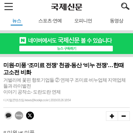
뉴스
스포츠·연예
오피니언
동영상
미원-미풍 ‘조미료 전쟁’ 천광-동산 ‘비누 전쟁’…한때
고소전 비화
거벌리에 꽃핀 향토기업들 ② 연제구 조미료·비누업체 지역업체
들과 라이벌전
이야기 공작소- 도란도란 연제
디지털콘텐츠팀 inews@kookje.co.kr | 2019.03.26 18:54
# 미원 vs 미풍