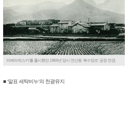
‘리베라위스키’를 출시했던 1959년 당시 연산동 ‘복수양조’ 공장 전경.
■ ‘말표 세탁비누’의 천광유지