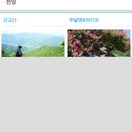
전망
근교산
주말엔&라이프
근교산&그너머…상주·문경
폭염보다 더 뜨거워라…100
청화산~시루봉
일을 붉게 불태울 ‘선비정신’
피었네
PC버전
엑스
페이스북
Copyright ⓒ 2015 All rights reserved by 국제신문