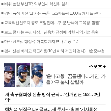
■ 비위 논란 부산TP, 외부인사 혁신위 설치
■ 경남 농정 비전 ‘잘 사는 농촌’…스마트팜 1000㏊까지 늘린다
■ 교육혁신선도지 공모 코앞인데…구·군 난색에 교육청 ‘쩔쩔’
■ 르노 못 타는 부산시장…관용차 규정에 막힌 지역기업 응원
■ 마산 원도심 행정·주거복합단지 연내 준공 수순
■ 검사 신분 버리고 직급하향(10년 이하 저연차 검사)…檢 중수청행 기피
스포츠 +
‘윤나고황’ 꿈틀댄다…거인 가
을야구 불씨 살릴까
새 축구협회장 선출 방식 윤곽…“선거인단 192→2만
명”
해체설 뒤집은 LIV 골프…새 투자자 확보 ‘기사회생’