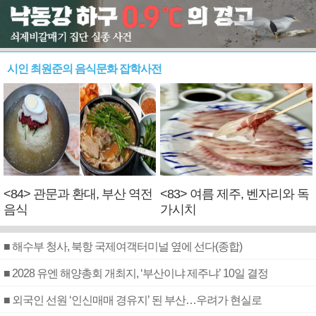
시인 최원준의 음식문화 잡학사전
<84> 관문과 환대, 부산 역전
<83> 여름 제주, 벤자리와 독
음식
가시치
■ 해수부 청사, 북항 국제여객터미널 옆에 선다(종합)
■ 2028 유엔 해양총회 개최지, ‘부산이냐 제주냐’ 10일 결정
■ 외국인 선원 ‘인신매매 경유지’ 된 부산…우려가 현실로