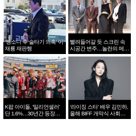
‘뺑소니 후 술타기 의혹’ 이
빨려들어갈 듯 스크린 속
재룡 재판행
시공간 변주…놀란의 메시
지는 ‘전쟁 속죄’
K팝 아이돌, '밀리언셀러'
‘라이징 스타’ 배우 김민하,
단 1.6%…30년간 등장
올해 BIFF 개막식 사회자
1182개팀 전수조사
확정