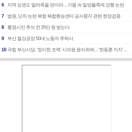
6
지역 상권도 말라죽을 판이라…가뭄 속 밀양물축제 강행 논란
7
법원, 단차 논란 북항 복합환승센터 공사중지 관련 현장검증
8
통영시민 추석 전 35만 원 받는다
9
부산 철강공장 50대 노동자 추락사
10
국힘 부산시당, ‘정이한 조력’ 시의원 윤리위에…‘한동훈 지지’도 신고접수