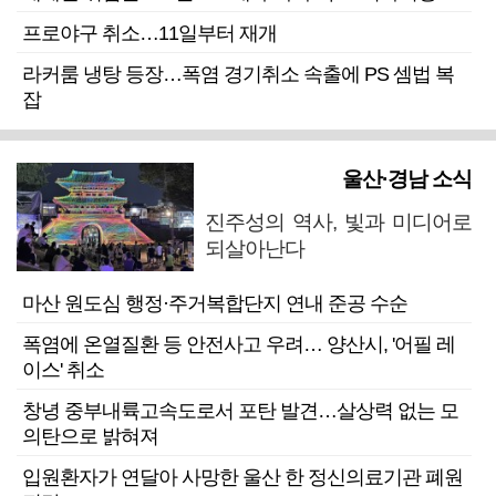
프로야구 취소…11일부터 재개
라커룸 냉탕 등장…폭염 경기취소 속출에 PS 셈법 복
잡
울산·경남 소식
진주성의 역사, 빛과 미디어로
되살아난다
마산 원도심 행정·주거복합단지 연내 준공 수순
폭염에 온열질환 등 안전사고 우려… 양산시, '어필 레
이스' 취소
창녕 중부내륙고속도로서 포탄 발견…살상력 없는 모
의탄으로 밝혀져
입원환자가 연달아 사망한 울산 한 정신의료기관 폐원