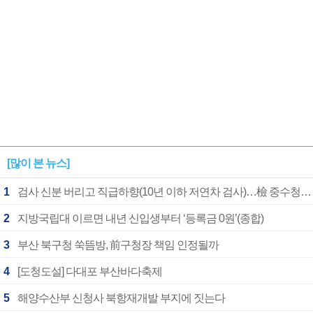
[많이 본 뉴스]
1
검사 신분 버리고 직급하향(10년 이하 저연차 검사)…檢 중수청행 기피
2
지방국립대 이르면 내년 신입생부터 ‘등록금 0원’(종합)
3
부산 북구청 쑥뜸방, 前구청장 책임 인정될까
4
[도청도설] 다대포 부산바다축제
5
해양수산부 신청사 북항재개발 부지에 짓는다