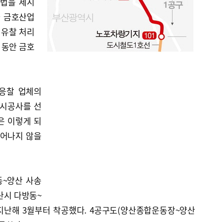
공법을 제시
아 금호산업
 유찰 처리
 동안 금호
응찰 업체의
 시공사를 선
은 이렇게 되
일어나지 않을
동~양산 사송
양산시 다방동~
 지난해 3월부터 착공했다. 4공구도(양산종합운동장~양산