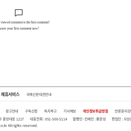
제휴서비스
국제신문대관안내
광고안내
구독신청
독자투고
기사제보
개인정보취급방침
언론윤리강
구 중앙대로 1217
대표전화 : 051-500-5114
발행인·인쇄인 : 황문성
편집인 : 오상
.kr All rights reserved.