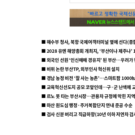
■ 해수부 청사, 북항 국제여객터미널 옆에 선다(종
■ 2028 유엔 해양총회 개최지, ‘부산이냐 제주냐’ 
■ 외국인 선원 ‘인신매매 경유지’ 된 부산…우려가
■ 비위 논란 부산TP, 외부인사 혁신위 설치
■ 르노 못 타는 부산시장…관용차 규정에 막힌 지
■ 마산 원도심 행정·주거복합단지 연내 준공 수순