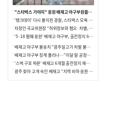
"스타벅스 가야지" 응원 배재고 야구부원들, 학교서 징계 처분
‘탱크데이’ 다시 불지핀 경찰, 스타벅스 모욕 혐의 압수수색
차정인 국교위원장 “허위정보와 혐오·차별, 학교 교실까지 유입"
‘5·18 폄훼 응원’ 배재고 야구부, 출전정지 6개월→1개월 감경
배재고 야구부 불송치 “광주일고가 처벌 불원 의사 표해”
배재고 야구부 징계 풀리나…“이달 말 공정위서 재심의”
‘스벅 구호 파문’ 배재고 6개월 출전정지 재심 신청키로
광주 찾아 고개 숙인 배재고 “지역 비하 응원 잘못”(종합)