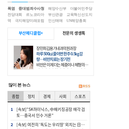
폭염
중대범죄수사청
해양수산부
더불어민주당
전당대회
르노코리아
부산관광
교육혁신선도지
역
극지해양미래포럼
인신매매
UN해양총회
부산메디클럽+
전문의 생생톡
장민희김용기내과의원과장
하루 500㎉ 줄이면 한주 0.5㎏ 감
량…비만치료는 장기전
비만은 이제 더는 체중이나 체형의 문
제가 아니다. 하나의 질병으로 인지
하고 치료와 관리를 해야 한다. 세계
보건기구(WHO)는 이미 1994년 비만
많이 본 뉴스
을 인류의 중요한
종합
정치
경제
사회
스포츠
1
[속보]“SK하이닉스, 中패키징공장 매각 검
토…중국서 인수 거론”
2
[속보] 여전히 ‘독도는 우리땅’ 외치는 日…