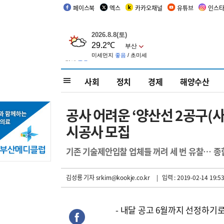
페이스북
엑스
카카오채널
유튜브
인스
사회
정치
경제
해양수산
공사 어려운 ‘양산선 2공구(사
시공사 모집
기존 기술제안입찰 업체들 꺼려 세 번 유찰… 
김성룡 기자
srkim@kookje.co.kr
| 입력 : 2019-02-14 19:53
- 내달 공고 6월까지 선정하기