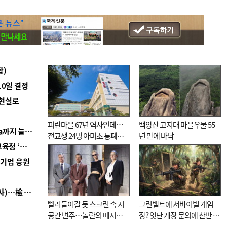
합)
10일 결정
 현실로
피란마을 67년 역사인데…
백양산 고지대 마을우물 55
■ 경남 농정 비전 ‘잘 사는 농촌’…스마트팜 1000㏊까지 늘린다
전교생 24명 아미초 통폐합
년 만에 바닥
■ 교육혁신선도지 공모 코앞인데…구·군 난색에 교육청 ‘쩔쩔’
기로
역기업 응원
■ 검사 신분 버리고 직급하향(10년 이하 저연차 검사)…檢 중수청행 기피
빨려들어갈 듯 스크린 속 시
그린벨트에 서바이벌 게임
공간 변주…놀란의 메시지
장? 잇단 개장 문의에 찬반 논
는 ‘전쟁 속죄’
쟁