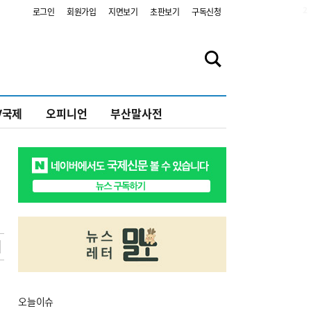
2
로그인
회원가입
지면보기
초판보기
구독신청
V국제
오피니언
부산말사전
오늘
이슈