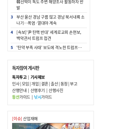
韓선박이 독도 주변 해양조사 활동하자 반
발
3
부산 울산 경남 구름 많고 경남 북서내륙 소
나기…폭염·열대야 계속
4
[속보]‘尹 탄핵 반대’ 세계로교회 손현보,
백악관서 트럼프 접견
5
‘탄약 부족 사태’ 보도에 격노한 트럼프…
군사기밀 유출자 색출 지시
6
부산 주유소 휘발유 평균가 ℓ당 1849원…
독자참여 게시판
전주보다 3원 ↓
독자투고
|
기사제보
7
노후 상수도관 파열에 폭염 속 사상구 2300
인사
|
모임
|
개업
|
결혼
|
출산
|
동정
|
부고
여 가구 6시간 단수
산행안내
|
산행후기
|
산행사진
8
[속보] ‘심판 성접대’ 논란 축구협회 공식 사
등산
가이드
|
낚시
가이드
과…“현재는 부적절 행위 없어”
9
"올해 코스피 사이드카 43회 중 25회는 삼
전닉스 ETF 이후 발생"
[이슈]
산업재해
10
서울 중랑구서 흉기 난동…60대 남성 2명