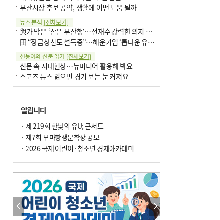
부산시장 후보 공약, 생활에 어떤 도움 될까
뉴스 분석
[전체보기]
與가 막은 ‘산은 부산행’…전재수 강력한 의지 표명 없인 공염불
田 “장금상선도 설득중”…해운기업 ‘톱다운 유치전’ 가속
신통이의 신문 읽기
[전체보기]
신문 속 시대현상…뉴미디어 활용해 봐요
스포츠 뉴스 읽으면 경기 보는 눈 커져요
어떻게 생각하십니까
[전체보기]
구·군 승진 축하화분 관행 없애자니 소상공인 울상
알립니다
3년째 병상에 있는 구의원…의정활동 못해도 월급 그대로
팩트체크
· 제 219회 한낮의 유U; 콘서트
[전체보기]
금정산 반려견 데리고 갈 수 있나…알아보니 ‘국립공원은 출입 불가’
· 제7회 부마항쟁문학상 공모
서울 도림천도 공업용수 활용한다는 사례, 정수 없이 한강물 공급…수질만 공업용수
· 2026 국제 어린이·청소년 경제아카데미
포토에세이
[전체보기]
연꽃 위 개개비
의령 한우산 털중나리
한 손 뉴스
[전체보기]
시민이 개발한 폭염 대응 앱 ‘그늘로’ 길안내 지도 등 인기
골목 맛집 발굴 고메 셀렉션…부산시, 페스티벌 시월 연계