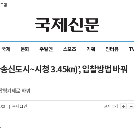
타그램
국제
문화
주말엔
스포츠
기획
인터뷰
T
송신도시~시청 3.45㎞)’, 입찰방법 바꿔
종합평가제로 바꿔
:03
| 본지 11면
글자 크기
로