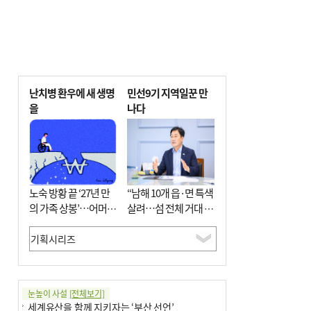
난치병 환우에 새 생명
민선9기 지역일꾼 만
을
나다
노숙 방황 끝 ‘27년 만
“남해 10개 읍·면 특색
의 가족 상봉’…어머니
살려…섬 전체 거대 정
와 행복 꿈꿔
원으로 조성”
눈높이 사설
[전체보기]
세계유산을 함께 지키자는 ‘부산 선언’