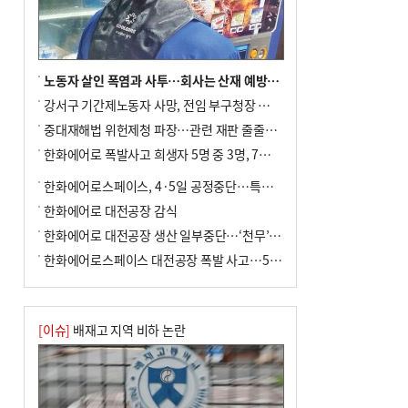
사망
노동자 살인 폭염과 사투…회사는 산재 예방·전기료 절감 전력
강서구 기간제노동자 사망, 전임 부구청장 檢 송치
중대재해법 위헌제청 파장…관련 재판 줄줄이 브레이크
한화에어로 폭발사고 희생자 5명 중 3명, 7일 영면
한화에어로스페이스, 4·5일 공정중단…특별 안전점검
한화에어로 대전공장 감식
한화에어로 대전공장 생산 일부중단…‘천무’ 수출 비상
한화에어로스페이스 대전공장 폭발 사고…5명 사망·2명 부상(종합)
[이슈]
배재고 지역 비하 논란