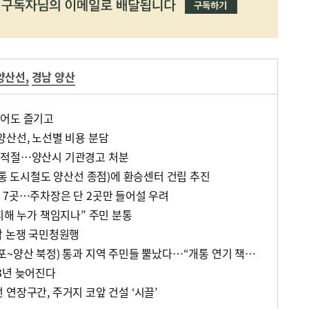
양산선
,
경남 양산
투어도 즐기고
양산선, 노선별 비용 분담
부적절…양산시 기관경고 처분
개통 도시철도 양산선 종점)에 환승센터 건립 추진
 7곳…주차장은 단 2곳만 들어설 우려
피해 누가 책임지나” 주민 분통
각 논쟁 국민청원행
양산선(도시철도 1호선 노포~양산 북정) 통과 지역 주민들 뿔났다…“개통 연기 책임져라”
3년 늦어진다
연장구간, 주거지 코앞 건설 ‘시끌’