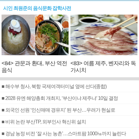
시인 최원준의 음식문화 잡학사전
<84> 관문과 환대, 부산 역전
<83> 여름 제주, 벤자리와 독
음식
가시치
■ 해수부 청사, 북항 국제여객터미널 옆에 선다(종합)
■ 2028 유엔 해양총회 개최지, ‘부산이냐 제주냐’ 10일 결정
■ 외국인 선원 ‘인신매매 경유지’ 된 부산…우려가 현실로
■ 비위 논란 부산TP, 외부인사 혁신위 설치
■ 경남 농정 비전 ‘잘 사는 농촌’…스마트팜 1000㏊까지 늘린다