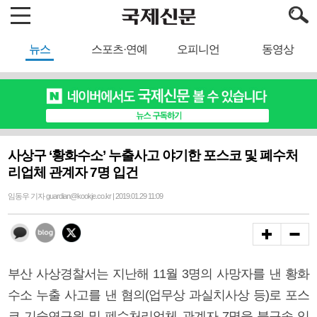
뉴스
스포츠·연예
오피니언
동영상
사상구 ‘황화수소’ 누출사고 야기한 포스코 및 폐수처
리업체 관계자 7명 입건
임동우 기자 guardian@kookje.co.kr | 2019.01.29 11:09
부산 사상경찰서는 지난해 11월 3명의 사망자를 낸 황화
수소 누출 사고를 낸 혐의(업무상 과실치사상 등)로 포스
코 기술연구원 및 폐수처리업체 관계자 7명을 불구속 입