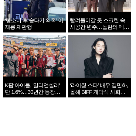
‘뺑소니 후 술타기 의혹’ 이
빨려들어갈 듯 스크린 속
재룡 재판행
시공간 변주…놀란의 메시
지는 ‘전쟁 속죄’
K팝 아이돌, '밀리언셀러'
‘라이징 스타’ 배우 김민하,
단 1.6%…30년간 등장
올해 BIFF 개막식 사회자
1182개팀 전수조사
확정