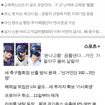
■ 교육혁신선도지 공모 코앞인데…구·군 난색에 교육청 ‘쩔쩔’
■ 르노 못 타는 부산시장…관용차 규정에 막힌 지역기업 응원
■ 마산 원도심 행정·주거복합단지 연내 준공 수순
■ 검사 신분 버리고 직급하향(10년 이하 저연차 검사)…檢 중수청행 기피
스포츠 +
‘윤나고황’ 꿈틀댄다…거인 가
을야구 불씨 살릴까
새 축구협회장 선출 방식 윤곽…“선거인단 192→2만
명”
해체설 뒤집은 LIV 골프…새 투자자 확보 ‘기사회생’
프로야구 취소…11일부터 재개
라커룸 냉탕 등장…폭염 경기취소 속출에 PS 셈법 복