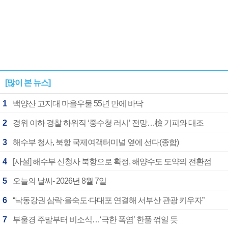
[많이 본 뉴스]
1
백양산 고지대 마을우물 55년 만에 바닥
2
경위 이하 경찰 하위직 ‘중수청 러시’ 전망…檢 기피와 대조
3
해수부 청사, 북항 국제여객터미널 옆에 선다(종합)
4
[사설] 해수부 신청사 북항으로 확정, 해양수도 도약의 전환점
5
오늘의 날씨- 2026년 8월 7일
6
“낙동강권 삼락·을숙도·다대포 연결해 서부산 관광 키우자”
7
부울경 주말부터 비소식…‘극한 폭염’ 한풀 꺾일 듯