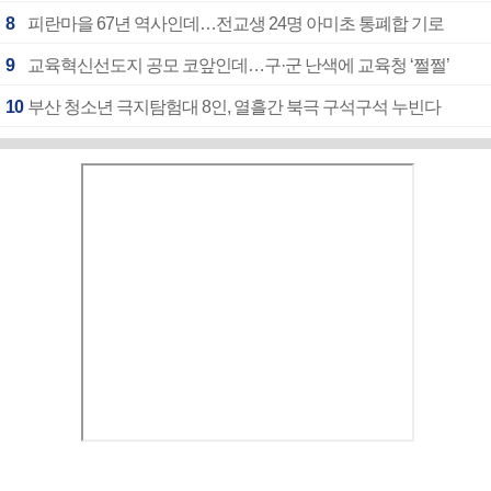
8
피란마을 67년 역사인데…전교생 24명 아미초 통폐합 기로
9
교육혁신선도지 공모 코앞인데…구·군 난색에 교육청 ‘쩔쩔’
10
부산 청소년 극지탐험대 8인, 열흘간 북극 구석구석 누빈다