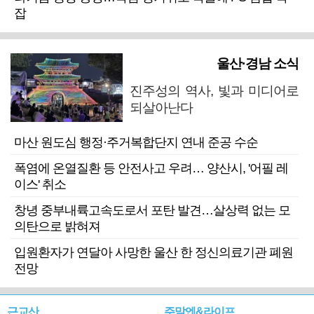
잡
울산·경남 소식
진주성의 역사, 빛과 미디어로
되살아난다
마산 원도심 행정·주거복합단지 연내 준공 수순
폭염에 온열질환 등 안전사고 우려… 양산시, '어필 레
이스' 취소
창녕 중부내륙고속도로서 포탄 발견…살상력 없는 모
의탄으로 밝혀져
입원환자가 연달아 사망한 울산 한 정신의료기관 폐원
전망
근교산
주말엔&라이프