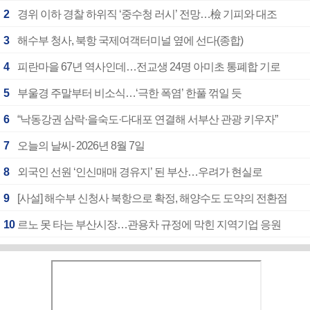
2
경위 이하 경찰 하위직 ‘중수청 러시’ 전망…檢 기피와 대조
3
해수부 청사, 북항 국제여객터미널 옆에 선다(종합)
4
피란마을 67년 역사인데…전교생 24명 아미초 통폐합 기로
5
부울경 주말부터 비소식…‘극한 폭염’ 한풀 꺾일 듯
6
“낙동강권 삼락·을숙도·다대포 연결해 서부산 관광 키우자”
7
오늘의 날씨- 2026년 8월 7일
8
외국인 선원 ‘인신매매 경유지’ 된 부산…우려가 현실로
9
[사설] 해수부 신청사 북항으로 확정, 해양수도 도약의 전환점
10
르노 못 타는 부산시장…관용차 규정에 막힌 지역기업 응원