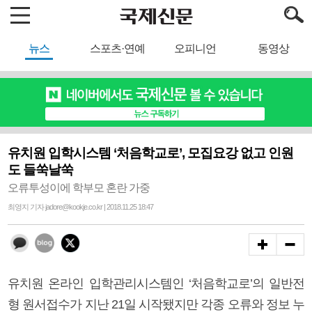
뉴스
스포츠·연예
오피니언
동영상
유치원 입학시스템 ‘처음학교로’, 모집요강 없고 인원
도 들쑥날쑥
오류투성이에 학부모 혼란 가중
최영지 기자 jadore@kookje.co.kr | 2018.11.25 18:47
유치원 온라인 입학관리시스템인 ‘처음학교로’의 일반전
형 원서접수가 지난 21일 시작됐지만 각종 오류와 정보 누