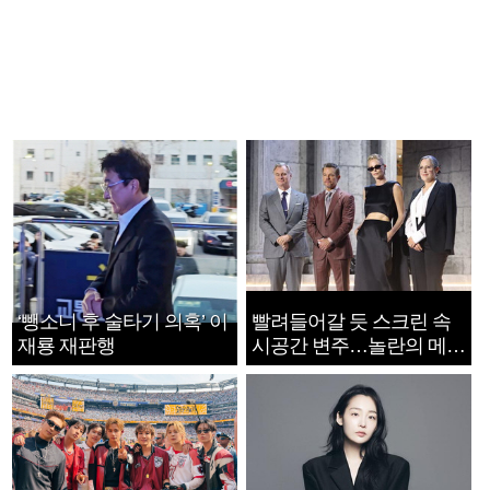
‘뺑소니 후 술타기 의혹’ 이
빨려들어갈 듯 스크린 속
재룡 재판행
시공간 변주…놀란의 메시
지는 ‘전쟁 속죄’