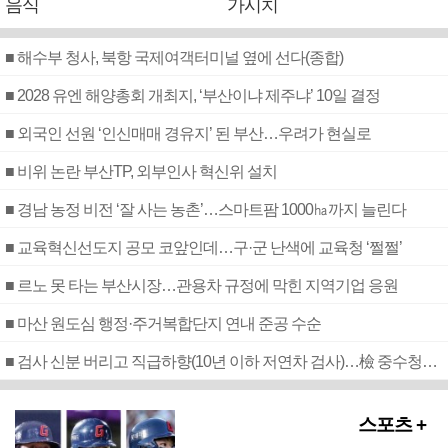
음식
가시치
■ 해수부 청사, 북항 국제여객터미널 옆에 선다(종합)
■ 2028 유엔 해양총회 개최지, ‘부산이냐 제주냐’ 10일 결정
■ 외국인 선원 ‘인신매매 경유지’ 된 부산…우려가 현실로
■ 비위 논란 부산TP, 외부인사 혁신위 설치
■ 경남 농정 비전 ‘잘 사는 농촌’…스마트팜 1000㏊까지 늘린다
■ 교육혁신선도지 공모 코앞인데…구·군 난색에 교육청 ‘쩔쩔’
■ 르노 못 타는 부산시장…관용차 규정에 막힌 지역기업 응원
■ 마산 원도심 행정·주거복합단지 연내 준공 수순
■ 검사 신분 버리고 직급하향(10년 이하 저연차 검사)…檢 중수청행 기피
스포츠 +