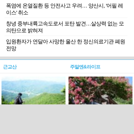
폭염에 온열질환 등 안전사고 우려… 양산시, '어필 레
이스' 취소
창녕 중부내륙고속도로서 포탄 발견…살상력 없는 모
의탄으로 밝혀져
입원환자가 연달아 사망한 울산 한 정신의료기관 폐원
전망
근교산
주말엔&라이프
근교산&그너머…상주·문경
폭염보다 더 뜨거워라…100
청화산~시루봉
일을 붉게 불태울 ‘선비정신’