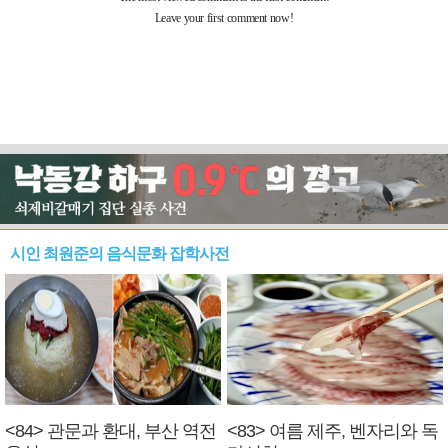
시인 최원준의 음식문화 잡학사전
<84> 관문과 환대, 부산 역전
<83> 여름 제주, 벤자리와 독