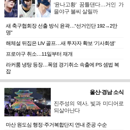
‘윤나고황’ 꿈틀댄다…거인 가
을야구 불씨 살릴까
새 축구협회장 선출 방식 윤곽…“선거인단 192→2만
명”
해체설 뒤집은 LIV 골프…새 투자자 확보 ‘기사회생’
프로야구 취소…11일부터 재개
라커룸 냉탕 등장…폭염 경기취소 속출에 PS 셈법 복
잡
울산·경남 소식
진주성의 역사, 빛과 미디어로
되살아난다
마산 원도심 행정·주거복합단지 연내 준공 수순