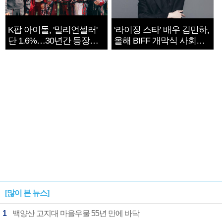
K팝 아이돌, '밀리언셀러'
‘라이징 스타’ 배우 김민하,
단 1.6%…30년간 등장
올해 BIFF 개막식 사회자
1182개팀 전수조사
확정
[많이 본 뉴스]
1
백양산 고지대 마을우물 55년 만에 바닥