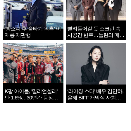
‘뺑소니 후 술타기 의혹’ 이
빨려들어갈 듯 스크린 속
재룡 재판행
시공간 변주…놀란의 메시
지는 ‘전쟁 속죄’
K팝 아이돌, '밀리언셀러'
‘라이징 스타’ 배우 김민하,
단 1.6%…30년간 등장
올해 BIFF 개막식 사회자
1182개팀 전수조사
확정