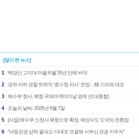
[많이 본 뉴스]
1
백양산 고지대 마을우물 55년 만에 바닥
2
경위 이하 경찰 하위직 ‘중수청 러시’ 전망…檢 기피와 대조
3
해수부 청사, 북항 국제여객터미널 옆에 선다(종합)
4
오늘의 날씨- 2026년 8월 7일
5
[사설] 해수부 신청사 북항으로 확정, 해양수도 도약의 전환점
6
“낙동강권 삼락·을숙도·다대포 연결해 서부산 관광 키우자”