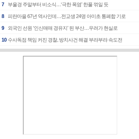
7
부울경 주말부터 비소식…‘극한 폭염’ 한풀 꺾일 듯
8
피란마을 67년 역사인데…전교생 24명 아미초 통폐합 기로
9
외국인 선원 ‘인신매매 경유지’ 된 부산…우려가 현실로
10
수사독점 책임 커진 경찰, 방치사건 해결 부랴부랴 속도전