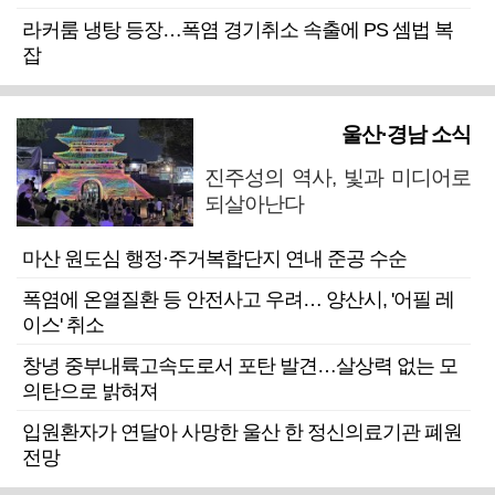
라커룸 냉탕 등장…폭염 경기취소 속출에 PS 셈법 복
잡
울산·경남 소식
진주성의 역사, 빛과 미디어로
되살아난다
마산 원도심 행정·주거복합단지 연내 준공 수순
폭염에 온열질환 등 안전사고 우려… 양산시, '어필 레
이스' 취소
창녕 중부내륙고속도로서 포탄 발견…살상력 없는 모
의탄으로 밝혀져
입원환자가 연달아 사망한 울산 한 정신의료기관 폐원
전망