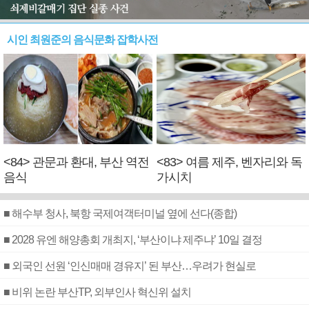
시인 최원준의 음식문화 잡학사전
<84> 관문과 환대, 부산 역전
<83> 여름 제주, 벤자리와 독
음식
가시치
■ 해수부 청사, 북항 국제여객터미널 옆에 선다(종합)
■ 2028 유엔 해양총회 개최지, ‘부산이냐 제주냐’ 10일 결정
■ 외국인 선원 ‘인신매매 경유지’ 된 부산…우려가 현실로
■ 비위 논란 부산TP, 외부인사 혁신위 설치