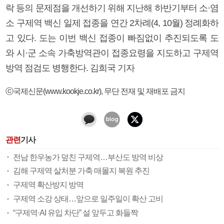
락 등의 문제점을 개선하기 위해 지난해 하반기부터 소·염
소 구제역 백신 일제 접종을 연간 2차례(4, 10월) 정례화하
고 있다. 도는 이번 백신 접종이 빠짐없이 추진되도록 도
와 시·군 소속 가축방역관이 접종요령을 지도하고 구제역
방역 점검도 병행한다. 김희국 기자
ⓒ국제신문(www.kookje.co.kr), 무단 전재 및 재배포 금지
관련
기사
전남 한우농가 덮친 구제역…부산도 방역 비상
김해 구제역 살처분 가축 매몰지 복원 추진
구제역 확산방지 방역
구제역 소강 상태…앞으로 일주일이 확산 고비
“구제역·AI 유입 차단” 설 앞두고 화들짝