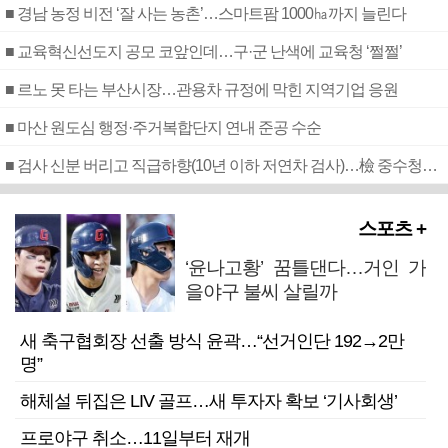
■ 경남 농정 비전 ‘잘 사는 농촌’…스마트팜 1000㏊까지 늘린다
■ 교육혁신선도지 공모 코앞인데…구·군 난색에 교육청 ‘쩔쩔’
■ 르노 못 타는 부산시장…관용차 규정에 막힌 지역기업 응원
■ 마산 원도심 행정·주거복합단지 연내 준공 수순
■ 검사 신분 버리고 직급하향(10년 이하 저연차 검사)…檢 중수청행 기피
스포츠 +
‘윤나고황’ 꿈틀댄다…거인 가
을야구 불씨 살릴까
새 축구협회장 선출 방식 윤곽…“선거인단 192→2만
명”
해체설 뒤집은 LIV 골프…새 투자자 확보 ‘기사회생’
프로야구 취소…11일부터 재개