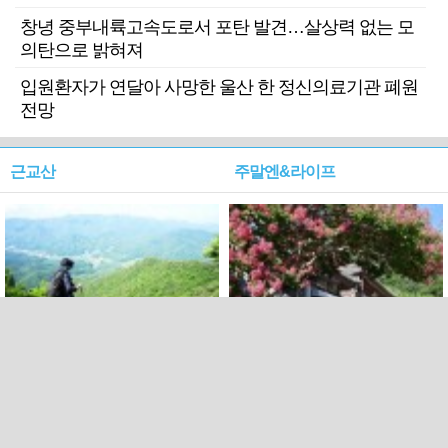
창녕 중부내륙고속도로서 포탄 발견…살상력 없는 모
의탄으로 밝혀져
입원환자가 연달아 사망한 울산 한 정신의료기관 폐원
전망
근교산
주말엔&라이프
근교산&그너머…상주·문경
폭염보다 더 뜨거워라…100
청화산~시루봉
일을 붉게 불태울 ‘선비정신’
피었네