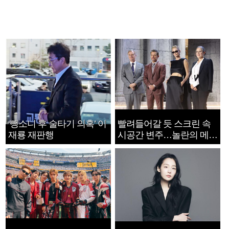
‘뺑소니 후 술타기 의혹’ 이
빨려들어갈 듯 스크린 속
재룡 재판행
시공간 변주…놀란의 메시
지는 ‘전쟁 속죄’