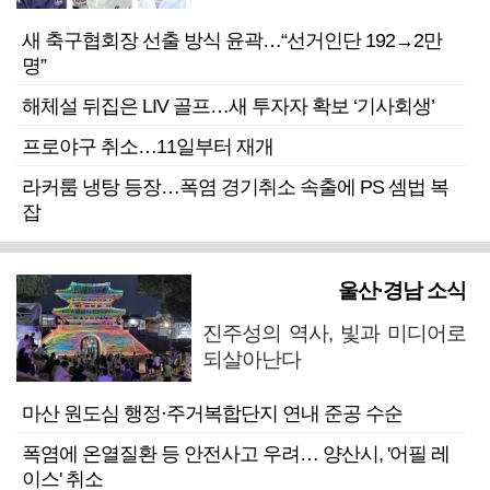
새 축구협회장 선출 방식 윤곽…“선거인단 192→2만
명”
해체설 뒤집은 LIV 골프…새 투자자 확보 ‘기사회생’
프로야구 취소…11일부터 재개
라커룸 냉탕 등장…폭염 경기취소 속출에 PS 셈법 복
잡
울산·경남 소식
진주성의 역사, 빛과 미디어로
되살아난다
마산 원도심 행정·주거복합단지 연내 준공 수순
폭염에 온열질환 등 안전사고 우려… 양산시, '어필 레
이스' 취소