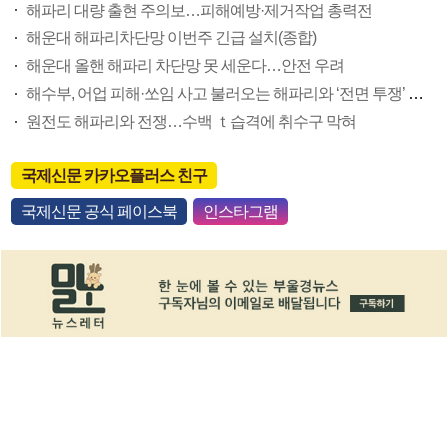
해파리 대량 출현 주의보…피해예방·제거작업 총력전
해운대 해파리차단망 이번주 긴급 설치(종합)
해운대 올핸 해파리 차단망 못 세운다…안전 우려
해수부, 어업 피해·쏘임 사고 불러오는 해파리와 ‘전면 투쟁’ 나서
원전도 해파리와 전쟁…수백 ｔ습격에 취수구 막혀
국제신문 카카오플러스 친구
국제신문 공식 페이스북
인스타그램