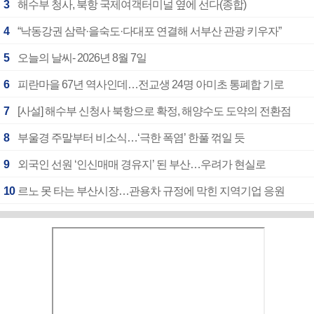
3
해수부 청사, 북항 국제여객터미널 옆에 선다(종합)
4
“낙동강권 삼락·을숙도·다대포 연결해 서부산 관광 키우자”
5
오늘의 날씨- 2026년 8월 7일
6
피란마을 67년 역사인데…전교생 24명 아미초 통폐합 기로
7
[사설] 해수부 신청사 북항으로 확정, 해양수도 도약의 전환점
8
부울경 주말부터 비소식…‘극한 폭염’ 한풀 꺾일 듯
9
외국인 선원 ‘인신매매 경유지’ 된 부산…우려가 현실로
10
르노 못 타는 부산시장…관용차 규정에 막힌 지역기업 응원