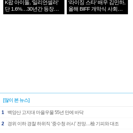
K팝 아이돌, '밀리언셀러'
‘라이징 스타’ 배우 김민하,
단 1.6%…30년간 등장
올해 BIFF 개막식 사회자
1182개팀 전수조사
확정
[많이 본 뉴스]
1
백양산 고지대 마을우물 55년 만에 바닥
2
경위 이하 경찰 하위직 ‘중수청 러시’ 전망…檢 기피와 대조