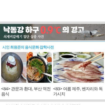
시인 최원준의 음식문화 잡학사전
<84> 관문과 환대, 부산 역전
<83> 여름 제주, 벤자리와 독
음식
가시치