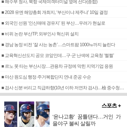
■ 해수부 청사, 북항 국제여객터미널 옆에 선다(종합)
■ 2028 유엔 해양총회 개최지, ‘부산이냐 제주냐’ 10일 결정
■ 외국인 선원 ‘인신매매 경유지’ 된 부산…우려가 현실로
■ 비위 논란 부산TP, 외부인사 혁신위 설치
■ 경남 농정 비전 ‘잘 사는 농촌’…스마트팜 1000㏊까지 늘린다
■ 교육혁신선도지 공모 코앞인데…구·군 난색에 교육청 ‘쩔쩔’
■ 르노 못 타는 부산시장…관용차 규정에 막힌 지역기업 응원
■ 마산 원도심 행정·주거복합단지 연내 준공 수순
■ 검사 신분 버리고 직급하향(10년 이하 저연차 검사)…檢 중수청행 기피
스포츠 +
‘윤나고황’ 꿈틀댄다…거인 가
을야구 불씨 살릴까