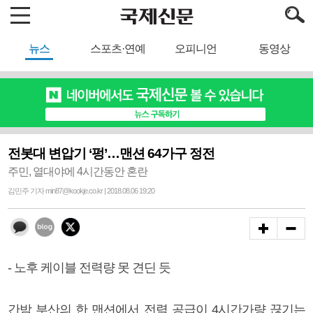
뉴스
스포츠·연예
오피니언
동영상
전봇대 변압기 ‘펑’…맨션 64가구 정전
주민, 열대야에 4시간동안 혼란
김민주 기자 min87@kookje.co.kr | 2018.08.06 19:20
- 노후 케이블 전력량 못 견딘 듯
간밤 부산의 한 맨션에서 전력 공급이 4시간가량 끊기는