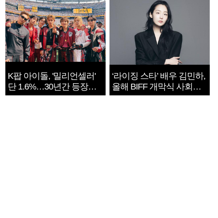
K팝 아이돌, '밀리언셀러'
‘라이징 스타’ 배우 김민하,
단 1.6%…30년간 등장
올해 BIFF 개막식 사회자
1182개팀 전수조사
확정