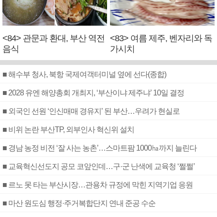
<84> 관문과 환대, 부산 역전
<83> 여름 제주, 벤자리와 독
음식
가시치
■ 해수부 청사, 북항 국제여객터미널 옆에 선다(종합)
■ 2028 유엔 해양총회 개최지, ‘부산이냐 제주냐’ 10일 결정
■ 외국인 선원 ‘인신매매 경유지’ 된 부산…우려가 현실로
■ 비위 논란 부산TP, 외부인사 혁신위 설치
■ 경남 농정 비전 ‘잘 사는 농촌’…스마트팜 1000㏊까지 늘린다
■ 교육혁신선도지 공모 코앞인데…구·군 난색에 교육청 ‘쩔쩔’
■ 르노 못 타는 부산시장…관용차 규정에 막힌 지역기업 응원
■ 마산 원도심 행정·주거복합단지 연내 준공 수순