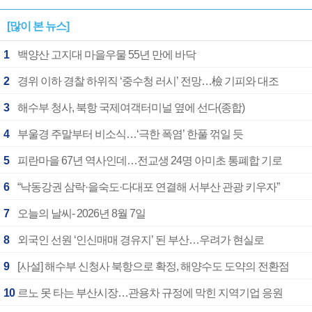
[많이 본 뉴스]
1
백양산 고지대 마을우물 55년 만에 바닥
2
경위 이하 경찰 하위직 ‘중수청 러시’ 전망…檢 기피와 대조
3
해수부 청사, 북항 국제여객터미널 옆에 선다(종합)
4
부울경 주말부터 비소식…‘극한 폭염’ 한풀 꺾일 듯
5
피란마을 67년 역사인데…전교생 24명 아미초 통폐합 기로
6
“낙동강권 삼락·을숙도·다대포 연결해 서부산 관광 키우자”
7
오늘의 날씨- 2026년 8월 7일
8
외국인 선원 ‘인신매매 경유지’ 된 부산…우려가 현실로
9
[사설] 해수부 신청사 북항으로 확정, 해양수도 도약의 전환점
10
르노 못 타는 부산시장…관용차 규정에 막힌 지역기업 응원