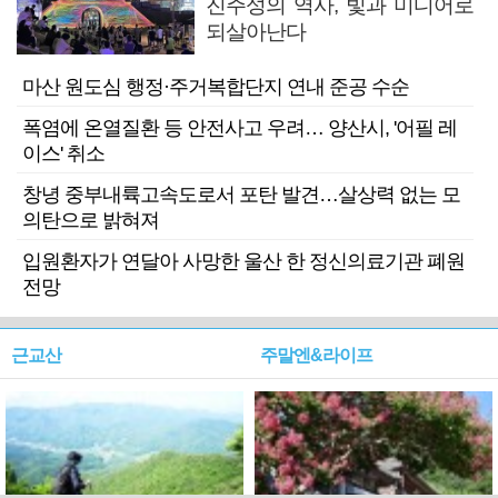
진주성의 역사, 빛과 미디어로
되살아난다
마산 원도심 행정·주거복합단지 연내 준공 수순
폭염에 온열질환 등 안전사고 우려… 양산시, '어필 레
이스' 취소
창녕 중부내륙고속도로서 포탄 발견…살상력 없는 모
의탄으로 밝혀져
입원환자가 연달아 사망한 울산 한 정신의료기관 폐원
전망
근교산
주말엔&라이프