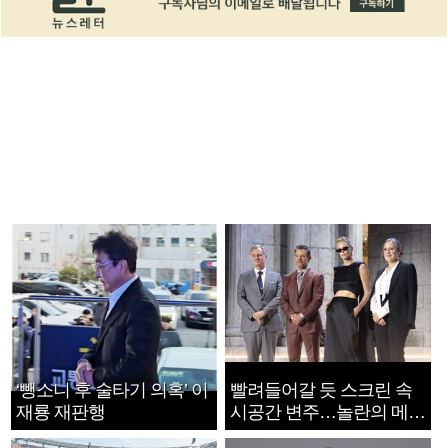
‘뺑소니 후 술타기 의혹’ 이
빨려들어갈 듯 스크린 속
재룡 재판행
시공간 변주…놀란의 메시
지는 ‘전쟁 속죄’