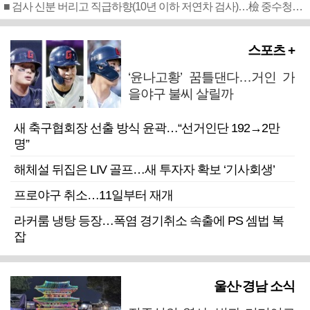
■ 검사 신분 버리고 직급하향(10년 이하 저연차 검사)…檢 중수청행 기피
스포츠 +
‘윤나고황’ 꿈틀댄다…거인 가
을야구 불씨 살릴까
새 축구협회장 선출 방식 윤곽…“선거인단 192→2만
명”
해체설 뒤집은 LIV 골프…새 투자자 확보 ‘기사회생’
프로야구 취소…11일부터 재개
라커룸 냉탕 등장…폭염 경기취소 속출에 PS 셈법 복
잡
울산·경남 소식