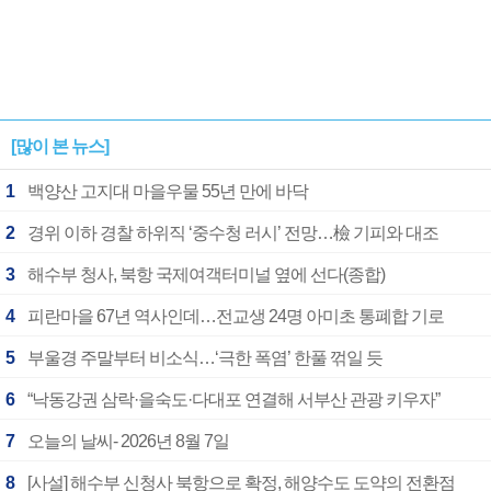
[많이 본 뉴스]
1
백양산 고지대 마을우물 55년 만에 바닥
2
경위 이하 경찰 하위직 ‘중수청 러시’ 전망…檢 기피와 대조
3
해수부 청사, 북항 국제여객터미널 옆에 선다(종합)
4
피란마을 67년 역사인데…전교생 24명 아미초 통폐합 기로
5
부울경 주말부터 비소식…‘극한 폭염’ 한풀 꺾일 듯
6
“낙동강권 삼락·을숙도·다대포 연결해 서부산 관광 키우자”
7
오늘의 날씨- 2026년 8월 7일
8
[사설] 해수부 신청사 북항으로 확정, 해양수도 도약의 전환점