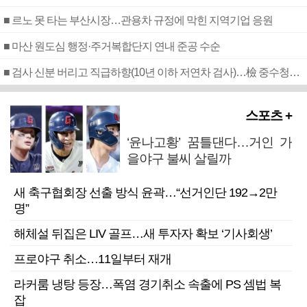
■ 르노 못 타는 부산시장…관용차 규정에 막힌 지역기업 응원
■ 마산 원도심 행정·주거복합단지 연내 준공 수순
■ 검사 신분 버리고 직급하향(10년 이하 저연차 검사)…檢 중수청행 기피
스포츠 +
‘윤나고황’ 꿈틀댄다…거인 가
을야구 불씨 살릴까
새 축구협회장 선출 방식 윤곽…“선거인단 192→2만
명”
해체설 뒤집은 LIV 골프…새 투자자 확보 ‘기사회생’
프로야구 취소…11일부터 재개
라커룸 냉탕 등장…폭염 경기취소 속출에 PS 셈법 복
잡