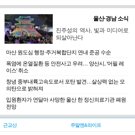
울산·경남 소식
진주성의 역사, 빛과 미디어로
되살아난다
마산 원도심 행정·주거복합단지 연내 준공 수순
폭염에 온열질환 등 안전사고 우려… 양산시, '어필 레
이스' 취소
창녕 중부내륙고속도로서 포탄 발견…살상력 없는 모
의탄으로 밝혀져
입원환자가 연달아 사망한 울산 한 정신의료기관 폐원
전망
근교산
주말엔&라이프