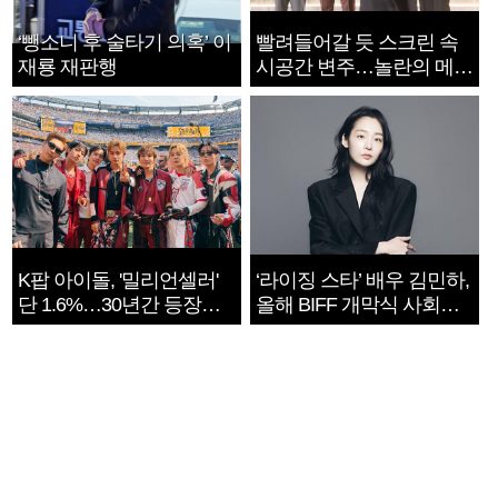
‘뺑소니 후 술타기 의혹’ 이
빨려들어갈 듯 스크린 속
재룡 재판행
시공간 변주…놀란의 메시
지는 ‘전쟁 속죄’
K팝 아이돌, '밀리언셀러'
‘라이징 스타’ 배우 김민하,
단 1.6%…30년간 등장
올해 BIFF 개막식 사회자
1182개팀 전수조사
확정