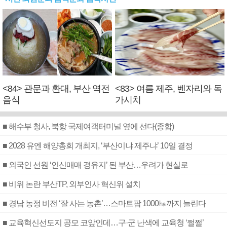
<84> 관문과 환대, 부산 역전
<83> 여름 제주, 벤자리와 독
음식
가시치
■ 해수부 청사, 북항 국제여객터미널 옆에 선다(종합)
■ 2028 유엔 해양총회 개최지, ‘부산이냐 제주냐’ 10일 결정
■ 외국인 선원 ‘인신매매 경유지’ 된 부산…우려가 현실로
■ 비위 논란 부산TP, 외부인사 혁신위 설치
■ 경남 농정 비전 ‘잘 사는 농촌’…스마트팜 1000㏊까지 늘린다
■ 교육혁신선도지 공모 코앞인데…구·군 난색에 교육청 ‘쩔쩔’