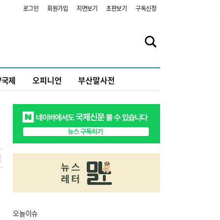
2
로그인
회원가입
지면보기
초판보기
구독신청
V국제
오피니언
부산말사전
오늘
이슈