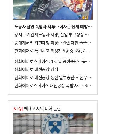
전닉스 ETF 이후 발생"
노동자 살인 폭염과 사투…회사는 산재 예방·전기료 절감 전력
강서구 기간제노동자 사망, 전임 부구청장 檢 송치
중대재해법 위헌제청 파장…관련 재판 줄줄이 브레이크
한화에어로 폭발사고 희생자 5명 중 3명, 7일 영면
한화에어로스페이스, 4·5일 공정중단…특별 안전점검
한화에어로 대전공장 감식
한화에어로 대전공장 생산 일부중단…‘천무’ 수출 비상
한화에어로스페이스 대전공장 폭발 사고…5명 사망·2명 부상(종합)
[이슈]
배재고 지역 비하 논란