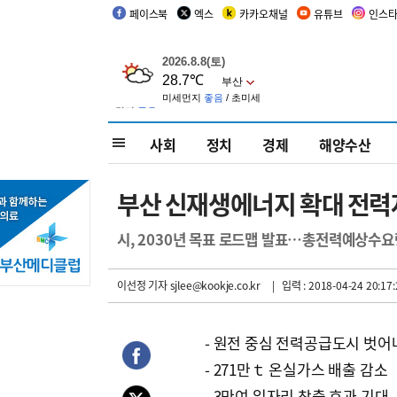
페이스북
엑스
카카오채널
유튜브
인스
사회
정치
경제
해양수산
부산 신재생에너지 확대 전력
시, 2030년 목표 로드맵 발표…총전력예상수요량
이선정 기자
sjlee@kookje.co.kr
| 입력 : 2018-04-24 20:17:
- 원전 중심 전력공급도시 벗어
- 271만ｔ 온실가스 배출 감소
- 3만여 일자리 창출 효과 기대