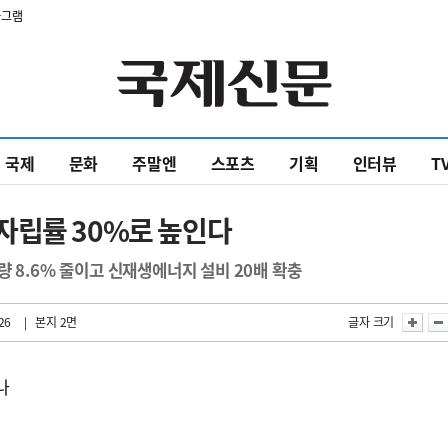
타그램
국제
문화
주말엔
스포츠
기획
인터뷰
T
자립률 30%로 높인다
 8.6% 줄이고 신재생에너지 설비 20배 확충
26
| 본지 2면
글자 크기
나