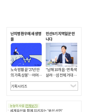
난치병 환우에 새 생명
민선9기 지역일꾼 만
을
나다
노숙 방황 끝 ‘27년 만
“남해 10개 읍·면 특색
의 가족 상봉’…어머니
살려…섬 전체 거대 정
와 행복 꿈꿔
원으로 조성”
눈높이 사설
[전체보기]
세계유산을 함께 지키자는 ‘부산 선언’