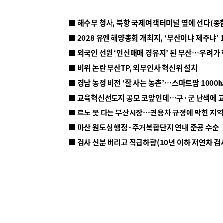
■ 해수부 청사, 북항 국제여객터미널 옆에 선다(종
■ 2028 유엔 해양총회 개최지, ‘부산이냐 제주냐’ 
■ 외국인 선원 ‘인신매매 경유지’ 된 부산…우려가
■ 비위 논란 부산TP, 외부인사 혁신위 설치
■ 르노 못 타는 부산시장…관용차 규정에 막힌 지
■ 마산 원도심 행정·주거복합단지 연내 준공 수순