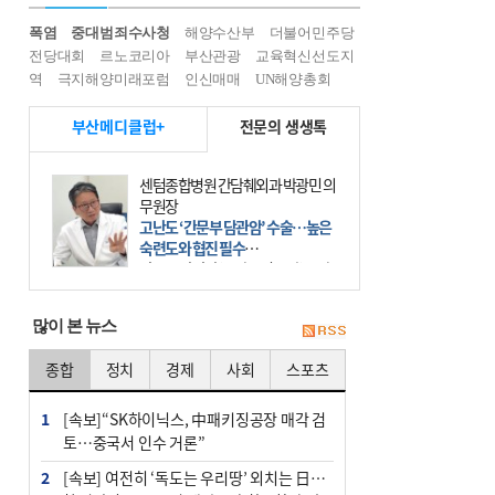
폭염
중대범죄수사청
해양수산부
더불어민주당
전당대회
르노코리아
부산관광
교육혁신선도지
역
극지해양미래포럼
인신매매
UN해양총회
부산메디클럽+
전문의 생생톡
센텀종합병원 간담췌외과 박광민 의
무원장
고난도 ‘간문부 담관암’ 수술…높은
숙련도와 협진 필수
간문부 담관암(클라츠킨 종양)은 좌
우 간에서 나오는, 담관(담즙 배출 경
로)이 합쳐지는 부위인 ‘간문부(肝門
많이 본 뉴스
部)’에 생기는 악성 종양이다. 간동맥
문맥 림프절 담
종합
정치
경제
사회
스포츠
1
[속보]“SK하이닉스, 中패키징공장 매각 검
토…중국서 인수 거론”
2
[속보] 여전히 ‘독도는 우리땅’ 외치는 日…