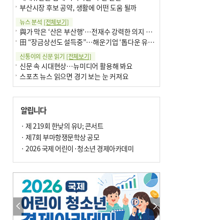
부산시장 후보 공약, 생활에 어떤 도움 될까
뉴스 분석
[전체보기]
與가 막은 ‘산은 부산행’…전재수 강력한 의지 표명 없인 공염불
田 “장금상선도 설득중”…해운기업 ‘톱다운 유치전’ 가속
신통이의 신문 읽기
[전체보기]
신문 속 시대현상…뉴미디어 활용해 봐요
스포츠 뉴스 읽으면 경기 보는 눈 커져요
어떻게 생각하십니까
[전체보기]
구·군 승진 축하화분 관행 없애자니 소상공인 울상
알립니다
3년째 병상에 있는 구의원…의정활동 못해도 월급 그대로
팩트체크
· 제 219회 한낮의 유U; 콘서트
[전체보기]
금정산 반려견 데리고 갈 수 있나…알아보니 ‘국립공원은 출입 불가’
· 제7회 부마항쟁문학상 공모
서울 도림천도 공업용수 활용한다는 사례, 정수 없이 한강물 공급…수질만 공업용수
· 2026 국제 어린이·청소년 경제아카데미
포토에세이
[전체보기]
연꽃 위 개개비
의령 한우산 털중나리
한 손 뉴스
[전체보기]
시민이 개발한 폭염 대응 앱 ‘그늘로’ 길안내 지도 등 인기
골목 맛집 발굴 고메 셀렉션…부산시, 페스티벌 시월 연계