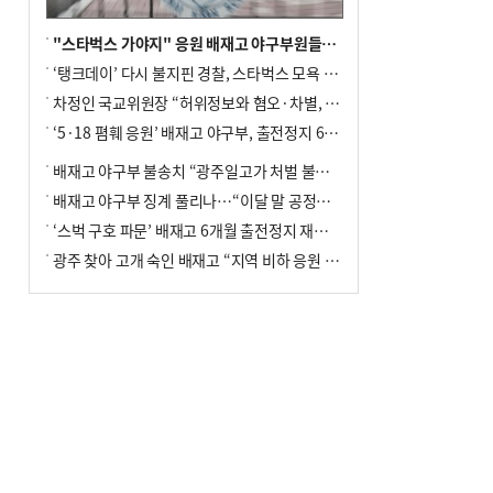
"스타벅스 가야지" 응원 배재고 야구부원들, 학교서 징계 처분
‘탱크데이’ 다시 불지핀 경찰, 스타벅스 모욕 혐의 압수수색
차정인 국교위원장 “허위정보와 혐오·차별, 학교 교실까지 유입"
‘5·18 폄훼 응원’ 배재고 야구부, 출전정지 6개월→1개월 감경
배재고 야구부 불송치 “광주일고가 처벌 불원 의사 표해”
배재고 야구부 징계 풀리나…“이달 말 공정위서 재심의”
‘스벅 구호 파문’ 배재고 6개월 출전정지 재심 신청키로
광주 찾아 고개 숙인 배재고 “지역 비하 응원 잘못”(종합)