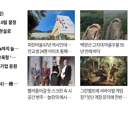
합)
10일 결정
 현실로
피란마을 67년 역사인데…
백양산 고지대 마을우물 55
■ 경남 농정 비전 ‘잘 사는 농촌’…스마트팜 1000㏊까지 늘린다
전교생 24명 아미초 통폐합
년 만에 바닥
■ 교육혁신선도지 공모 코앞인데…구·군 난색에 교육청 ‘쩔쩔’
기로
역기업 응원
■ 검사 신분 버리고 직급하향(10년 이하 저연차 검사)…檢 중수청행 기피
빨려들어갈 듯 스크린 속 시
그린벨트에 서바이벌 게임
공간 변주…놀란의 메시지
장? 잇단 개장 문의에 찬반 논
는 ‘전쟁 속죄’
쟁