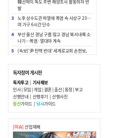
韓선박이 독도 주변 해양조사 활동하자 반
발
3
노후 상수도관 파열에 폭염 속 사상구 2300
여 가구 6시간 단수
4
부산 울산 경남 구름 많고 경남 북서내륙 소
나기…폭염·열대야 계속
5
[속보]‘尹 탄핵 반대’ 세계로교회 손현보,
백악관서 트럼프 접견
6
‘탄약 부족 사태’ 보도에 격노한 트럼프…
독자참여 게시판
군사기밀 유출자 색출 지시
독자투고
|
기사제보
7
부산 주유소 휘발유 평균가 ℓ당 1849원…
인사
|
모임
|
개업
|
결혼
|
출산
|
동정
|
부고
전주보다 3원 ↓
산행안내
|
산행후기
|
산행사진
8
[속보] ‘심판 성접대’ 논란 축구협회 공식 사
등산
가이드
|
낚시
가이드
과…“현재는 부적절 행위 없어”
9
서울 중랑구서 흉기 난동…60대 남성 2명
사망
[이슈]
산업재해
10
"올해 코스피 사이드카 43회 중 25회는 삼