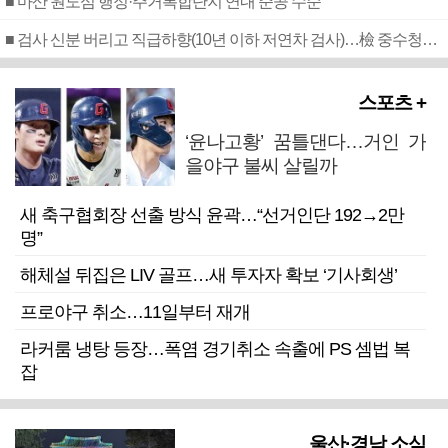
■ 마산 원도심 행정·주거복합단지 연내 준공 수순
■ 검사 신분 버리고 직급하향(10년 이하 저연차 검사)…檢 중수청행 기피
스포츠 +
‘윤나고황’ 꿈틀댄다…거인 가
을야구 불씨 살릴까
새 축구협회장 선출 방식 윤곽…“선거인단 192→2만
명”
해체설 뒤집은 LIV 골프…새 투자자 확보 ‘기사회생’
프로야구 취소…11일부터 재개
라커룸 냉탕 등장…폭염 경기취소 속출에 PS 셈법 복
잡
울산·경남 소식