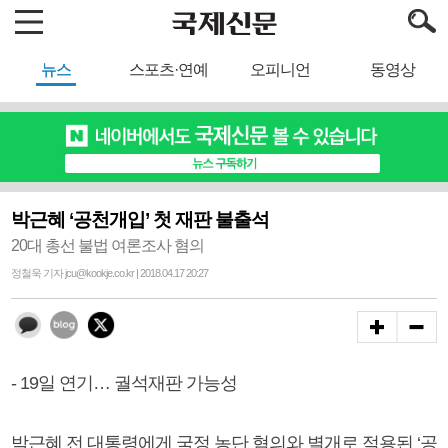
뉴스
스포츠·연예
오피니언
동영상
박근혜 ‘공천개입’ 첫 재판 불출석
20대 총선 불법 여론조사 혐의
정철욱 기자 jcu@kookje.co.kr | 2018.04.17 20:27
- 19일 연기… 궐석재판 가능성
박근혜 전 대통령에게 국정 농단 혐의와 별개로 적용된 ‘공