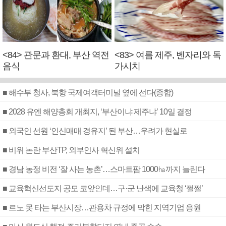
<84> 관문과 환대, 부산 역전
<83> 여름 제주, 벤자리와 독
음식
가시치
■ 해수부 청사, 북항 국제여객터미널 옆에 선다(종합)
■ 2028 유엔 해양총회 개최지, ‘부산이냐 제주냐’ 10일 결정
■ 외국인 선원 ‘인신매매 경유지’ 된 부산…우려가 현실로
■ 비위 논란 부산TP, 외부인사 혁신위 설치
■ 경남 농정 비전 ‘잘 사는 농촌’…스마트팜 1000㏊까지 늘린다
■ 교육혁신선도지 공모 코앞인데…구·군 난색에 교육청 ‘쩔쩔’
■ 르노 못 타는 부산시장…관용차 규정에 막힌 지역기업 응원