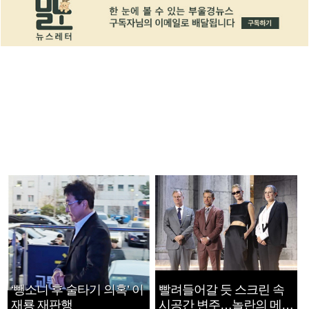
‘뺑소니 후 술타기 의혹’ 이
빨려들어갈 듯 스크린 속
재룡 재판행
시공간 변주…놀란의 메시