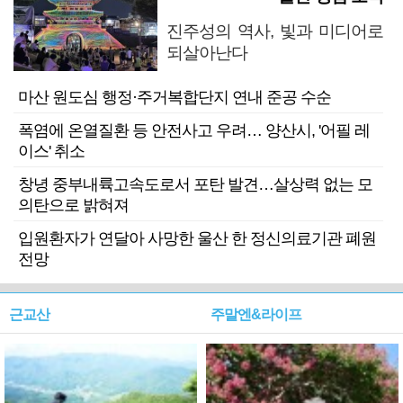
진주성의 역사, 빛과 미디어로
되살아난다
마산 원도심 행정·주거복합단지 연내 준공 수순
폭염에 온열질환 등 안전사고 우려… 양산시, '어필 레
이스' 취소
창녕 중부내륙고속도로서 포탄 발견…살상력 없는 모
의탄으로 밝혀져
입원환자가 연달아 사망한 울산 한 정신의료기관 폐원
전망
근교산
주말엔&라이프