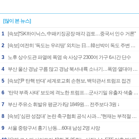
[많이 본 뉴스]
1
[속보]“SK하이닉스, 中패키징공장 매각 검토…중국서 인수 거론”
2
[속보] 여전히 ‘독도는 우리땅’ 외치는 日…韓선박이 독도 주변 해양조사 활동하자 반발
3
노후 상수도관 파열에 폭염 속 사상구 2300여 가구 6시간 단수
4
부산 울산 경남 구름 많고 경남 북서내륙 소나기…폭염·열대야 계속
5
[속보]‘尹 탄핵 반대’ 세계로교회 손현보, 백악관서 트럼프 접견
6
‘탄약 부족 사태’ 보도에 격노한 트럼프…군사기밀 유출자 색출 지시
7
부산 주유소 휘발유 평균가 ℓ당 1849원… 전주보다 3원 ↓
8
[속보] ‘심판 성접대’ 논란 축구협회 공식 사과…“현재는 부적절 행위 없어”
9
서울 중랑구서 흉기 난동…60대 남성 2명 사망