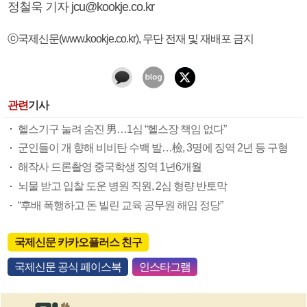
정철욱 기자 jcu@kookje.co.kr
ⓒ국제신문(www.kookje.co.kr), 무단 전재 및 재배포 금지
관련
기사
헬스기구 눌려 숨진 男…1심 “헬스장 책임 없다”
군인들이 개 향해 비비탄 수백 발…檢, 3명에 징역 2년 등 구형
해작사 드론촬영 중국학생 징역 1년6개월
뇌물 받고 입찰 도운 병원 직원, 2심 형량 반토막
“후배 폭행하고 돈 빌린 교육 공무원 해임 정당”
국제신문 카카오플러스 친구
국제신문 공식 페이스북
인스타그램