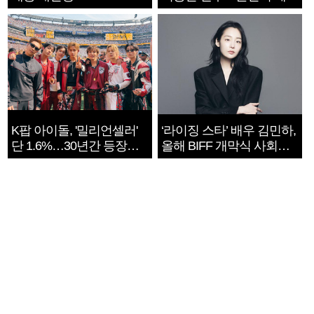
지는 ‘전쟁 속죄’
K팝 아이돌, '밀리언셀러'
‘라이징 스타’ 배우 김민하,
단 1.6%…30년간 등장
올해 BIFF 개막식 사회자
1182개팀 전수조사
확정