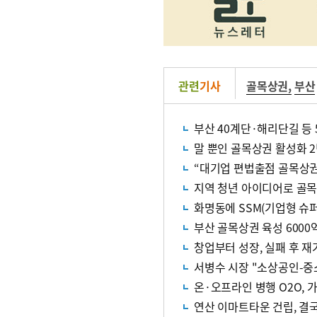
관련
기사
골목상권
,
부산
부산 40계단·해리단길 등 
말 뿐인 골목상권 활성화 2
“대기업 편법출점 골목상
지역 청년 아이디어로 골
화명동에 SSM(기업형 슈
부산 골목상권 육성 6000
창업부터 성장, 실패 후 
서병수 시장 "소상공인-중
온·오프라인 병행 O2O, 
연산 이마트타운 건립, 결