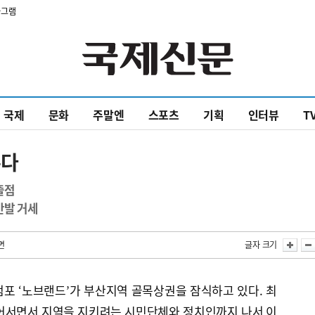
타그램
국제
문화
주말엔
스포츠
기획
인터뷰
T
본다
출점
반발 거세
면
글자 크기
포 ‘노브랜드’가 부산지역 골목상권을 잠식하고 있다. 최
어서면서 지역을 지키려는 시민단체와 정치인까지 나서 이