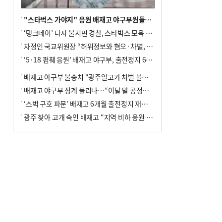
"스타벅스 가야지" 응원 배재고 야구부원들, 학교서 징계 처분
‘탱크데이’ 다시 불지핀 경찰, 스타벅스 모욕 혐의 압수수색
차정인 국교위원장 “허위정보와 혐오·차별, 학교 교실까지 유입"
‘5·18 폄훼 응원’ 배재고 야구부, 출전정지 6개월→1개월 감경
배재고 야구부 불송치 “광주일고가 처벌 불원 의사 표해”
배재고 야구부 징계 풀리나…“이달 말 공정위서 재심의”
‘스벅 구호 파문’ 배재고 6개월 출전정지 재심 신청키로
광주 찾아 고개 숙인 배재고 “지역 비하 응원 잘못”(종합)