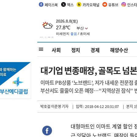
페이스북
엑스
카카오채널
유튜브
인스
사회
정치
경제
해양수산
대기업 변종매장, 골목도 넘
이마트 PB상품 ‘노브랜드’, 저가 내세운 전문점 
부산서도 줄줄이 오픈 예정…“지역상권 잠식” 
박호걸 이준영 기자
| 입력 : 2018-04-12 20:31:07
| 본지 1
대형마트인 이마트 계열 할인 점
근 잇달아 노브랜드 매장이 들