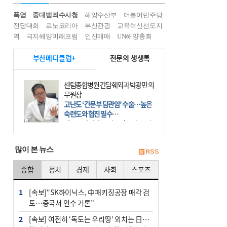
폭염
중대범죄수사청
해양수산부
더불어민주당
전당대회
르노코리아
부산관광
교육혁신선도지
역
극지해양미래포럼
인신매매
UN해양총회
부산메디클럽+
전문의 생생톡
센텀종합병원 간담췌외과 박광민 의
무원장
고난도 ‘간문부 담관암’ 수술…높은
숙련도와 협진 필수
간문부 담관암(클라츠킨 종양)은 좌
우 간에서 나오는, 담관(담즙 배출 경
로)이 합쳐지는 부위인 ‘간문부(肝門
많이 본 뉴스
部)’에 생기는 악성 종양이다. 간동맥
문맥 림프절 담
종합
정치
경제
사회
스포츠
1
[속보]“SK하이닉스, 中패키징공장 매각 검
토…중국서 인수 거론”
2
[속보] 여전히 ‘독도는 우리땅’ 외치는 日…