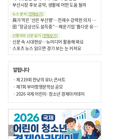
부산시장 후보 공약, 생활에 어떤 도움 될까
뉴스 분석
[전체보기]
與가 막은 ‘산은 부산행’…전재수 강력한 의지 표명 없인 공염불
田 “장금상선도 설득중”…해운기업 ‘톱다운 유치전’ 가속
신통이의 신문 읽기
[전체보기]
신문 속 시대현상…뉴미디어 활용해 봐요
스포츠 뉴스 읽으면 경기 보는 눈 커져요
어떻게 생각하십니까
[전체보기]
구·군 승진 축하화분 관행 없애자니 소상공인 울상
알립니다
3년째 병상에 있는 구의원…의정활동 못해도 월급 그대로
팩트체크
· 제 219회 한낮의 유U; 콘서트
[전체보기]
금정산 반려견 데리고 갈 수 있나…알아보니 ‘국립공원은 출입 불가’
· 제7회 부마항쟁문학상 공모
서울 도림천도 공업용수 활용한다는 사례, 정수 없이 한강물 공급…수질만 공업용수
· 2026 국제 어린이·청소년 경제아카데미
포토에세이
[전체보기]
연꽃 위 개개비
의령 한우산 털중나리
한 손 뉴스
[전체보기]
시민이 개발한 폭염 대응 앱 ‘그늘로’ 길안내 지도 등 인기
골목 맛집 발굴 고메 셀렉션…부산시, 페스티벌 시월 연계