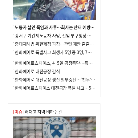
사망
노동자 살인 폭염과 사투…회사는 산재 예방·전기료 절감 전력
강서구 기간제노동자 사망, 전임 부구청장 檢 송치
중대재해법 위헌제청 파장…관련 재판 줄줄이 브레이크
한화에어로 폭발사고 희생자 5명 중 3명, 7일 영면
한화에어로스페이스, 4·5일 공정중단…특별 안전점검
한화에어로 대전공장 감식
한화에어로 대전공장 생산 일부중단…‘천무’ 수출 비상
한화에어로스페이스 대전공장 폭발 사고…5명 사망·2명 부상(종합)
[이슈]
배재고 지역 비하 논란