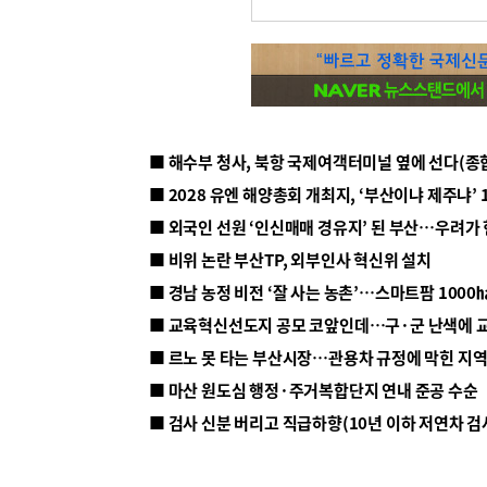
■ 해수부 청사, 북항 국제여객터미널 옆에 선다(종
■ 2028 유엔 해양총회 개최지, ‘부산이냐 제주냐’ 
■ 외국인 선원 ‘인신매매 경유지’ 된 부산…우려가
■ 비위 논란 부산TP, 외부인사 혁신위 설치
■ 르노 못 타는 부산시장…관용차 규정에 막힌 지
■ 마산 원도심 행정·주거복합단지 연내 준공 수순