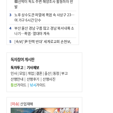
韓선박이 독도 주변 해양조사 활동하자 반
발
3
노후 상수도관 파열에 폭염 속 사상구 2300
여 가구 6시간 단수
4
부산 울산 경남 구름 많고 경남 북서내륙 소
나기…폭염·열대야 계속
5
[속보]‘尹 탄핵 반대’ 세계로교회 손현보,
백악관서 트럼프 접견
6
‘탄약 부족 사태’ 보도에 격노한 트럼프…
독자참여 게시판
군사기밀 유출자 색출 지시
독자투고
|
기사제보
7
부산 주유소 휘발유 평균가 ℓ당 1849원…
인사
|
모임
|
개업
|
결혼
|
출산
|
동정
|
부고
전주보다 3원 ↓
산행안내
|
산행후기
|
산행사진
8
[속보] ‘심판 성접대’ 논란 축구협회 공식 사
등산
가이드
|
낚시
가이드
과…“현재는 부적절 행위 없어”
9
1236회 로또 1등 11명…당첨금 각 24억4
000만 원
[이슈]
산업재해
10
서울 중랑구서 흉기 난동…60대 남성 2명