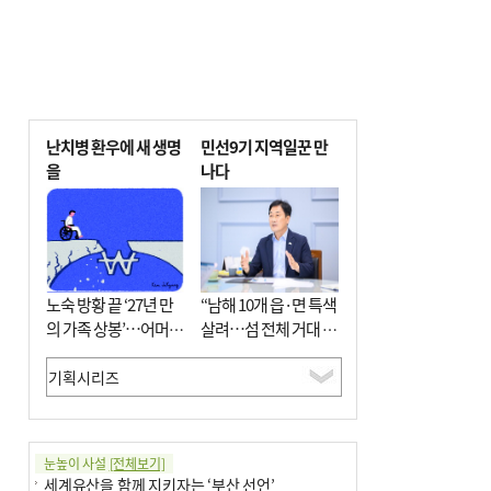
난치병 환우에 새 생명
민선9기 지역일꾼 만
을
나다
노숙 방황 끝 ‘27년 만
“남해 10개 읍·면 특색
의 가족 상봉’…어머니
살려…섬 전체 거대 정
와 행복 꿈꿔
원으로 조성”
눈높이 사설
[전체보기]
세계유산을 함께 지키자는 ‘부산 선언’