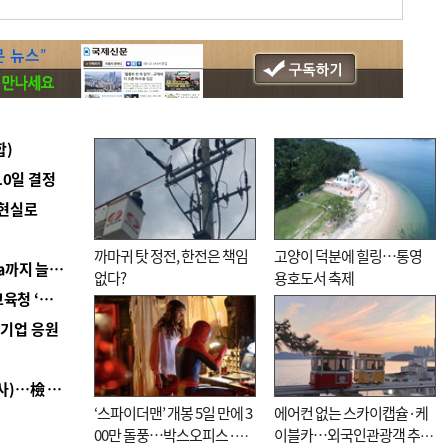
합)
10일 결정
 현실로
까마귀 탓 정전, 한전은 책임
고양이 덕분에 힐링…통영
■ 경남 농정 비전 ‘잘 사는 농촌’…스마트팜 1000㏊까지 늘린다
없다?
용호도서 축제
■ 교육혁신선도지 공모 코앞인데…구·군 난색에 교육청 ‘쩔쩔’
역기업 응원
■ 검사 신분 버리고 직급하향(10년 이하 저연차 검사)…檢 중수청행 기피
‘스파이더맨’ 개봉 5일 만에 3
에어컨 없는 스카이캡슐·케
00만 돌풍…박스오피스·예
이블카…외국인관광객 추억