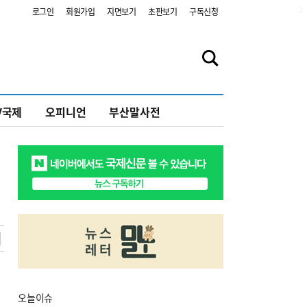
2
로그인
회원가입
지면보기
초판보기
구독신청
V국제
오피니언
부산말사전
오늘
이슈