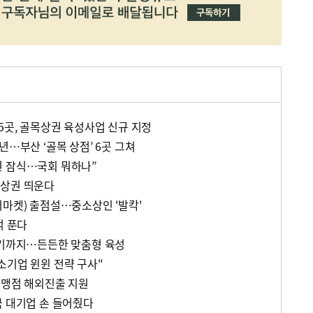
5곳, 골목상권 육성사업 신규 지정
년…부산 ‘골목 상점’ 6곳 그쳐
권 잠식…국회 뭐하나”
목상권 띄운다
퍼마켓) 출점설…중소상인 '발칵'
억 푼다
재기까지…든든한 맞춤형 육성
소기업 윈윈 전략 구사"
가맹점 해외진출 지원
국 대기업 손 들어줬다