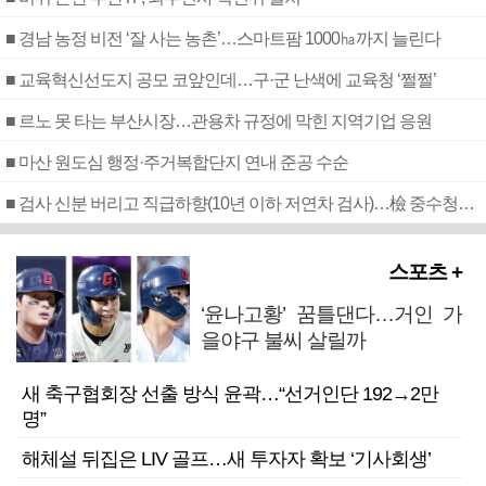
■ 경남 농정 비전 ‘잘 사는 농촌’…스마트팜 1000㏊까지 늘린다
■ 교육혁신선도지 공모 코앞인데…구·군 난색에 교육청 ‘쩔쩔’
■ 르노 못 타는 부산시장…관용차 규정에 막힌 지역기업 응원
■ 마산 원도심 행정·주거복합단지 연내 준공 수순
■ 검사 신분 버리고 직급하향(10년 이하 저연차 검사)…檢 중수청행 기피
스포츠 +
‘윤나고황’ 꿈틀댄다…거인 가
을야구 불씨 살릴까
새 축구협회장 선출 방식 윤곽…“선거인단 192→2만
명”
해체설 뒤집은 LIV 골프…새 투자자 확보 ‘기사회생’