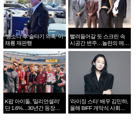
‘뺑소니 후 술타기 의혹’ 이
빨려들어갈 듯 스크린 속
재룡 재판행
시공간 변주…놀란의 메시
지는 ‘전쟁 속죄’
K팝 아이돌, '밀리언셀러'
‘라이징 스타’ 배우 김민하,
단 1.6%…30년간 등장
올해 BIFF 개막식 사회자
1182개팀 전수조사
확정