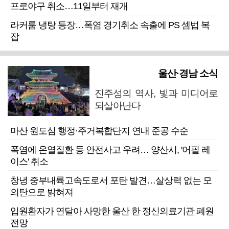
프로야구 취소…11일부터 재개
라커룸 냉탕 등장…폭염 경기취소 속출에 PS 셈법 복
잡
울산·경남 소식
진주성의 역사, 빛과 미디어로
되살아난다
마산 원도심 행정·주거복합단지 연내 준공 수순
폭염에 온열질환 등 안전사고 우려… 양산시, '어필 레
이스' 취소
창녕 중부내륙고속도로서 포탄 발견…살상력 없는 모
의탄으로 밝혀져
입원환자가 연달아 사망한 울산 한 정신의료기관 폐원
전망