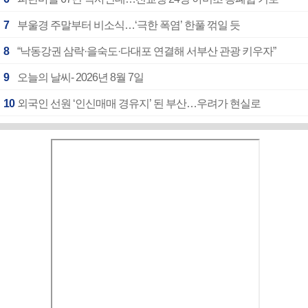
7
부울경 주말부터 비소식…‘극한 폭염’ 한풀 꺾일 듯
8
“낙동강권 삼락·을숙도·다대포 연결해 서부산 관광 키우자”
9
오늘의 날씨- 2026년 8월 7일
10
외국인 선원 ‘인신매매 경유지’ 된 부산…우려가 현실로