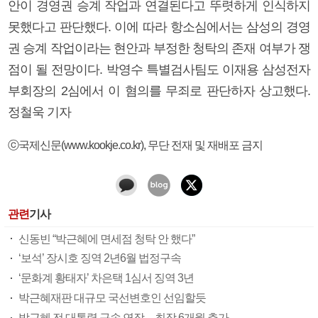
안이 경영권 승계 작업과 연결된다고 뚜렷하게 인식하지
못했다고 판단했다. 이에 따라 항소심에서는 삼성의 경영
권 승계 작업이라는 현안과 부정한 청탁의 존재 여부가 쟁
점이 될 전망이다. 박영수 특별검사팀도 이재용 삼성전자
부회장의 2심에서 이 혐의를 무죄로 판단하자 상고했다.
정철욱 기자
ⓒ국제신문(www.kookje.co.kr), 무단 전재 및 재배포 금지
관련
기사
신동빈 “박근혜에 면세점 청탁 안 했다”
‘보석’ 장시호 징역 2년6월 법정구속
‘문화계 황태자’ 차은택 1심서 징역 3년
박근혜재판 대규모 국선변호인 선임할듯
박근혜 전 대통령 구속 연장…최장 6개월 추가