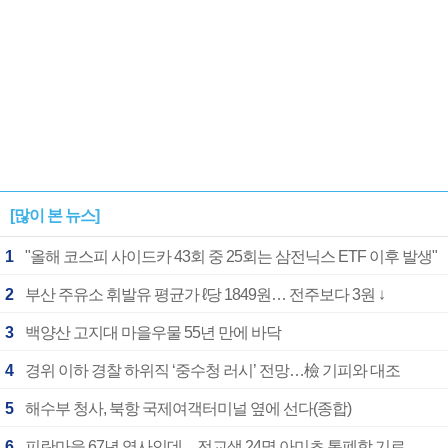
[많이 본 뉴스]
1
"올해 코스피 사이드카 43회 중 25회는 삼전닉스 ETF 이후 발생"
2
부산 주유소 휘발유 평균가 ℓ당 1849원… 전주보다 3원 ↓
3
백양산 고지대 마을우물 55년 만에 바닥
4
경위 이하 경찰 하위직 ‘중수청 러시’ 전망…檢 기피와 대조
5
해수부 청사, 북항 국제여객터미널 옆에 선다(종합)
6
피란마을 67년 역사인데…전교생 24명 아미초 통폐합 기로