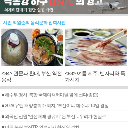
시인 최원준의 음식문화 잡학사전
<84> 관문과 환대, 부산 역전
<83> 여름 제주, 벤자리와 독
음식
가시치
■ 해수부 청사, 북항 국제여객터미널 옆에 선다(종합)
■ 2028 유엔 해양총회 개최지, ‘부산이냐 제주냐’ 10일 결정
■ 외국인 선원 ‘인신매매 경유지’ 된 부산…우려가 현실로
■ 비위 논란 부산TP, 외부인사 혁신위 설치