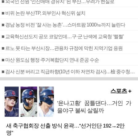
■ 외국인 선원 ‘인신매매 경유지’ 된 부산…우려가 현실로
■ 비위 논란 부산TP, 외부인사 혁신위 설치
■ 경남 농정 비전 ‘잘 사는 농촌’…스마트팜 1000㏊까지 늘린다
■ 교육혁신선도지 공모 코앞인데…구·군 난색에 교육청 ‘쩔쩔’
■ 르노 못 타는 부산시장…관용차 규정에 막힌 지역기업 응원
■ 마산 원도심 행정·주거복합단지 연내 준공 수순
■ 검사 신분 버리고 직급하향(10년 이하 저연차 검사)…檢 중수청행 기피
스포츠 +
‘윤나고황’ 꿈틀댄다…거인 가
을야구 불씨 살릴까
새 축구협회장 선출 방식 윤곽…“선거인단 192→2만
명”