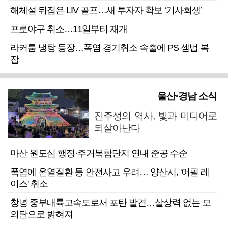
해체설 뒤집은 LIV 골프…새 투자자 확보 ‘기사회생’
프로야구 취소…11일부터 재개
라커룸 냉탕 등장…폭염 경기취소 속출에 PS 셈법 복
잡
울산·경남 소식
진주성의 역사, 빛과 미디어로
되살아난다
마산 원도심 행정·주거복합단지 연내 준공 수순
폭염에 온열질환 등 안전사고 우려… 양산시, '어필 레
이스' 취소
창녕 중부내륙고속도로서 포탄 발견…살상력 없는 모
의탄으로 밝혀져