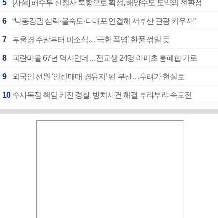
5
[사설] 해수부 신청사 북항으로 확정, 해양수도 도약의 전환점
6
“낙동강권 삼락·을숙도·다대포 연결해 서부산 관광 키우자”
7
부울경 주말부터 비소식…‘극한 폭염’ 한풀 꺾일 듯
8
피란마을 67년 역사인데…전교생 24명 아미초 통폐합 기로
9
외국인 선원 ‘인신매매 경유지’ 된 부산…우려가 현실로
10
수사독점 책임 커진 경찰, 방치사건 해결 부랴부랴 속도전