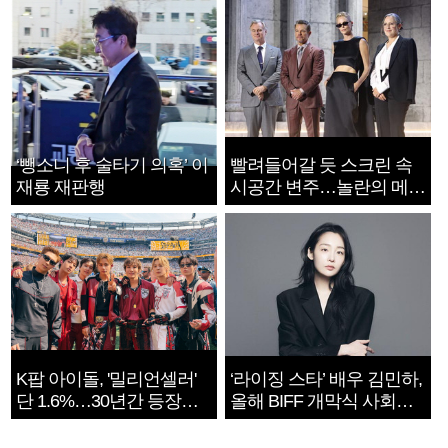
‘뺑소니 후 술타기 의혹’ 이
빨려들어갈 듯 스크린 속
재룡 재판행
시공간 변주…놀란의 메시
지는 ‘전쟁 속죄’
K팝 아이돌, '밀리언셀러'
‘라이징 스타’ 배우 김민하,
단 1.6%…30년간 등장
올해 BIFF 개막식 사회자
1182개팀 전수조사
확정