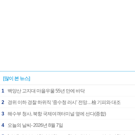
[많이 본 뉴스]
1
백양산 고지대 마을우물 55년 만에 바닥
2
경위 이하 경찰 하위직 ‘중수청 러시’ 전망…檢 기피와 대조
3
해수부 청사, 북항 국제여객터미널 옆에 선다(종합)
4
오늘의 날씨- 2026년 8월 7일