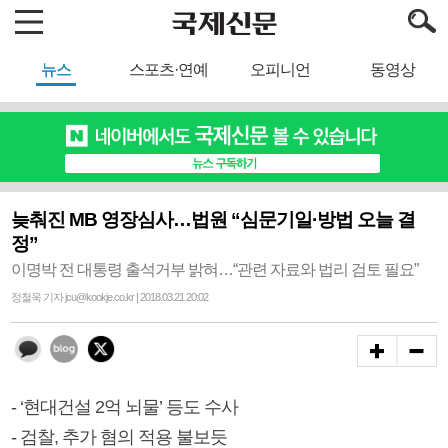
뉴스
스포츠·연예
오피니언
동영상
늦춰진 MB 영장심사…법원 “심문기일·방법 오늘 결
정”
이명박 전 대통령 출석거부 밝혀…“관련 자료와 법리 검토 필요”
정철욱 기자 jcu@kookje.co.kr | 2018.03.21 20:02
- ‘현대건설 2억 뇌물’ 등도 수사
- 검찰, 추가 혐의 적용 불보듯