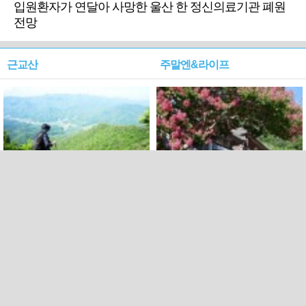
입원환자가 연달아 사망한 울산 한 정신의료기관 폐원
전망
근교산
주말엔&라이프
근교산&그너머…상주·문경
폭염보다 더 뜨거워라…100
청화산~시루봉
일을 붉게 불태울 ‘선비정신’
피었네
PC버전
엑스
페이스북
Copyright ⓒ 2015 All rights reserved by 국제신문