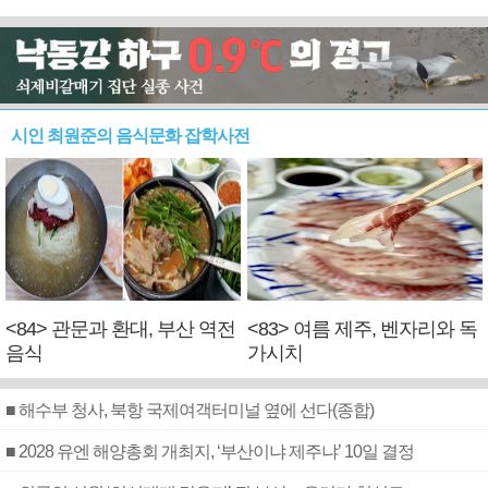
시인 최원준의 음식문화 잡학사전
<84> 관문과 환대, 부산 역전
<83> 여름 제주, 벤자리와 독
음식
가시치
■ 해수부 청사, 북항 국제여객터미널 옆에 선다(종합)
■ 2028 유엔 해양총회 개최지, ‘부산이냐 제주냐’ 10일 결정