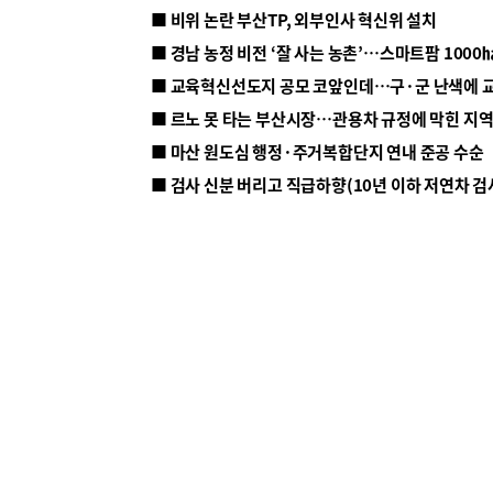
■ 비위 논란 부산TP, 외부인사 혁신위 설치
■ 르노 못 타는 부산시장…관용차 규정에 막힌 지
■ 마산 원도심 행정·주거복합단지 연내 준공 수순