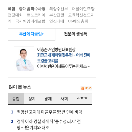
폭염
중대범죄수사청
해양수산부
더불어민주당
전당대회
르노코리아
부산관광
교육혁신선도지
역
극지해양미래포럼
인신매매
UN해양총회
부산메디클럽+
전문의 생생톡
이승준 거인병원 대표원장
회전근개 재파열 잦은 편…어깨 진피
보강술 고려를
어깨병변은 어깨를 이루는 인체 조직
에 발생하는 손상을 말한다. 여기에
는 오십견과 회전근개 증후군, 어깨
의 석회성 힘줄염 등이 있다. 국민건
많이 본 뉴스
강보험에 의하면 어깨병변
종합
정치
경제
사회
스포츠
1
백양산 고지대 마을우물 55년 만에 바닥
2
경위 이하 경찰 하위직 ‘중수청 러시’ 전
망…檢 기피와 대조