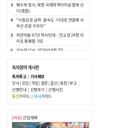
3
해수부 청사, 북항 국제여객터미널 옆에 선
다(종합)
4
“낙동강권 삼락·을숙도·다대포 연결해 서
부산 관광 키우자”
5
피란마을 67년 역사인데…전교생 24명 아
미초 통폐합 기로
6
오늘의 날씨- 2026년 8월 7일
7
부울경 주말부터 비소식…‘극한 폭염’ 한풀
꺾일 듯
독자참여 게시판
8
[사설] 해수부 신청사 북항으로 확정, 해양
독자투고
|
기사제보
수도 도약의 전환점
인사
|
모임
|
개업
|
결혼
|
출산
|
동정
|
부고
9
산행안내
외국인 선원 ‘인신매매 경유지’ 된 부산…
|
산행후기
|
산행사진
우려가 현실로
등산
가이드
|
낚시
가이드
10
르노 못 타는 부산시장…관용차 규정에 막
힌 지역기업 응원
[이슈]
산업재해