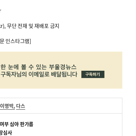
r
kr), 무단 전재 및 재배포 금지
문 인스타그램]
이명박
,
다스
 여부 심야 판가름
영장심사