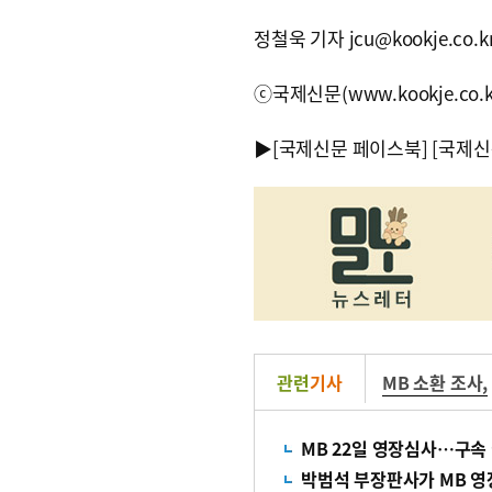
정철욱 기자 jcu@kookje.co.k
ⓒ국제신문(www.kookje.co.
▶
[국제신문 페이스북]
[국제신
관련
기사
MB 소환 조사
,
MB 22일 영장심사…구속
박범석 부장판사가 MB 