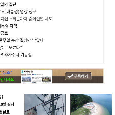
무일의 결단
 전 대통령) 영장 청구
입증 자신…최근까지 증거인멸 시도
대통령 자택
징 검토
문무일 총장 결심만 남았다
이상은 “모른다”
MB 추가수사 가능성
합)
10일 결정
 현실로