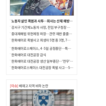
노동자 살인 폭염과 사투…회사는 산재 예방·전기료 절감 전력
강서구 기간제노동자 사망, 전임 부구청장 檢 송치
중대재해법 위헌제청 파장…관련 재판 줄줄이 브레이크
한화에어로 폭발사고 희생자 5명 중 3명, 7일 영면
한화에어로스페이스, 4·5일 공정중단…특별 안전점검
한화에어로 대전공장 감식
한화에어로 대전공장 생산 일부중단…‘천무’ 수출 비상
한화에어로스페이스 대전공장 폭발 사고…5명 사망·2명 부상(종합)
[이슈]
배재고 지역 비하 논란