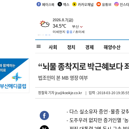
페이스북
엑스
카카오채널
유튜브
인스
사회
정치
경제
해양수산
“뇌물 종착지로 박근혜보다 
법조인이 본 MB 영장 여부
정철욱 기자
jcu@kookje.co.kr
| 입력 : 2018-03-20 19:35:5
- 다스 실소유자 증언·물증 갖
- 도주우려 없지만 증거인멸 ‘농
- 전직 대통령 2명 동시 구속 부