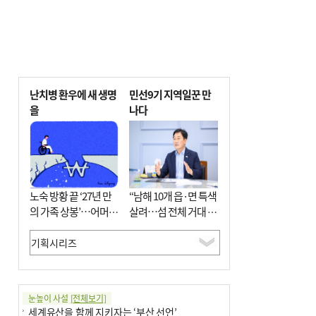
난치병 환우에 새 생명
민선9기 지역일꾼 만
을
나다
노숙 방황 끝 ‘27년 만
“남해 10개 읍·면 특색
의 가족 상봉’…어머니
살려…섬 전체 거대 정
와 행복 꿈꿔
원으로 조성”
눈높이 사설
[전체보기]
세계유산을 함께 지키자는 ‘부산 선언’