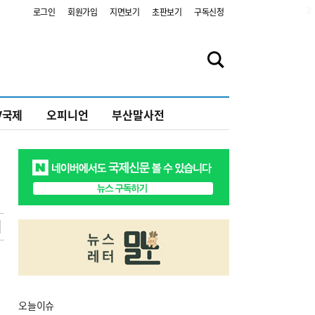
2
로그인
회원가입
지면보기
초판보기
구독신청
V국제
오피니언
부산말사전
오늘
이슈