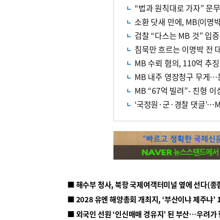
“법과 원칙대로 가자” 문
소환 닷새 만에, MB(이명박
검찰 “다스는 MB 것” 
침묵만 흐르는 이명박 전 
MB 수뢰 혐의, 110억 추
MB 내주 영장청구 무게…
MB “67억 빌려”- 친형 
‘국정원·군·경찰 댓글’…
■ 해수부 청사, 북항 국제여객터미널 옆에 선다(종
■ 2028 유엔 해양총회 개최지, ‘부산이냐 제주냐’ 
■ 외국인 선원 ‘인신매매 경유지’ 된 부산…우려가