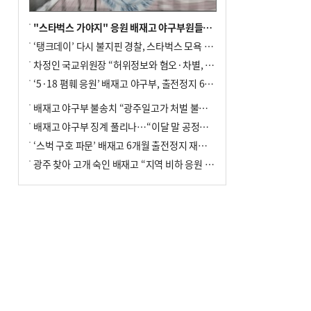
"스타벅스 가야지" 응원 배재고 야구부원들, 학교서 징계 처분
‘탱크데이’ 다시 불지핀 경찰, 스타벅스 모욕 혐의 압수수색
차정인 국교위원장 “허위정보와 혐오·차별, 학교 교실까지 유입"
‘5·18 폄훼 응원’ 배재고 야구부, 출전정지 6개월→1개월 감경
배재고 야구부 불송치 “광주일고가 처벌 불원 의사 표해”
배재고 야구부 징계 풀리나…“이달 말 공정위서 재심의”
‘스벅 구호 파문’ 배재고 6개월 출전정지 재심 신청키로
광주 찾아 고개 숙인 배재고 “지역 비하 응원 잘못”(종합)