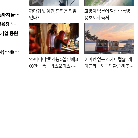
까마귀 탓 정전, 한전은 책임
고양이 덕분에 힐링…통영
■ 경남 농정 비전 ‘잘 사는 농촌’…스마트팜 1000㏊까지 늘린다
없다?
용호도서 축제
■ 교육혁신선도지 공모 코앞인데…구·군 난색에 교육청 ‘쩔쩔’
역기업 응원
■ 검사 신분 버리고 직급하향(10년 이하 저연차 검사)…檢 중수청행 기피
‘스파이더맨’ 개봉 5일 만에 3
에어컨 없는 스카이캡슐·케
00만 돌풍…박스오피스·예
이블카…외국인관광객 추억
매율 동시 1위
대신 고역 될라