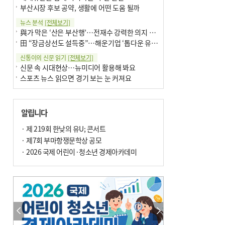
부산시장 후보 공약, 생활에 어떤 도움 될까
뉴스 분석
[전체보기]
與가 막은 ‘산은 부산행’…전재수 강력한 의지 표명 없인 공염불
田 “장금상선도 설득중”…해운기업 ‘톱다운 유치전’ 가속
신통이의 신문 읽기
[전체보기]
신문 속 시대현상…뉴미디어 활용해 봐요
스포츠 뉴스 읽으면 경기 보는 눈 커져요
어떻게 생각하십니까
[전체보기]
구·군 승진 축하화분 관행 없애자니 소상공인 울상
알립니다
3년째 병상에 있는 구의원…의정활동 못해도 월급 그대로
팩트체크
· 제 219회 한낮의 유U; 콘서트
[전체보기]
금정산 반려견 데리고 갈 수 있나…알아보니 ‘국립공원은 출입 불가’
· 제7회 부마항쟁문학상 공모
서울 도림천도 공업용수 활용한다는 사례, 정수 없이 한강물 공급…수질만 공업용수
· 2026 국제 어린이·청소년 경제아카데미
포토에세이
[전체보기]
연꽃 위 개개비
의령 한우산 털중나리
한 손 뉴스
[전체보기]
시민이 개발한 폭염 대응 앱 ‘그늘로’ 길안내 지도 등 인기
골목 맛집 발굴 고메 셀렉션…부산시, 페스티벌 시월 연계