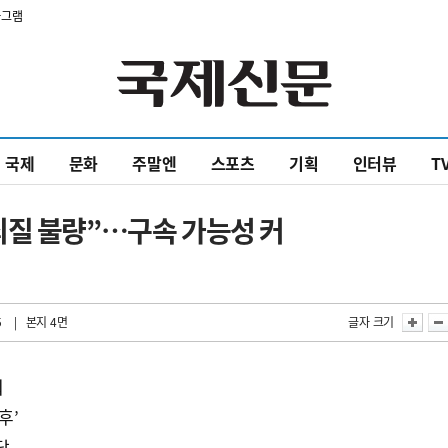
타그램
국제
문화
주말엔
스포츠
기획
인터뷰
T
죄질 불량”…구속 가능성 커
5
| 본지 4면
글자 크기
춰
후’
담