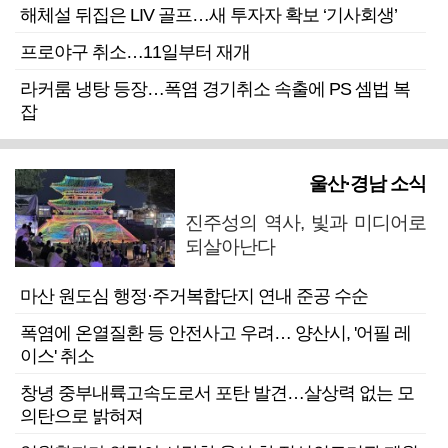
해체설 뒤집은 LIV 골프…새 투자자 확보 ‘기사회생’
프로야구 취소…11일부터 재개
라커룸 냉탕 등장…폭염 경기취소 속출에 PS 셈법 복
잡
울산·경남 소식
진주성의 역사, 빛과 미디어로
되살아난다
마산 원도심 행정·주거복합단지 연내 준공 수순
폭염에 온열질환 등 안전사고 우려… 양산시, '어필 레
이스' 취소
창녕 중부내륙고속도로서 포탄 발견…살상력 없는 모
의탄으로 밝혀져