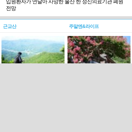
입원환자가 연달아 사망한 울산 한 정신의료기관 폐원
전망
근교산
주말엔&라이프
근교산&그너머…상주·문경
폭염보다 더 뜨거워라…100
청화산~시루봉
일을 붉게 불태울 ‘선비정신’
피었네
PC버전
엑스
페이스북
Copyright ⓒ 2015 All rights reserved by 국제신문