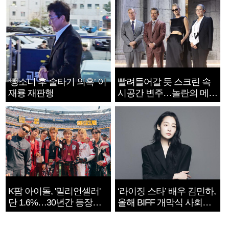
‘뺑소니 후 술타기 의혹’ 이
빨려들어갈 듯 스크린 속
재룡 재판행
시공간 변주…놀란의 메시
지는 ‘전쟁 속죄’
K팝 아이돌, '밀리언셀러'
‘라이징 스타’ 배우 김민하,
단 1.6%…30년간 등장
올해 BIFF 개막식 사회자
1182개팀 전수조사
확정