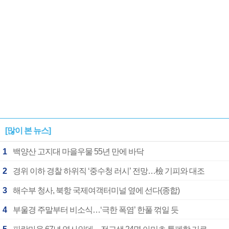
[많이 본 뉴스]
1
백양산 고지대 마을우물 55년 만에 바닥
2
경위 이하 경찰 하위직 ‘중수청 러시’ 전망…檢 기피와 대조
3
해수부 청사, 북항 국제여객터미널 옆에 선다(종합)
4
부울경 주말부터 비소식…‘극한 폭염’ 한풀 꺾일 듯