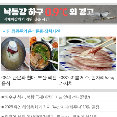
시인 최원준의 음식문화 잡학사전
<84> 관문과 환대, 부산 역전
<83> 여름 제주, 벤자리와 독
음식
가시치
■ 해수부 청사, 북항 국제여객터미널 옆에 선다(종합)
■ 2028 유엔 해양총회 개최지, ‘부산이냐 제주냐’ 10일 결정
■ 외국인 선원 ‘인신매매 경유지’ 된 부산…우려가 현실로