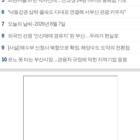
5
피란마을 67년 역사인데…전교생 24명 아미초 통폐합 기로
6
“낙동강권 삼락·을숙도·다대포 연결해 서부산 관광 키우자”
7
오늘의 날씨- 2026년 8월 7일
8
외국인 선원 ‘인신매매 경유지’ 된 부산…우려가 현실로
9
[사설] 해수부 신청사 북항으로 확정, 해양수도 도약의 전환점
10
르노 못 타는 부산시장…관용차 규정에 막힌 지역기업 응원