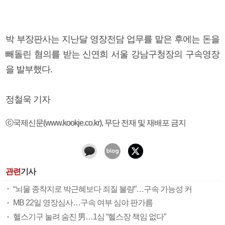
박 부장판사는 지난달 영장전담 업무를 맡은 후에는 돈을
빼돌린 혐의를 받는 신연희 서울 강남구청장의 구속영장
을 발부했다.
정철욱 기자
ⓒ국제신문(www.kookje.co.kr), 무단 전재 및 재배포 금지
관련
기사
“뇌물 종착지로 박근혜보다 죄질 불량”…구속 가능성 커
MB 22일 영장심사…구속 여부 심야 판가름
헬스기구 눌려 숨진 男…1심 “헬스장 책임 없다”