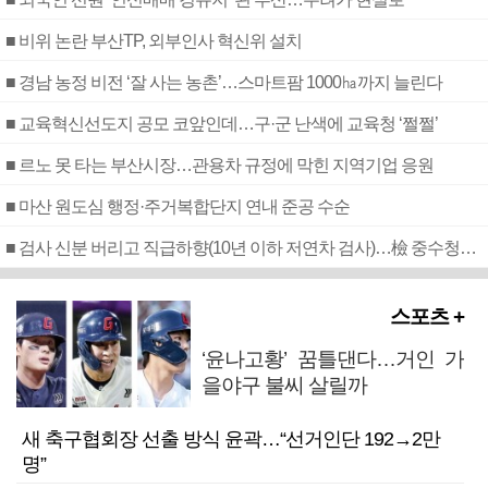
■ 비위 논란 부산TP, 외부인사 혁신위 설치
■ 경남 농정 비전 ‘잘 사는 농촌’…스마트팜 1000㏊까지 늘린다
■ 교육혁신선도지 공모 코앞인데…구·군 난색에 교육청 ‘쩔쩔’
■ 르노 못 타는 부산시장…관용차 규정에 막힌 지역기업 응원
■ 마산 원도심 행정·주거복합단지 연내 준공 수순
■ 검사 신분 버리고 직급하향(10년 이하 저연차 검사)…檢 중수청행 기피
스포츠 +
‘윤나고황’ 꿈틀댄다…거인 가
을야구 불씨 살릴까
새 축구협회장 선출 방식 윤곽…“선거인단 192→2만
명”