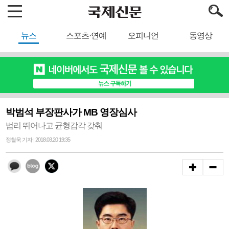
뉴스
스포츠·연예
오피니언
동영상
박범석 부장판사가 MB 영장심사
법리 뛰어나고 균형감각 갖춰
정철욱 기자 | 2018.03.20 19:35