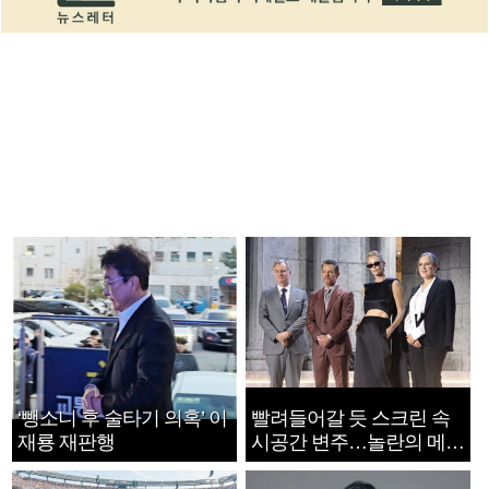
‘뺑소니 후 술타기 의혹’ 이
빨려들어갈 듯 스크린 속
재룡 재판행
시공간 변주…놀란의 메시
지는 ‘전쟁 속죄’