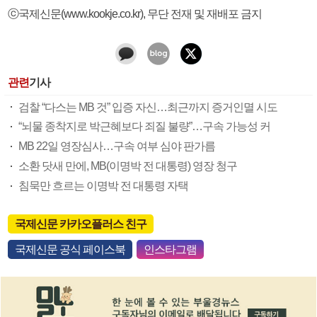
ⓒ국제신문(www.kookje.co.kr), 무단 전재 및 재배포 금지
관련
기사
검찰 “다스는 MB 것” 입증 자신…최근까지 증거인멸 시도
“뇌물 종착지로 박근혜보다 죄질 불량”…구속 가능성 커
MB 22일 영장심사…구속 여부 심야 판가름
소환 닷새 만에, MB(이명박 전 대통령) 영장 청구
침묵만 흐르는 이명박 전 대통령 자택
국제신문 카카오플러스 친구
국제신문 공식 페이스북
인스타그램