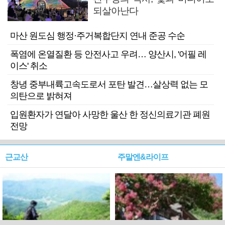
되살아난다
마산 원도심 행정·주거복합단지 연내 준공 수순
폭염에 온열질환 등 안전사고 우려… 양산시, '어필 레
이스' 취소
창녕 중부내륙고속도로서 포탄 발견…살상력 없는 모
의탄으로 밝혀져
입원환자가 연달아 사망한 울산 한 정신의료기관 폐원
전망
근교산
주말엔&라이프