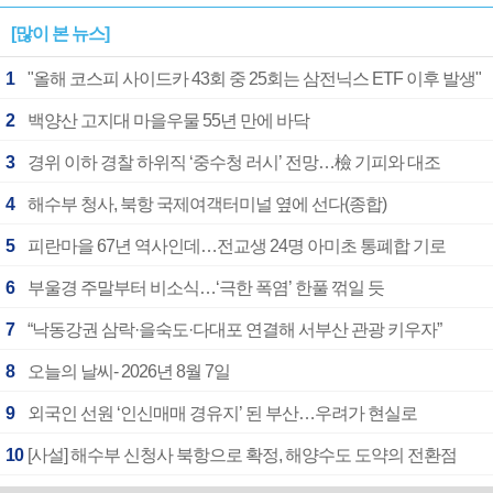
[많이 본 뉴스]
1
"올해 코스피 사이드카 43회 중 25회는 삼전닉스 ETF 이후 발생"
2
백양산 고지대 마을우물 55년 만에 바닥
3
경위 이하 경찰 하위직 ‘중수청 러시’ 전망…檢 기피와 대조
4
해수부 청사, 북항 국제여객터미널 옆에 선다(종합)
5
피란마을 67년 역사인데…전교생 24명 아미초 통폐합 기로
6
부울경 주말부터 비소식…‘극한 폭염’ 한풀 꺾일 듯
7
“낙동강권 삼락·을숙도·다대포 연결해 서부산 관광 키우자”
8
오늘의 날씨- 2026년 8월 7일
9
외국인 선원 ‘인신매매 경유지’ 된 부산…우려가 현실로
10
[사설] 해수부 신청사 북항으로 확정, 해양수도 도약의 전환점