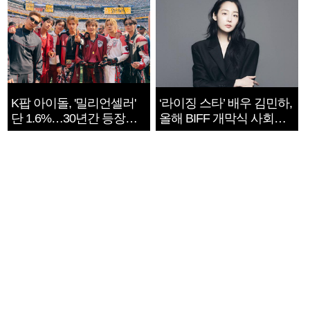
K팝 아이돌, '밀리언셀러'
‘라이징 스타’ 배우 김민하,
단 1.6%…30년간 등장
올해 BIFF 개막식 사회자
1182개팀 전수조사
확정