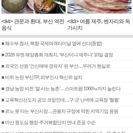
<84> 관문과 환대, 부산 역전
<83> 여름 제주, 벤자리와 독
음식
가시치
■ 해수부 청사, 북항 국제여객터미널 옆에 선다(종합)
■ 2028 유엔 해양총회 개최지, ‘부산이냐 제주냐’ 10일 결정
■ 외국인 선원 ‘인신매매 경유지’ 된 부산…우려가 현실로
■ 비위 논란 부산TP, 외부인사 혁신위 설치
■ 경남 농정 비전 ‘잘 사는 농촌’…스마트팜 1000㏊까지 늘린다
■ 교육혁신선도지 공모 코앞인데…구·군 난색에 교육청 ‘쩔쩔’
■ 르노 못 타는 부산시장…관용차 규정에 막힌 지역기업 응원
■ 마산 원도심 행정·주거복합단지 연내 준공 수순