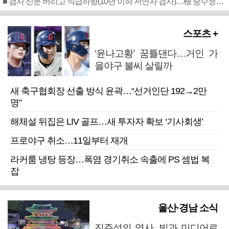
■ 검사 신분 버리고 직급하향(10년 이하 저연차 검사)…檢 중수청행 기피
스포츠 +
‘윤나고황’ 꿈틀댄다…거인 가
을야구 불씨 살릴까
새 축구협회장 선출 방식 윤곽…“선거인단 192→2만
명”
해체설 뒤집은 LIV 골프…새 투자자 확보 ‘기사회생’
프로야구 취소…11일부터 재개
라커룸 냉탕 등장…폭염 경기취소 속출에 PS 셈법 복
잡
울산·경남 소식
진주성의 역사, 빛과 미디어로