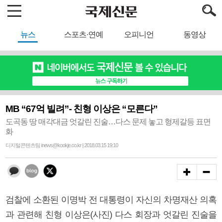
뉴스
스포츠·연예
오피니언
동영상
MB “67억 빌려”- 친형 이상은 “모른다”
도곡동 땅 매각대금 엇갈린 진술…다스 문제 놓고 형제갈등 표면
화
디지털콘텐츠팀 inews@kookje.co.kr | 2018.03.15 19:10
검찰에 소환된 이명박 전 대통령이 자신의 차명재산 의혹
과 관련해 친형 이상은(사진) 다스 회장과 엇갈린 진술을