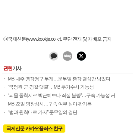
ⓒ국제신문(www.kookje.co.kr), 무단 전재 및 재배포 금지
관련
기사
MB 내주 영장청구 무게…문무일 총장 결심만 남았다
‘국정원·군·경찰 댓글’…MB 추가수사 가능성
“뇌물 종착지로 박근혜보다 죄질 불량”…구속 가능성 커
MB 22일 영장심사…구속 여부 심야 판가름
“법과 원칙대로 가자” 문무일의 결단
국제신문 카카오플러스 친구