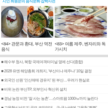
시인 최원준의 음식문화 잡학사전
<84> 관문과 환대, 부산 역전
<83> 여름 제주, 벤자리와 독
음식
가시치
■ 해수부 청사, 북항 국제여객터미널 옆에 선다(종합)
■ 2028 유엔 해양총회 개최지, ‘부산이냐 제주냐’ 10일 결정
■ 외국인 선원 ‘인신매매 경유지’ 된 부산…우려가 현실로
■ 비위 논란 부산TP, 외부인사 혁신위 설치
■ 경남 농정 비전 ‘잘 사는 농촌’…스마트팜 1000㏊까지 늘린다
■ 교육혁신선도지 공모 코앞인데…구·군 난색에 교육청 ‘쩔쩔’