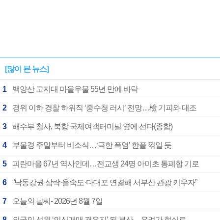
[많이 본 뉴스]
1
백양산 고지대 마을우물 55년 만에 바닥
2
경위 이하 경찰 하위직 ‘중수청 러시’ 전망…檢 기피와 대조
3
해수부 청사, 북항 국제여객터미널 옆에 선다(종합)
4
부울경 주말부터 비소식…‘극한 폭염’ 한풀 꺾일 듯
5
피란마을 67년 역사인데…전교생 24명 아미초 통폐합 기로
6
“낙동강권 삼락·을숙도·다대포 연결해 서부산 관광 키우자”
7
오늘의 날씨- 2026년 8월 7일
8
외국인 선원 ‘인신매매 경유지’ 된 부산…우려가 현실로