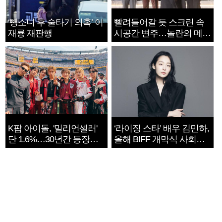
‘뺑소니 후 술타기 의혹’ 이
빨려들어갈 듯 스크린 속
재룡 재판행
시공간 변주…놀란의 메시
지는 ‘전쟁 속죄’
K팝 아이돌, '밀리언셀러'
‘라이징 스타’ 배우 김민하,
단 1.6%…30년간 등장
올해 BIFF 개막식 사회자
1182개팀 전수조사
확정