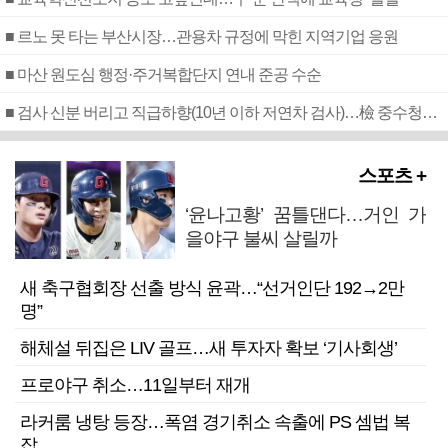
■ 르노 못 타는 부산시장…관용차 규정에 막힌 지역기업 응원
■ 마산 원도심 행정·주거복합단지 연내 준공 수순
■ 검사 신분 버리고 직급하향(10년 이하 저연차 검사)…檢 중수청행 기피
스포츠 +
‘윤나고황’ 꿈틀댄다…거인 가
을야구 불씨 살릴까
새 축구협회장 선출 방식 윤곽…“선거인단 192→2만
명”
해체설 뒤집은 LIV 골프…새 투자자 확보 ‘기사회생’
프로야구 취소…11일부터 재개
라커룸 냉탕 등장…폭염 경기취소 속출에 PS 셈법 복
잡