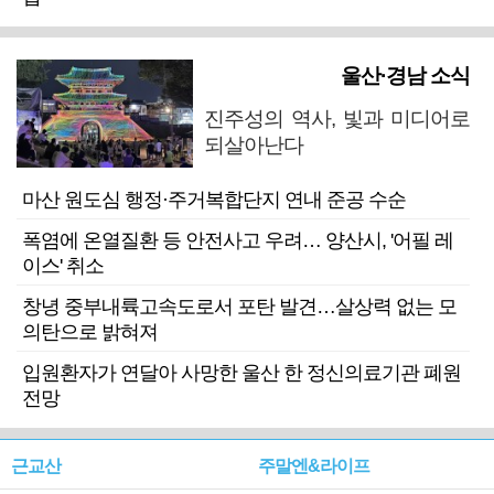
울산·경남 소식
진주성의 역사, 빛과 미디어로
되살아난다
마산 원도심 행정·주거복합단지 연내 준공 수순
폭염에 온열질환 등 안전사고 우려… 양산시, '어필 레
이스' 취소
창녕 중부내륙고속도로서 포탄 발견…살상력 없는 모
의탄으로 밝혀져
입원환자가 연달아 사망한 울산 한 정신의료기관 폐원
전망
근교산
주말엔&라이프