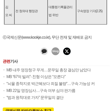
김
대통령기록물관리
전 청와대 행정관
구속영장 기각(2.25)
모 씨
법 위반
ⓒ국제신문(www.kookje.co.kr), 무단 전재 및 재배포 금지
관련
기사
MB 내주 영장청구 무게…문무일 총장 결심만 남았다
MB “67억 빌려”- 친형 이상은 “모른다”
“뇌물 종착지로 박근혜보다 죄질 불량”…구속 가능성 커
MB 22일 영장심사…구속 여부 심야 판가름
“법과 원칙대로 가자” 문무일의 결단
국제신문 카카오플러스 친구