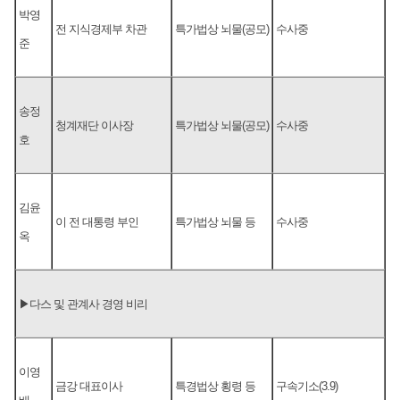
박영
전 지식경제부 차관
특가법상 뇌물(공모)
수사중
준
송정
청계재단 이사장
특가법상 뇌물(공모)
수사중
호
김윤
이 전 대통령 부인
특가법상 뇌물 등
수사중
옥
▶다스 및 관계사 경영 비리
이영
금강 대표이사
특경법상 횡령 등
구속기소(3.9)