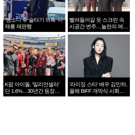
‘뺑소니 후 술타기 의혹’ 이
빨려들어갈 듯 스크린 속
재룡 재판행
시공간 변주…놀란의 메시
지는 ‘전쟁 속죄’
K팝 아이돌, '밀리언셀러'
‘라이징 스타’ 배우 김민하,
단 1.6%…30년간 등장
올해 BIFF 개막식 사회자
1182개팀 전수조사
확정