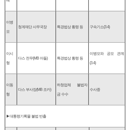
배
이병
청계재단 사무국장
특경법상 횡령 등
구속기소(3.4)
모
이시
이병모와 공모 관계
다스 전무(MB 아들)
특경법상 횡령 등
형
(3.4)
이동
하청업체 불법자
다스 부사장(MB 조카)
수사중
형
금 수수
▶대통령기록물 불법 반출