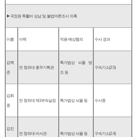
▶국정원 특활비 상납 및 불법여론조사 의혹
이름
이력
적용·예상혐의
수사 경과
김백
특가법상 뇌물 방
전 청와대 총무기획관
구속기소(2.5)
준
조 등
김희
전 청와대 제1부속실장
특가법상 뇌물 등
수사중
중
김진
전 청와대 비서관
특가법상 뇌물 등
구속기소(2.4)