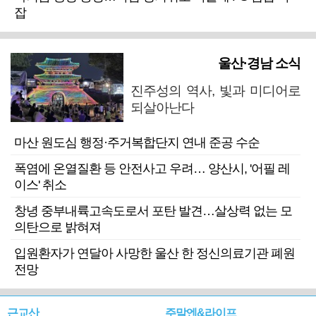
잡
울산·경남 소식
진주성의 역사, 빛과 미디어로
되살아난다
마산 원도심 행정·주거복합단지 연내 준공 수순
폭염에 온열질환 등 안전사고 우려… 양산시, '어필 레
이스' 취소
창녕 중부내륙고속도로서 포탄 발견…살상력 없는 모
의탄으로 밝혀져
입원환자가 연달아 사망한 울산 한 정신의료기관 폐원
전망
근교산
주말엔&라이프