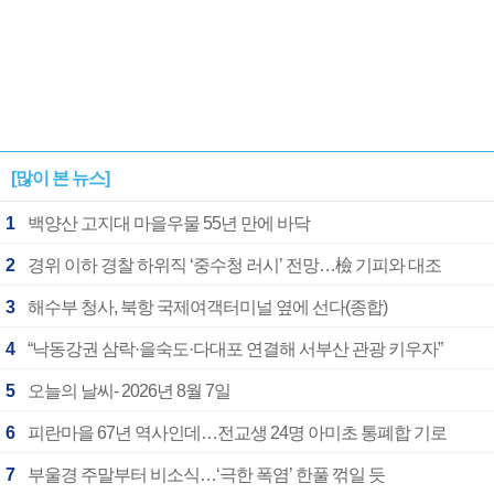
[많이 본 뉴스]
1
백양산 고지대 마을우물 55년 만에 바닥
2
경위 이하 경찰 하위직 ‘중수청 러시’ 전망…檢 기피와 대조
3
해수부 청사, 북항 국제여객터미널 옆에 선다(종합)
4
“낙동강권 삼락·을숙도·다대포 연결해 서부산 관광 키우자”
5
오늘의 날씨- 2026년 8월 7일
6
피란마을 67년 역사인데…전교생 24명 아미초 통폐합 기로
7
부울경 주말부터 비소식…‘극한 폭염’ 한풀 꺾일 듯