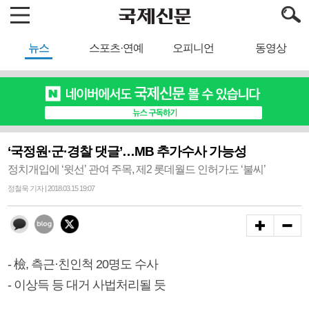
뉴스
스포츠·연예
오피니언
동영상
‘국정원·군·경찰 댓글’…MB 추가수사 가능성
정치개입에 ‘윗선’ 관여 주목, 제2 롯데월드 인허가도 ‘불씨’
정철욱 기자 | 2018.03.15 19:07
- 檢, 측근·친인척 20명도 수사
- 이상득 등 대거 사법처리될 듯