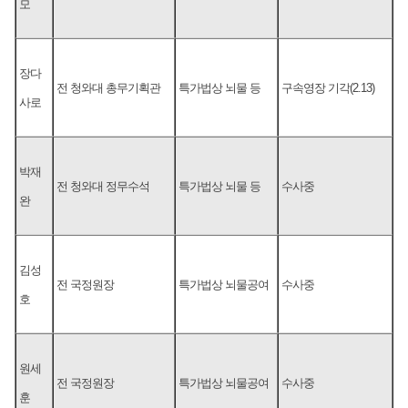
모
장다
전 청와대 총무기획관
특가법상 뇌물 등
구속영장 기각(2.13)
사로
박재
전 청와대 정무수석
특가법상 뇌물 등
수사중
완
김성
전 국정원장
특가법상 뇌물공여
수사중
호
원세
전 국정원장
특가법상 뇌물공여
수사중
훈