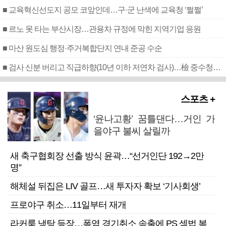
■ 교육혁신선도지 공모 코앞인데…구·군 난색에 교육청 ‘쩔쩔’
■ 르노 못 타는 부산시장…관용차 규정에 막힌 지역기업 응원
■ 마산 원도심 행정·주거복합단지 연내 준공 수순
■ 검사 신분 버리고 직급하향(10년 이하 저연차 검사)…檢 중수청행 기피
스포츠 +
‘윤나고황’ 꿈틀댄다…거인 가
을야구 불씨 살릴까
새 축구협회장 선출 방식 윤곽…“선거인단 192→2만
명”
해체설 뒤집은 LIV 골프…새 투자자 확보 ‘기사회생’
프로야구 취소…11일부터 재개
라커룸 냉탕 등장…폭염 경기취소 속출에 PS 셈법 복