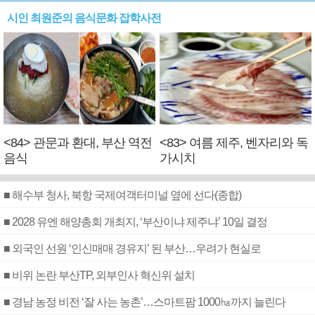
시인 최원준의 음식문화 잡학사전
<84> 관문과 환대, 부산 역전
<83> 여름 제주, 벤자리와 독
음식
가시치
■ 해수부 청사, 북항 국제여객터미널 옆에 선다(종합)
■ 2028 유엔 해양총회 개최지, ‘부산이냐 제주냐’ 10일 결정
■ 외국인 선원 ‘인신매매 경유지’ 된 부산…우려가 현실로
■ 비위 논란 부산TP, 외부인사 혁신위 설치
■ 경남 농정 비전 ‘잘 사는 농촌’…스마트팜 1000㏊까지 늘린다