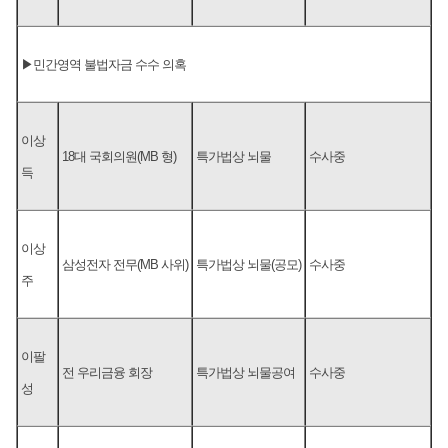
▶민간영역 불법자금 수수 의혹
이상
18대 국회의원(MB 형)
특가법상 뇌물
수사중
득
이상
삼성전자 전무(MB 사위)
특가법상 뇌물(공모)
수사중
주
이팔
전 우리금융 회장
특가법상 뇌물공여
수사중
성