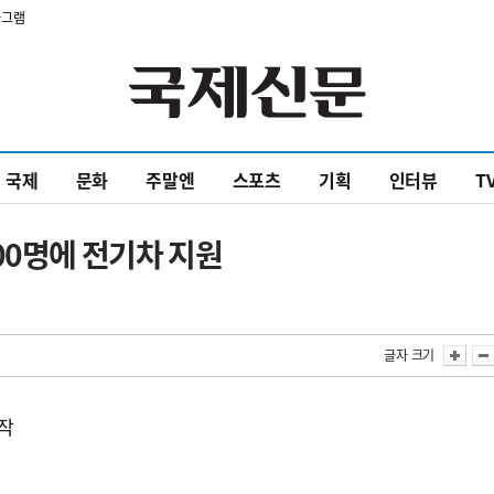
타그램
국제
문화
주말엔
스포츠
기획
인터뷰
T
00명에 전기차 지원
글자 크기
시작