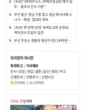
2
[속보]“SK하이닉스, 中패키징공장 매각 검
토…중국서 인수 거론”
3
부산 울산 경남 구름 많고 경남 북서내륙 소
나기…폭염·열대야 계속
4
[속보]‘尹 탄핵 반대’ 세계로교회 손현보,
백악관서 트럼프 접견
5
부산 주유소 휘발유 평균가 ℓ당 1849원…
전주보다 3원 ↓
6
‘탄약 부족 사태’ 보도에 격노한 트럼프…
독자참여 게시판
군사기밀 유출자 색출 지시
독자투고
|
기사제보
7
[속보] ‘심판 성접대’ 논란 축구협회 공식 사
인사
|
모임
|
개업
|
결혼
|
출산
|
동정
|
부고
과…“현재는 부적절 행위 없어”
산행안내
|
산행후기
|
산행사진
8
"올해 코스피 사이드카 43회 중 25회는 삼
등산
가이드
|
낚시
가이드
전닉스 ETF 이후 발생"
9
노후 상수도관 파열에 폭염 속 사상구 2300
여 가구 6시간 단수
[이슈]
산업재해
10
서울 중랑구서 흉기 난동…60대 남성 2명