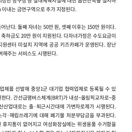
 지정한 당구장 등 실내체육시설에 대한 흡연단속을 실시하
ｍ 이내는 금연구역으로 추가 지정된다.
난다. 둘째 자녀는 50만 원, 셋째 이후는 150만 원이다.
 축하금도 20만 원이 지원된다. 다자녀가정은 수도요금이
지원센터 미설치 지역에 공공 키즈카페가 운영된다. 장난
여해주는 서비스도 시행된다.
업체를 선발해 중앙1군 대기업 협력업체로 등록될 수 있
원한다. 간선급행버스체계(BRT)가 내성~올림픽교차로~중
녹산산업대로는 출·퇴근시간대에 가변차로제가 시행된다.
소각·매립쓰레기에 대해 폐기물 처분부담금을 부과된다.
된 휴지통이 없어지고 여성화장실에는 위생용품 수거함을