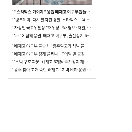
"스타벅스 가야지" 응원 배재고 야구부원들, 학교서 징계 처분
‘탱크데이’ 다시 불지핀 경찰, 스타벅스 모욕 혐의 압수수색
차정인 국교위원장 “허위정보와 혐오·차별, 학교 교실까지 유입"
‘5·18 폄훼 응원’ 배재고 야구부, 출전정지 6개월→1개월 감경
배재고 야구부 불송치 “광주일고가 처벌 불원 의사 표해”
배재고 야구부 징계 풀리나…“이달 말 공정위서 재심의”
‘스벅 구호 파문’ 배재고 6개월 출전정지 재심 신청키로
광주 찾아 고개 숙인 배재고 “지역 비하 응원 잘못”(종합)