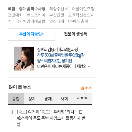
폭염
중대범죄수사청
해양수산부
더불어민주당
전당대회
르노코리아
부산관광
교육혁신선도지
역
극지해양미래포럼
인신매매
UN해양총회
부산메디클럽+
전문의 생생톡
장민희김용기내과의원과장
하루 500㎉ 줄이면 한주 0.5㎏ 감
량…비만치료는 장기전
비만은 이제 더는 체중이나 체형의 문
제가 아니다. 하나의 질병으로 인지
하고 치료와 관리를 해야 한다. 세계
보건기구(WHO)는 이미 1994년 비만
많이 본 뉴스
을 인류의 중요한
종합
정치
경제
사회
스포츠
1
[속보] 여전히 ‘독도는 우리땅’ 외치는 日…
韓선박이 독도 주변 해양조사 활동하자 반
발