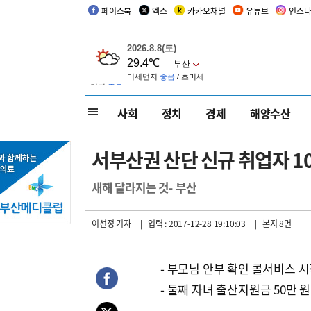
페이스북
엑스
카카오채널
유튜브
인스
사회
정치
경제
해양수산
서부산권 산단 신규 취업자 1
새해 달라지는 것- 부산
이선정 기자
| 입력 : 2017-12-28 19:10:03
| 본지 8면
- 부모님 안부 확인 콜서비스 
- 둘째 자녀 출산지원금 50만 원