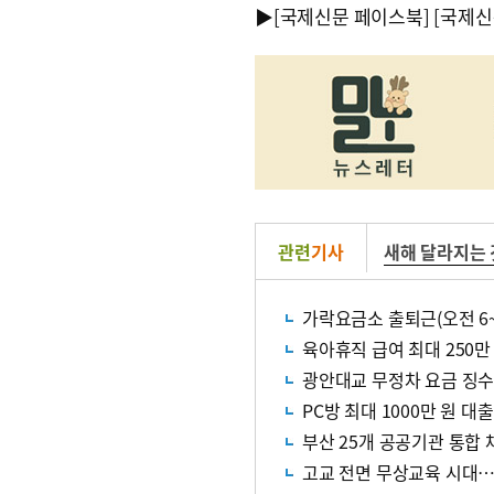
▶
[국제신문 페이스북]
[국제신
관련
기사
새해 달라지는 
육아휴직 급여 최대 250만
광안대교 무정차 요금 징수
PC방 최대 1000만 원 
부산 25개 공공기관 통합 
고교 전면 무상교육 시대…병