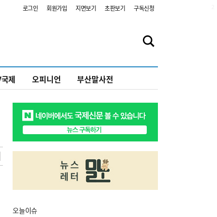
2
로그인
회원가입
지면보기
초판보기
구독신청
V국제
오피니언
부산말사전
오늘
이슈