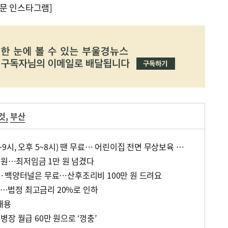
문 인스타그램]
것
,
부산
가락요금소 출퇴근(오전 6~9시, 오후 5~8시) 땐 무료… 어린이집 전면 무상보육 실시
 원…최저임금 1만 원 넘겼다
·백양터널은 무료…산후조리비 100만 원 드려요
대출…법정 최고금리 20%로 인하
채용
장 월급 60만 원으로 ‘껑충’