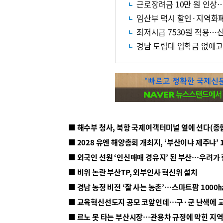
근로장려금 10만 원 인상
임산부 택시 할인·지역화
최저시급 7530원 적용…
경남 도립대 입학금 없애고
■ 해수부 청사, 북항 국제여객터미널 옆에 선다(종
■ 2028 유엔 해양총회 개최지, ‘부산이냐 제주냐’ 
■ 외국인 선원 ‘인신매매 경유지’ 된 부산…우려가
■ 비위 논란 부산TP, 외부인사 혁신위 설치
■ 르노 못 타는 부산시장…관용차 규정에 막힌 지