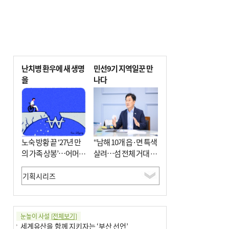
난치병 환우에 새 생명
민선9기 지역일꾼 만
을
나다
노숙 방황 끝 ‘27년 만
“남해 10개 읍·면 특색
의 가족 상봉’…어머니
살려…섬 전체 거대 정
와 행복 꿈꿔
원으로 조성”
눈높이 사설
[전체보기]
세계유산을 함께 지키자는 ‘부산 선언’