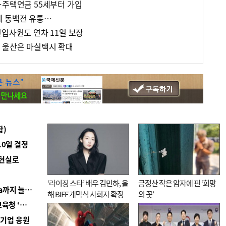
…주택연금 55세부터 가입
폐 동백전 유통…
신입사원도 연차 11일 보장
 울산은 마실택시 확대
합)
10일 결정
 현실로
‘라이징 스타’ 배우 김민하, 올
금정산 작은 암자에 핀 ‘희망
■ 경남 농정 비전 ‘잘 사는 농촌’…스마트팜 1000㏊까지 늘린다
해 BIFF 개막식 사회자 확정
의 꽃’
■ 교육혁신선도지 공모 코앞인데…구·군 난색에 교육청 ‘쩔쩔’
역기업 응원