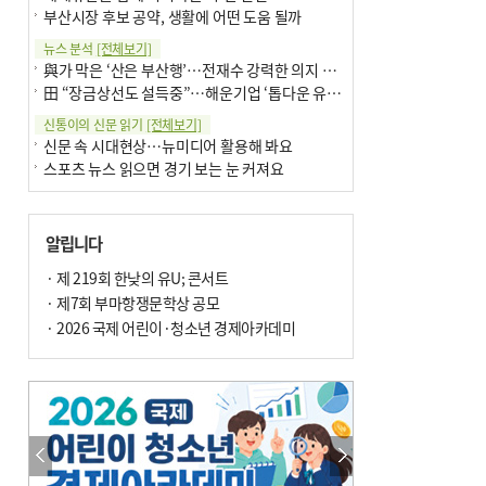
부산시장 후보 공약, 생활에 어떤 도움 될까
뉴스 분석
[전체보기]
與가 막은 ‘산은 부산행’…전재수 강력한 의지 표명 없인 공염불
田 “장금상선도 설득중”…해운기업 ‘톱다운 유치전’ 가속
신통이의 신문 읽기
[전체보기]
신문 속 시대현상…뉴미디어 활용해 봐요
스포츠 뉴스 읽으면 경기 보는 눈 커져요
어떻게 생각하십니까
[전체보기]
구·군 승진 축하화분 관행 없애자니 소상공인 울상
알립니다
3년째 병상에 있는 구의원…의정활동 못해도 월급 그대로
팩트체크
· 제 219회 한낮의 유U; 콘서트
[전체보기]
금정산 반려견 데리고 갈 수 있나…알아보니 ‘국립공원은 출입 불가’
· 제7회 부마항쟁문학상 공모
서울 도림천도 공업용수 활용한다는 사례, 정수 없이 한강물 공급…수질만 공업용수
· 2026 국제 어린이·청소년 경제아카데미
포토에세이
[전체보기]
연꽃 위 개개비
의령 한우산 털중나리
한 손 뉴스
[전체보기]
시민이 개발한 폭염 대응 앱 ‘그늘로’ 길안내 지도 등 인기
골목 맛집 발굴 고메 셀렉션…부산시, 페스티벌 시월 연계