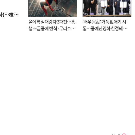
■ 검사 신분 버리고 직급하향(10년 이하 저연차 검사)…檢 중수청행 기피
올여름 절대강자 3파전…흥
‘배우 몸값’ 거품 없애기 시
행 조급증에 변칙·무리수 마
동…중예산영화 한정돼 실
케팅도
효성 의문도