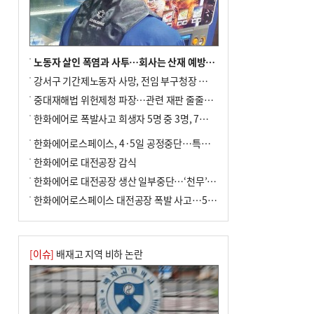
사망
노동자 살인 폭염과 사투…회사는 산재 예방·전기료 절감 전력
강서구 기간제노동자 사망, 전임 부구청장 檢 송치
중대재해법 위헌제청 파장…관련 재판 줄줄이 브레이크
한화에어로 폭발사고 희생자 5명 중 3명, 7일 영면
한화에어로스페이스, 4·5일 공정중단…특별 안전점검
한화에어로 대전공장 감식
한화에어로 대전공장 생산 일부중단…‘천무’ 수출 비상
한화에어로스페이스 대전공장 폭발 사고…5명 사망·2명 부상(종합)
[이슈]
배재고 지역 비하 논란