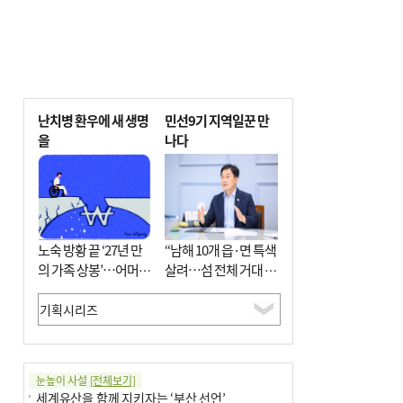
난치병 환우에 새 생명
민선9기 지역일꾼 만
을
나다
노숙 방황 끝 ‘27년 만
“남해 10개 읍·면 특색
의 가족 상봉’…어머니
살려…섬 전체 거대 정
와 행복 꿈꿔
원으로 조성”
눈높이 사설
[전체보기]
세계유산을 함께 지키자는 ‘부산 선언’