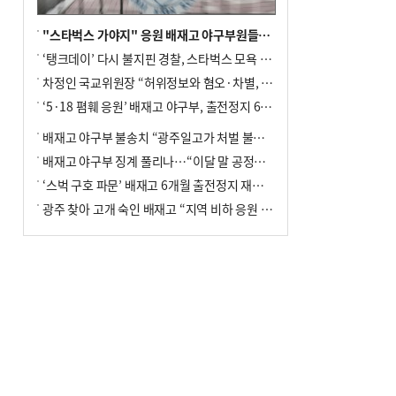
"스타벅스 가야지" 응원 배재고 야구부원들, 학교서 징계 처분
‘탱크데이’ 다시 불지핀 경찰, 스타벅스 모욕 혐의 압수수색
차정인 국교위원장 “허위정보와 혐오·차별, 학교 교실까지 유입"
‘5·18 폄훼 응원’ 배재고 야구부, 출전정지 6개월→1개월 감경
배재고 야구부 불송치 “광주일고가 처벌 불원 의사 표해”
배재고 야구부 징계 풀리나…“이달 말 공정위서 재심의”
‘스벅 구호 파문’ 배재고 6개월 출전정지 재심 신청키로
광주 찾아 고개 숙인 배재고 “지역 비하 응원 잘못”(종합)