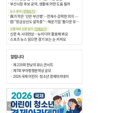
부산시장 후보 공약, 생활에 어떤 도움 될까
뉴스 분석
[전체보기]
與가 막은 ‘산은 부산행’…전재수 강력한 의지 표명 없인 공염불
田 “장금상선도 설득중”…해운기업 ‘톱다운 유치전’ 가속
신통이의 신문 읽기
[전체보기]
신문 속 시대현상…뉴미디어 활용해 봐요
스포츠 뉴스 읽으면 경기 보는 눈 커져요
어떻게 생각하십니까
[전체보기]
구·군 승진 축하화분 관행 없애자니 소상공인 울상
알립니다
3년째 병상에 있는 구의원…의정활동 못해도 월급 그대로
팩트체크
· 제 219회 한낮의 유U; 콘서트
[전체보기]
금정산 반려견 데리고 갈 수 있나…알아보니 ‘국립공원은 출입 불가’
· 제7회 부마항쟁문학상 공모
서울 도림천도 공업용수 활용한다는 사례, 정수 없이 한강물 공급…수질만 공업용수
· 2026 국제 어린이·청소년 경제아카데미
포토에세이
[전체보기]
연꽃 위 개개비
의령 한우산 털중나리
한 손 뉴스
[전체보기]
시민이 개발한 폭염 대응 앱 ‘그늘로’ 길안내 지도 등 인기
골목 맛집 발굴 고메 셀렉션…부산시, 페스티벌 시월 연계