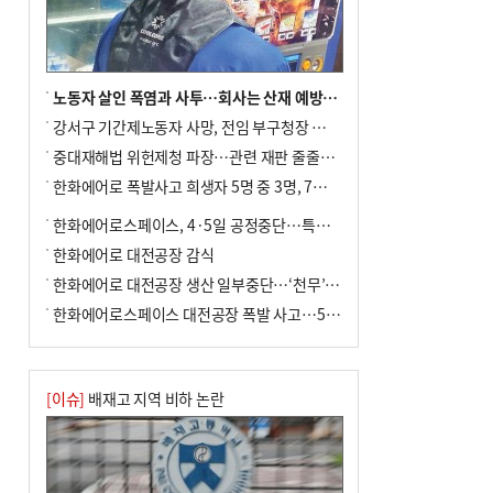
전닉스 ETF 이후 발생"
노동자 살인 폭염과 사투…회사는 산재 예방·전기료 절감 전력
강서구 기간제노동자 사망, 전임 부구청장 檢 송치
중대재해법 위헌제청 파장…관련 재판 줄줄이 브레이크
한화에어로 폭발사고 희생자 5명 중 3명, 7일 영면
한화에어로스페이스, 4·5일 공정중단…특별 안전점검
한화에어로 대전공장 감식
한화에어로 대전공장 생산 일부중단…‘천무’ 수출 비상
한화에어로스페이스 대전공장 폭발 사고…5명 사망·2명 부상(종합)
[이슈]
배재고 지역 비하 논란