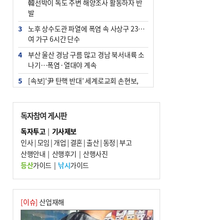
韓선박이 독도 주변 해양조사 활동하자 반
발
3
노후 상수도관 파열에 폭염 속 사상구 2300
여 가구 6시간 단수
4
부산 울산 경남 구름 많고 경남 북서내륙 소
나기…폭염·열대야 계속
5
[속보]‘尹 탄핵 반대’ 세계로교회 손현보,
백악관서 트럼프 접견
6
‘탄약 부족 사태’ 보도에 격노한 트럼프…
독자참여 게시판
군사기밀 유출자 색출 지시
독자투고
|
기사제보
7
부산 주유소 휘발유 평균가 ℓ당 1849원…
인사
|
모임
|
개업
|
결혼
|
출산
|
동정
|
부고
전주보다 3원 ↓
산행안내
|
산행후기
|
산행사진
8
[속보] ‘심판 성접대’ 논란 축구협회 공식 사
등산
가이드
|
낚시
가이드
과…“현재는 부적절 행위 없어”
9
서울 중랑구서 흉기 난동…60대 남성 2명
사망
[이슈]
산업재해
10
"올해 코스피 사이드카 43회 중 25회는 삼