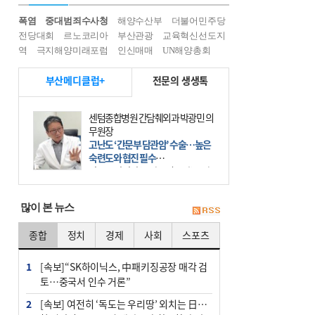
폭염
중대범죄수사청
해양수산부
더불어민주당
전당대회
르노코리아
부산관광
교육혁신선도지
역
극지해양미래포럼
인신매매
UN해양총회
부산메디클럽+
전문의 생생톡
센텀종합병원 간담췌외과 박광민 의
무원장
고난도 ‘간문부 담관암’ 수술…높은
숙련도와 협진 필수
간문부 담관암(클라츠킨 종양)은 좌
우 간에서 나오는, 담관(담즙 배출 경
로)이 합쳐지는 부위인 ‘간문부(肝門
많이 본 뉴스
部)’에 생기는 악성 종양이다. 간동맥
문맥 림프절 담
종합
정치
경제
사회
스포츠
1
[속보]“SK하이닉스, 中패키징공장 매각 검
토…중국서 인수 거론”
2
[속보] 여전히 ‘독도는 우리땅’ 외치는 日…