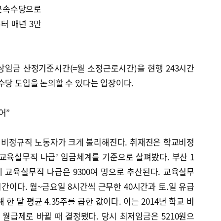
근속수당으로
터 매년 3만
상임금 산정기준시간(=월 소정근로시간)을 현행 243시간
수당 도입을 논의할 수 있다는 입장이다.
어”
 비정규직 노동자가 크게 불리해진다. 취재진은 학교비정
교육실무직 나급’ 임금체계를 기준으로 살펴봤다. 부산 1
 교육실무직 나급은 9300여 명으로 추산된다. 교육실무
시간이다. 월~금요일 8시간씩 근무한 40시간과 토.일 유급
 한 달 평균 4.35주를 곱한 값이다. 이는 2014년 학교 비
월급제로 바뀔 때 결정됐다. 당시 최저임금은 5210원으