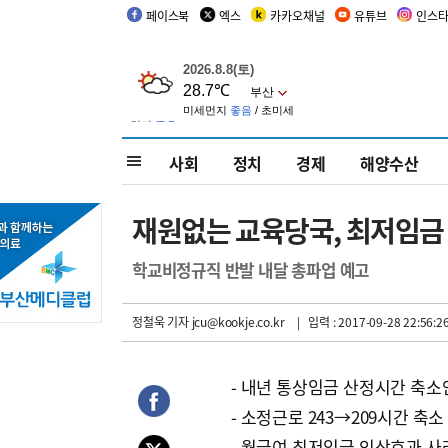
페이스북
엑스
카카오채널
유튜브
인스
사회
정치
경제
해양수산
재원없는 교육당국, 최저임금
학교비정규직 반발 내달 총파업 예고
정철욱 기자
jcu@kookje.co.kr
| 입력 : 2017-09-28 22:56:2
- 내년 통상임금 산정시간 축소
- 소정근로 243→209시간 축소
- 월급여 최저임금 인상효과 사