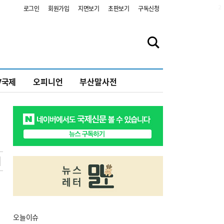
2
로그인
회원가입
지면보기
초판보기
구독신청
V국제
오피니언
부산말사전
오늘
이슈