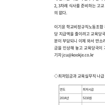
2, 3차례 식사를 준비하는 고
의 없다.
이기윤 학교비정규직노동조합 부
당 지급액을 줄이려고 교육당국
분이 부담되니 이제 와서 딴소리
금을 인상해 놓고 교육당국이 
기자 jcu@kookje.co.kr
◇최저임금과 교육실무직 나급 
연도
최저시급
2014년
5210원