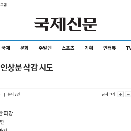
타그램
국제
문화
주말엔
스포츠
기획
인터뷰
T
 인상분 삭감 시도
6
| 본지 3면
글자 크기
안 파장
 땐
라져