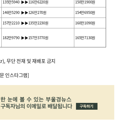
135만5940 ▶▶116만6220원
150만1900원
146만5290 ▶▶126만270원
154만6950원
157만2210 ▶▶135만2230원
160만1090원
182만9790 ▶▶157만3770원
165만7130원
kr), 무단 전재 및 재배포 금지
문 인스타그램]