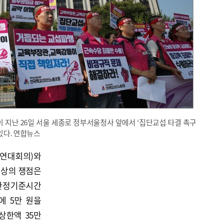
지난 26일 서울 세종로 정부서울청사 앞에서 ‘집단교섭 타결 촉구
있다. 연합뉴스
연대회의)와
협상의 쟁점은
 산정기준시간
에 5만 원을
상한액 35만