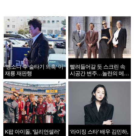
‘뺑소니 후 술타기 의혹’ 이
빨려들어갈 듯 스크린 속
재룡 재판행
시공간 변주…놀란의 메시
지는 ‘전쟁 속죄’
K팝 아이돌, '밀리언셀러'
‘라이징 스타’ 배우 김민하,