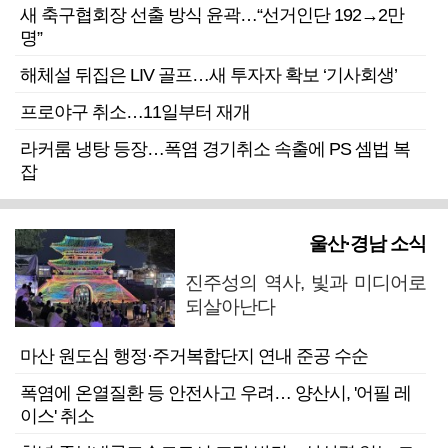
새 축구협회장 선출 방식 윤곽…“선거인단 192→2만
명”
해체설 뒤집은 LIV 골프…새 투자자 확보 ‘기사회생’
프로야구 취소…11일부터 재개
라커룸 냉탕 등장…폭염 경기취소 속출에 PS 셈법 복
잡
울산·경남 소식
진주성의 역사, 빛과 미디어로
되살아난다
마산 원도심 행정·주거복합단지 연내 준공 수순
폭염에 온열질환 등 안전사고 우려… 양산시, '어필 레
이스' 취소