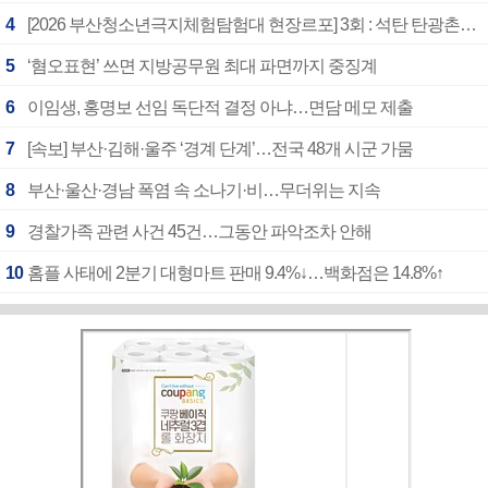
4
[2026 부산청소년극지체험탐험대 현장르포] 3회 : 석탄 탄광촌에서 북극 연구의 중심지로
5
‘혐오표현’ 쓰면 지방공무원 최대 파면까지 중징계
6
이임생, 홍명보 선임 독단적 결정 아냐…면담 메모 제출
7
[속보] 부산·김해·울주 ‘경계 단계’…전국 48개 시군 가뭄
8
부산·울산·경남 폭염 속 소나기·비…무더위는 지속
9
경찰가족 관련 사건 45건…그동안 파악조차 안해
10
홈플 사태에 2분기 대형마트 판매 9.4%↓…백화점은 14.8%↑