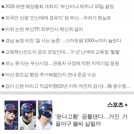
■ 2028 유엔 해양총회 개최지, ‘부산이냐 제주냐’ 10일 결정
■ 외국인 선원 ‘인신매매 경유지’ 된 부산…우려가 현실로
■ 비위 논란 부산TP, 외부인사 혁신위 설치
■ 경남 농정 비전 ‘잘 사는 농촌’…스마트팜 1000㏊까지 늘린다
■ 교육혁신선도지 공모 코앞인데…구·군 난색에 교육청 ‘쩔쩔’
■ 르노 못 타는 부산시장…관용차 규정에 막힌 지역기업 응원
■ 마산 원도심 행정·주거복합단지 연내 준공 수순
■ 검사 신분 버리고 직급하향(10년 이하 저연차 검사)…檢 중수청행 기피
스포츠 +
‘윤나고황’ 꿈틀댄다…거인 가
을야구 불씨 살릴까