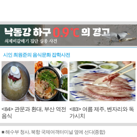
시인 최원준의 음식문화 잡학사전
<84> 관문과 환대, 부산 역전
<83> 여름 제주, 벤자리와 독
음식
가시치
■ 해수부 청사, 북항 국제여객터미널 옆에 선다(종합)