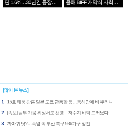
단 1.6%…30년간 등장
올해 BIFF 개막식 사회자
1182개팀 전수조사
확정
[많이 본 뉴스]
1
15호 태풍 찬홈 일본 도쿄 관통할 듯…동해안에 비 뿌리나
2
[속보] 남부 가뭄 위성서도 선명…저수지 바닥 드러났다
3
까마귀 탓?…폭염 속 부산 북구 986가구 정전