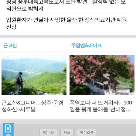
창녕 중부내륙고속도로서 포탄 발견…살상력 없는 모
의탄으로 밝혀져
입원환자가 연달아 사망한 울산 한 정신의료기관 폐원
전망
근교산
주말엔&라이프
근교산&그너머…상주·문경
폭염보다 더 뜨거워라…100
청화산~시루봉
일을 붉게 불태울 ‘선비정신’
피었네
PC버전
엑스
페이스북