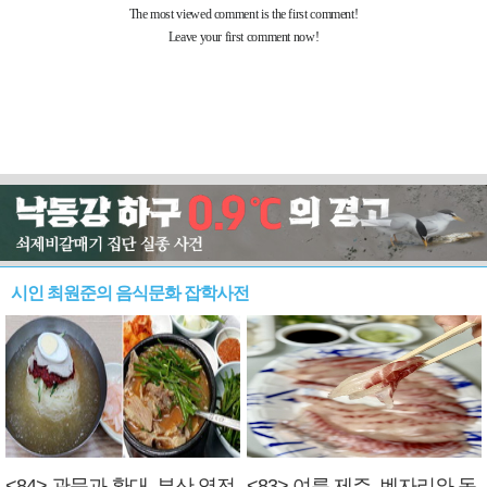
시인 최원준의 음식문화 잡학사전
<84> 관문과 환대, 부산 역전
<83> 여름 제주, 벤자리와 독