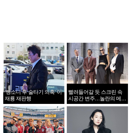
‘뺑소니 후 술타기 의혹’ 이
빨려들어갈 듯 스크린 속
재룡 재판행
시공간 변주…놀란의 메시
지는 ‘전쟁 속죄’