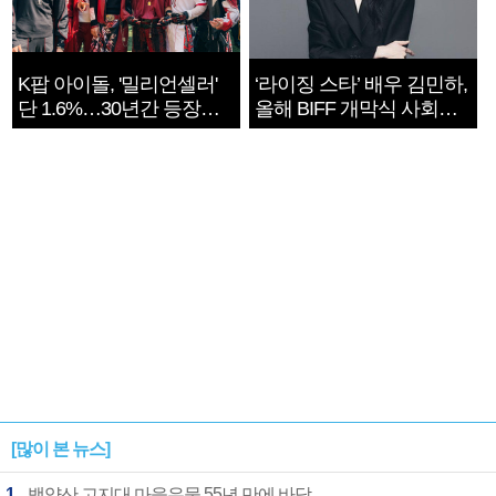
K팝 아이돌, '밀리언셀러'
‘라이징 스타’ 배우 김민하,
단 1.6%…30년간 등장
올해 BIFF 개막식 사회자
1182개팀 전수조사
확정
[많이 본 뉴스]
1
백양산 고지대 마을우물 55년 만에 바닥