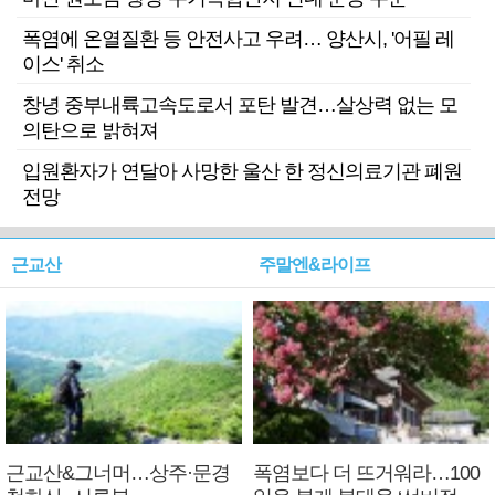
폭염에 온열질환 등 안전사고 우려… 양산시, '어필 레
이스' 취소
창녕 중부내륙고속도로서 포탄 발견…살상력 없는 모
의탄으로 밝혀져
입원환자가 연달아 사망한 울산 한 정신의료기관 폐원
전망
근교산
주말엔&라이프
근교산&그너머…상주·문경
폭염보다 더 뜨거워라…100