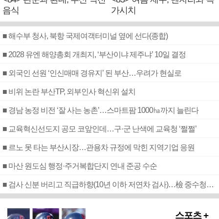
음식
가시치
■ 해수부 청사, 북항 국제여객터미널 옆에 선다(종합)
■ 2028 유엔 해양총회 개최지, ‘부산이냐 제주냐’ 10일 결정
■ 외국인 선원 ‘인신매매 경유지’ 된 부산…우려가 현실로
■ 비위 논란 부산TP, 외부인사 혁신위 설치
■ 경남 농정 비전 ‘잘 사는 농촌’…스마트팜 1000㏊까지 늘린다
■ 교육혁신선도지 공모 코앞인데…구·군 난색에 교육청 ‘쩔쩔’
■ 르노 못 타는 부산시장…관용차 규정에 막힌 지역기업 응원
■ 마산 원도심 행정·주거복합단지 연내 준공 수순
■ 검사 신분 버리고 직급하향(10년 이하 저연차 검사)…檢 중수청행 기피
스포츠 +