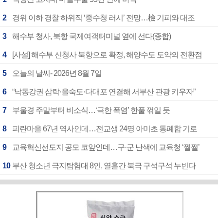
2
경위 이하 경찰 하위직 ‘중수청 러시’ 전망…檢 기피와 대조
3
해수부 청사, 북항 국제여객터미널 옆에 선다(종합)
4
[사설] 해수부 신청사 북항으로 확정, 해양수도 도약의 전환점
5
오늘의 날씨- 2026년 8월 7일
6
“낙동강권 삼락·을숙도·다대포 연결해 서부산 관광 키우자”
7
부울경 주말부터 비소식…‘극한 폭염’ 한풀 꺾일 듯
8
피란마을 67년 역사인데…전교생 24명 아미초 통폐합 기로
9
교육혁신선도지 공모 코앞인데…구·군 난색에 교육청 ‘쩔쩔’
10
부산 청소년 극지탐험대 8인, 열흘간 북극 구석구석 누빈다