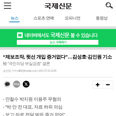
뉴스
스포츠·연예
오피니언
동영상
“제보조작, 윗선 개입 증거없다”…김성호·김인원 기소
檢 “국민의당 부실검증” 결론
송진영 기자 roll66@kookje.co.kr | 2017.07.31 22:08
- 안철수 박지원 이용주 무혐의
- “박·안 전 대표, 자료 허위 의심
- 보고·자료 전달 받은 증거 없어”