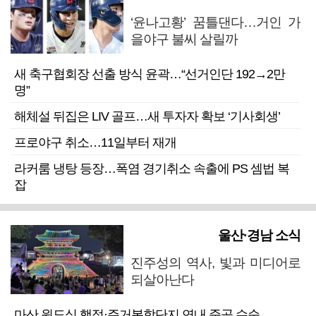
‘윤나고황’ 꿈틀댄다…거인 가
을야구 불씨 살릴까
새 축구협회장 선출 방식 윤곽…“선거인단 192→2만
명”
해체설 뒤집은 LIV 골프…새 투자자 확보 ‘기사회생’
프로야구 취소…11일부터 재개
라커룸 냉탕 등장…폭염 경기취소 속출에 PS 셈법 복
잡
울산·경남 소식
진주성의 역사, 빛과 미디어로
되살아난다
마산 원도심 행정·주거복합단지 연내 준공 수순