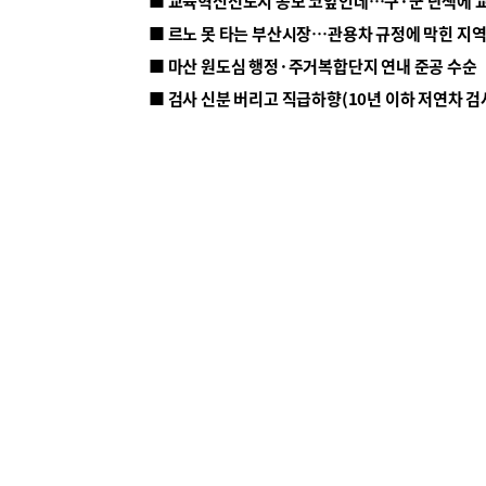
■ 르노 못 타는 부산시장…관용차 규정에 막힌 지
■ 마산 원도심 행정·주거복합단지 연내 준공 수순