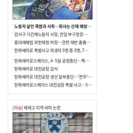
사망
노동자 살인 폭염과 사투…회사는 산재 예방·전기료 절감 전력
강서구 기간제노동자 사망, 전임 부구청장 檢 송치
중대재해법 위헌제청 파장…관련 재판 줄줄이 브레이크
한화에어로 폭발사고 희생자 5명 중 3명, 7일 영면
한화에어로스페이스, 4·5일 공정중단…특별 안전점검
한화에어로 대전공장 감식
한화에어로 대전공장 생산 일부중단…‘천무’ 수출 비상
한화에어로스페이스 대전공장 폭발 사고…5명 사망·2명 부상(종합)
[이슈]
배재고 지역 비하 논란