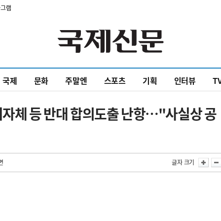
타그램
국제
문화
주말엔
스포츠
기획
인터뷰
T
지자체 등 반대 합의도출 난항…"사실상 공
면
글자 크기