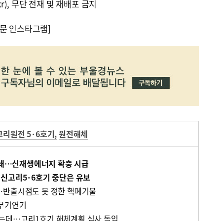
kr), 무단 전재 및 재배포 금지
문 인스타그램]
고리원전 5·6호기
,
원전해체
 폐쇄…신재생에너지 확충 시급
신고리5·6호기 중단은 유보
…반출시점도 못 정한 핵폐기물
 무기연기
는데…고리1호기 해체계획 심사 돌입