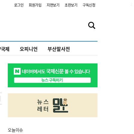
2
로그인
회원가입
지면보기
초판보기
구독신청
V국제
오피니언
부산말사전
오늘
이슈