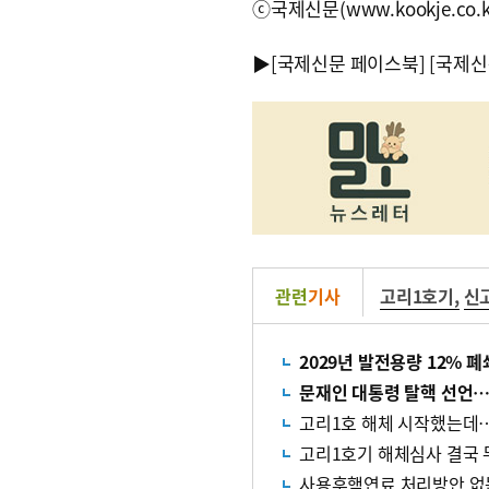
ⓒ국제신문(www.kookje.co.
▶
[국제신문 페이스북]
[국제신
관련
기사
고리1호기
,
신
2029년 발전용량 12%
문재인 대통령 탈핵 선언…
고리1호 해체 시작했는데
고리1호기 해체심사 결국
사용후핵연료 처리방안 없