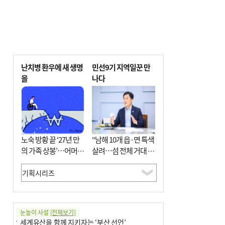
난치병 환우에 새 생명
민선9기 지역일꾼 만
을
나다
노숙 방황 끝 ‘27년 만
“남해 10개 읍·면 특색
의 가족 상봉’…어머니
살려…섬 전체 거대 정
와 행복 꿈꿔
원으로 조성”
눈높이 사설
[전체보기]
세계유산을 함께 지키자는 ‘부산 선언’