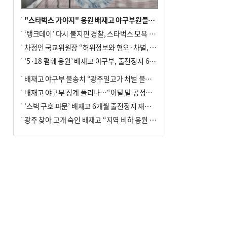
"스타벅스 가야지" 응원 배재고 야구부원들, 학교서 징계 처분
‘탱크데이’ 다시 불지핀 경찰, 스타벅스 모욕 혐의 압수수색
차정인 국교위원장 “허위정보와 혐오·차별, 학교 교실까지 유입"
‘5·18 폄훼 응원’ 배재고 야구부, 출전정지 6개월→1개월 감경
배재고 야구부 불송치 “광주일고가 처벌 불원 의사 표해”
배재고 야구부 징계 풀리나…“이달 말 공정위서 재심의”
‘스벅 구호 파문’ 배재고 6개월 출전정지 재심 신청키로
광주 찾아 고개 숙인 배재고 “지역 비하 응원 잘못”(종합)