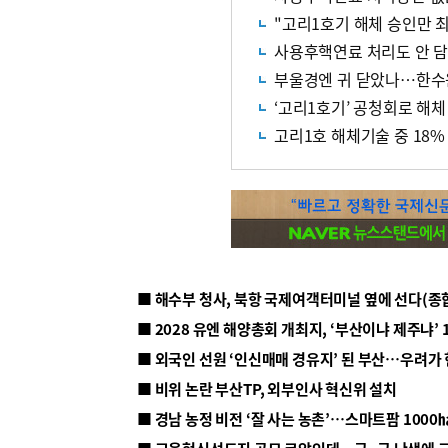
"고리1호기 해체 승인만 최
사용후핵연료 처리도 안 담
부울경엔 귀 닫았나…한수원,
‘고리1호기’ 공청회로 해체
고리1호 해체기술 중 18%
■ 해수부 청사, 북항 국제여객터미널 옆에 선다(종
■ 2028 유엔 해양총회 개최지, ‘부산이냐 제주냐’ 
■ 외국인 선원 ‘인신매매 경유지’ 된 부산…우려가
■ 비위 논란 부산TP, 외부인사 혁신위 설치