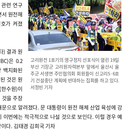
 관련 연구
면서 원전해
신호가 켜졌
) 결과 원
고리원전 1호기의 영구정지 선포식이 열린 19일
)은 0.2
부산 기장군 고리원자력본부 앞에서 울산시 울
상 백지화된
주군 서생면 주민협의회 회원들이 신고리5·6호
산된 것은 원
기 건설중단 계획에 반대하는 집회를 하고 있다.
서정빈 기자
(한수원)이
 것을 주장
문으로 알려졌다. 문 대통령이 원전 해체 산업 육성에 강
 이번에는 적극적으로 나설 것으로 보인다. 이럴 경우 예
이다. 김태경 김희국 기자