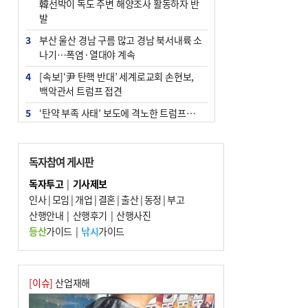
韓선박이 독도 주변 해양조사 활동하자 반
발
3
부산 울산 경남 구름 많고 경남 북서내륙 소
나기…폭염·열대야 계속
4
[속보]‘尹 탄핵 반대’ 세계로교회 손현보,
백악관서 트럼프 접견
5
‘탄약 부족 사태’ 보도에 격노한 트럼프…
군사기밀 유출자 색출 지시
6
부산 주유소 휘발유 평균가 ℓ당 1849원…
독자참여 게시판
전주보다 3원 ↓
독자투고
|
기사제보
7
노후 상수도관 파열에 폭염 속 사상구 2300
인사
|
모임
|
개업
|
결혼
|
출산
|
동정
|
부고
여 가구 6시간 단수
산행안내
|
산행후기
|
산행사진
8
[속보] ‘심판 성접대’ 논란 축구협회 공식 사
등산
가이드
|
낚시
가이드
과…“현재는 부적절 행위 없어”
9
"올해 코스피 사이드카 43회 중 25회는 삼
전닉스 ETF 이후 발생"
[이슈]
산업재해
10
서울 중랑구서 흉기 난동…60대 남성 2명