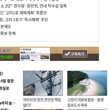
소 2년" 한수원·원안위, 연내 착수설 일축
긴 ‘고리1호 해체계획’ 최종안
 고리 1호기 ‘즉시해체’ 추진
 본궤도
 확보 못해
합)
10일 결정
 현실로
까마귀 탓 정전, 한전은 책임
고양이 덕분에 힐링…통영
■ 경남 농정 비전 ‘잘 사는 농촌’…스마트팜 1000㏊까지 늘린다
없다?
용호도서 축제