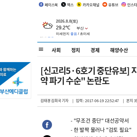
페이스북
엑스
카카오채널
유튜브
인스
사회
정치
경제
해양수산
[신고리5·6호기 중단유보] 
약 파기 수순" 논란도
김태경 김희국 기자
| 입력 : 2017-06-19 22:52:47
| 본지 3
- "무조건 중단" 대선공약서
- 한 발짝 물러나 "검토 필요"