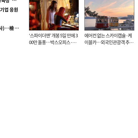
■ 교육혁신선도지 공모 코앞인데…구·군 난색에 교육청 ‘쩔쩔’
역기업 응원
■ 검사 신분 버리고 직급하향(10년 이하 저연차 검사)…檢 중수청행 기피
‘스파이더맨’ 개봉 5일 만에 3
에어컨 없는 스카이캡슐·케
00만 돌풍…박스오피스·예
이블카…외국인관광객 추억
매율 동시 1위
대신 고역 될라