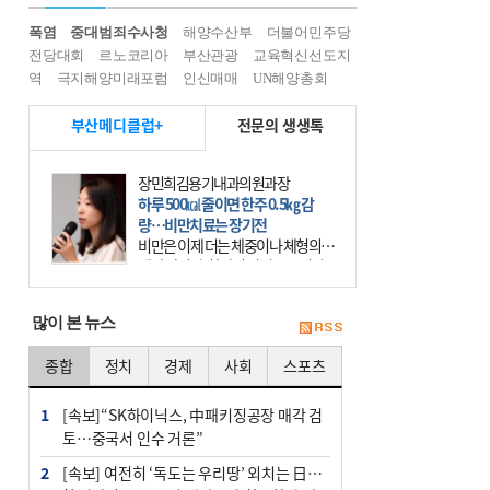
폭염
중대범죄수사청
해양수산부
더불어민주당
전당대회
르노코리아
부산관광
교육혁신선도지
역
극지해양미래포럼
인신매매
UN해양총회
부산메디클럽+
전문의 생생톡
장민희김용기내과의원과장
하루 500㎉ 줄이면 한주 0.5㎏ 감
량…비만치료는 장기전
비만은 이제 더는 체중이나 체형의 문
제가 아니다. 하나의 질병으로 인지
하고 치료와 관리를 해야 한다. 세계
보건기구(WHO)는 이미 1994년 비만
많이 본 뉴스
을 인류의 중요한
종합
정치
경제
사회
스포츠
1
[속보]“SK하이닉스, 中패키징공장 매각 검
토…중국서 인수 거론”
2
[속보] 여전히 ‘독도는 우리땅’ 외치는 日…