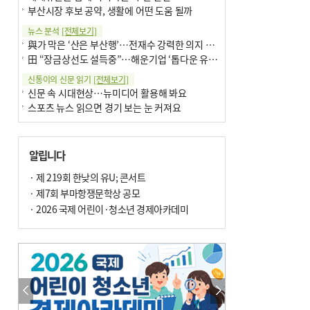
부산시장 후보 공약, 생활에 어떤 도움 될까
뉴스 분석
[전체보기]
與가 막은 ‘산은 부산행’…전재수 강력한 의지 표명 없인 공염불
田 “장금상선도 설득중”…해운기업 ‘톱다운 유치전’ 가속
신통이의 신문 읽기
[전체보기]
신문 속 시대현상…뉴미디어 활용해 봐요
스포츠 뉴스 읽으면 경기 보는 눈 커져요
어떻게 생각하십니까
[전체보기]
구·군 승진 축하화분 관행 없애자니 소상공인 울상
알립니다
3년째 병상에 있는 구의원…의정활동 못해도 월급 그대로
팩트체크
· 제 219회 한낮의 유U; 콘서트
[전체보기]
금정산 반려견 데리고 갈 수 있나…알아보니 ‘국립공원은 출입 불가’
· 제7회 부마항쟁문학상 공모
서울 도림천도 공업용수 활용한다는 사례, 정수 없이 한강물 공급…수질만 공업용수
· 2026 국제 어린이·청소년 경제아카데미
포토에세이
[전체보기]
연꽃 위 개개비
의령 한우산 털중나리
한 손 뉴스
[전체보기]
시민이 개발한 폭염 대응 앱 ‘그늘로’ 길안내 지도 등 인기
골목 맛집 발굴 고메 셀렉션…부산시, 페스티벌 시월 연계