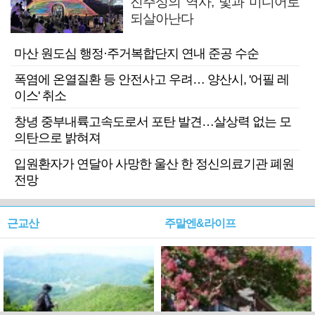
진주성의 역사, 빛과 미디어로
되살아난다
마산 원도심 행정·주거복합단지 연내 준공 수순
폭염에 온열질환 등 안전사고 우려… 양산시, '어필 레
이스' 취소
창녕 중부내륙고속도로서 포탄 발견…살상력 없는 모
의탄으로 밝혀져
입원환자가 연달아 사망한 울산 한 정신의료기관 폐원
전망
근교산
주말엔&라이프