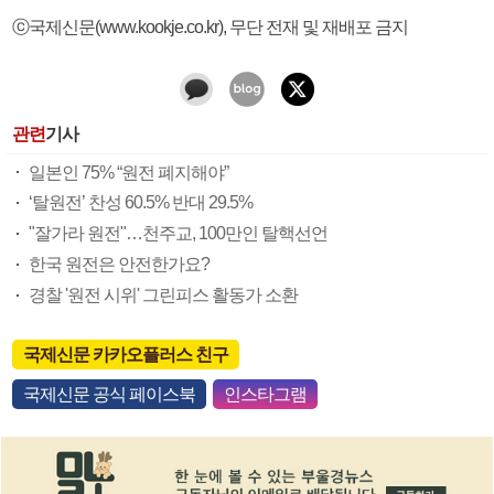
ⓒ국제신문(www.kookje.co.kr), 무단 전재 및 재배포 금지
관련
기사
일본인 75% “원전 폐지해야”
‘탈원전’ 찬성 60.5% 반대 29.5%
"잘가라 원전"…천주교, 100만인 탈핵선언
한국 원전은 안전한가요?
경찰 '원전 시위' 그린피스 활동가 소환
국제신문 카카오플러스 친구
국제신문 공식 페이스북
인스타그램