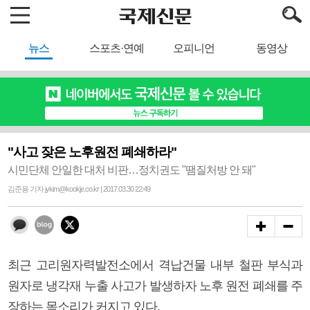
뉴스
스포츠·연예
오피니언
동영상
"사고 잦은 노후원전 폐쇄하라"
시민단체 안일한 대처 비판…정치권도 "땜질처방 안 돼"
김준용 기자 jykim@kookje.co.kr | 2017.03.30 22:49
최근 고리원자력발전소에서 격납건물 내부 철판 부식과
원자로 냉각재 누출 사고가 발생하자 노후 원전 폐쇄를 주
장하는 목소리가 커지고 있다.