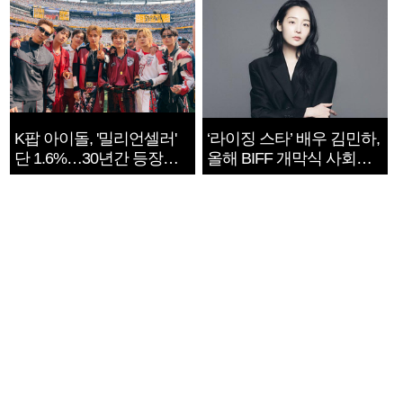
K팝 아이돌, '밀리언셀러'
‘라이징 스타’ 배우 김민하,
단 1.6%…30년간 등장
올해 BIFF 개막식 사회자
1182개팀 전수조사
확정