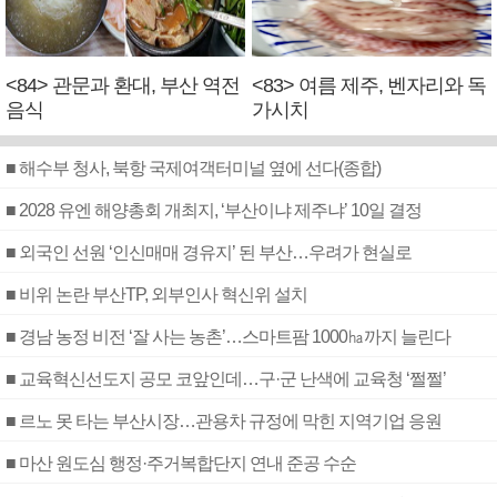
<84> 관문과 환대, 부산 역전
<83> 여름 제주, 벤자리와 독
음식
가시치
■ 해수부 청사, 북항 국제여객터미널 옆에 선다(종합)
■ 2028 유엔 해양총회 개최지, ‘부산이냐 제주냐’ 10일 결정
■ 외국인 선원 ‘인신매매 경유지’ 된 부산…우려가 현실로
■ 비위 논란 부산TP, 외부인사 혁신위 설치
■ 경남 농정 비전 ‘잘 사는 농촌’…스마트팜 1000㏊까지 늘린다
■ 교육혁신선도지 공모 코앞인데…구·군 난색에 교육청 ‘쩔쩔’
■ 르노 못 타는 부산시장…관용차 규정에 막힌 지역기업 응원
■ 마산 원도심 행정·주거복합단지 연내 준공 수순