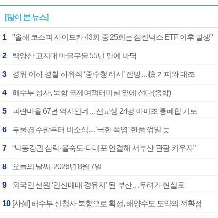
[많이 본 뉴스]
1
"올해 코스피 사이드카 43회 중 25회는 삼전닉스 ETF 이후 발생"
2
백양산 고지대 마을우물 55년 만에 바닥
3
경위 이하 경찰 하위직 ‘중수청 러시’ 전망…檢 기피와 대조
4
해수부 청사, 북항 국제여객터미널 옆에 선다(종합)
5
피란마을 67년 역사인데…전교생 24명 아미초 통폐합 기로
6
부울경 주말부터 비소식…‘극한 폭염’ 한풀 꺾일 듯
7
“낙동강권 삼락·을숙도·다대포 연결해 서부산 관광 키우자”
8
오늘의 날씨- 2026년 8월 7일
9
외국인 선원 ‘인신매매 경유지’ 된 부산…우려가 현실로
10
[사설] 해수부 신청사 북항으로 확정, 해양수도 도약의 전환점