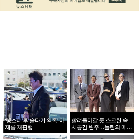
‘뺑소니 후 술타기 의혹’ 이
빨려들어갈 듯 스크린 속
재룡 재판행
시공간 변주…놀란의 메시
지는 ‘전쟁 속죄’