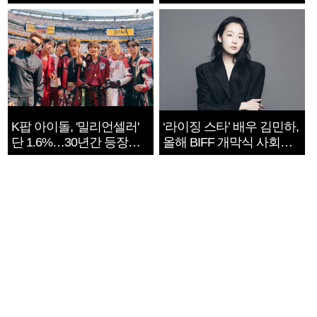
지는 ‘전쟁 속죄’
K팝 아이돌, '밀리언셀러'
‘라이징 스타’ 배우 김민하,
단 1.6%…30년간 등장
올해 BIFF 개막식 사회자
1182개팀 전수조사
확정