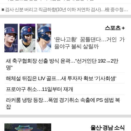
■ 검사 신분 버리고 직급하향(10년 이하 저연차 검사)…檢 중수청행 기피
스포츠 +
‘윤나고황’ 꿈틀댄다…거인 가
을야구 불씨 살릴까
새 축구협회장 선출 방식 윤곽…“선거인단 192→2만
명”
해체설 뒤집은 LIV 골프…새 투자자 확보 ‘기사회생’
프로야구 취소…11일부터 재개
라커룸 냉탕 등장…폭염 경기취소 속출에 PS 셈법 복
잡
울산·경남 소식