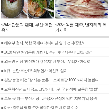
<84> 관문과 환대, 부산 역전
<83> 여름 제주, 벤자리와 독
음식
가시치
■ 해수부 청사, 북항 국제여객터미널 옆에 선다(종합)
■ 2028 유엔 해양총회 개최지, ‘부산이냐 제주냐’ 10일 결정
■ 외국인 선원 ‘인신매매 경유지’ 된 부산…우려가 현실로
■ 비위 논란 부산TP, 외부인사 혁신위 설치
■ 경남 농정 비전 ‘잘 사는 농촌’…스마트팜 1000㏊까지 늘린다
■ 교육혁신선도지 공모 코앞인데…구·군 난색에 교육청 ‘쩔쩔’
■ 르노 못 타는 부산시장…관용차 규정에 막힌 지역기업 응원
■ 마산 원도심 행정·주거복합단지 연내 준공 수순