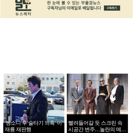
‘뺑소니 후 술타기 의혹’ 이
빨려들어갈 듯 스크린 속
재룡 재판행
시공간 변주…놀란의 메시