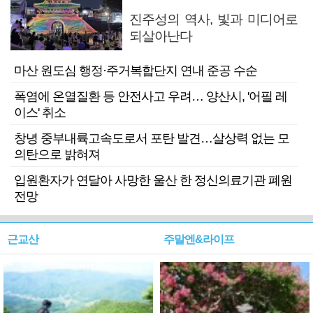
진주성의 역사, 빛과 미디어로
되살아난다
마산 원도심 행정·주거복합단지 연내 준공 수순
폭염에 온열질환 등 안전사고 우려… 양산시, '어필 레
이스' 취소
창녕 중부내륙고속도로서 포탄 발견…살상력 없는 모
의탄으로 밝혀져
입원환자가 연달아 사망한 울산 한 정신의료기관 폐원
전망
근교산
주말엔&라이프