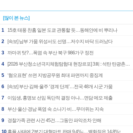
[많이 본 뉴스]
1
15호 태풍 찬홈 일본 도쿄 관통할 듯…동해안에 비 뿌리나
2
[속보] 남부 가뭄 위성서도 선명…저수지 바닥 드러났다
3
까마귀 탓?…폭염 속 부산 북구 986가구 정전
4
[2026 부산청소년극지체험탐험대 현장르포] 3회 : 석탄 탄광촌에서 북극 연구의 중심지로
5
‘혐오표현’ 쓰면 지방공무원 최대 파면까지 중징계
6
[속보] 부산·김해·울주 ‘경계 단계’…전국 48개 시군 가뭄
7
이임생, 홍명보 선임 독단적 결정 아냐…면담 메모 제출
8
부산·울산·경남 폭염 속 소나기·비…무더위는 지속
9
경찰가족 관련 사건 45건…그동안 파악조차 안해
10
홈플 사태에 2분기 대형마트 판매 9.4%↓…백화점은 14.8%↑