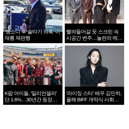
‘뺑소니 후 술타기 의혹’ 이
빨려들어갈 듯 스크린 속
재룡 재판행
시공간 변주…놀란의 메시
지는 ‘전쟁 속죄’
K팝 아이돌, '밀리언셀러'
‘라이징 스타’ 배우 김민하,
단 1.6%…30년간 등장
올해 BIFF 개막식 사회자
1182개팀 전수조사
확정