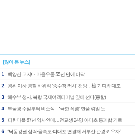
[많이 본 뉴스]
1
백양산 고지대 마을우물 55년 만에 바닥
2
경위 이하 경찰 하위직 ‘중수청 러시’ 전망…檢 기피와 대조
3
해수부 청사, 북항 국제여객터미널 옆에 선다(종합)
4
부울경 주말부터 비소식…‘극한 폭염’ 한풀 꺾일 듯
5
피란마을 67년 역사인데…전교생 24명 아미초 통폐합 기로
6
“낙동강권 삼락·을숙도·다대포 연결해 서부산 관광 키우자”