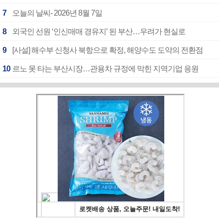
7
오늘의 날씨- 2026년 8월 7일
8
외국인 선원 ‘인신매매 경유지’ 된 부산…우려가 현실로
9
[사설] 해수부 신청사 북항으로 확정, 해양수도 도약의 전환점
10
르노 못 타는 부산시장…관용차 규정에 막힌 지역기업 응원