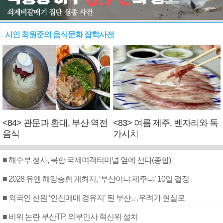
시인 최원준의 음식문화 잡학사전
<84> 관문과 환대, 부산 역전
<83> 여름 제주, 벤자리와 독
음식
가시치
■ 해수부 청사, 북항 국제여객터미널 옆에 선다(종합)
■ 2028 유엔 해양총회 개최지, ‘부산이냐 제주냐’ 10일 결정
■ 외국인 선원 ‘인신매매 경유지’ 된 부산…우려가 현실로
■ 비위 논란 부산TP, 외부인사 혁신위 설치