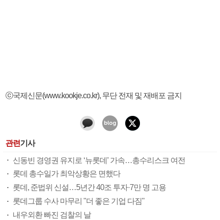
ⓒ국제신문(www.kookje.co.kr), 무단 전재 및 재배포 금지
관련
기사
신동빈 경영권 유지로 ‘뉴롯데’ 가속…총수리스크 여전
롯데 총수일가 최악상황은 면했다
롯데, 준법위 신설…5년간 40조 투자·7만 명 고용
롯데그룹 수사 마무리 "더 좋은 기업 다짐"
내우외환 빠진 검찰의 날