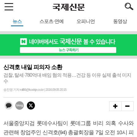
뉴스
스포츠·연예
오피니언
동영상
신격호 내일 피의자 소환
검찰, 탈세·780억대 배임 혐의 적용…건강 등 이유 실제 출석 미지
수
송진영 기자 roll66@kookje.co.kr | 2016.09.05 20:15
서울중앙지검 롯데수사팀이 롯데그룹 비리 의혹 수사와
관련해 창업주인 신격호(94) 총괄회장을 7일 오전 10시 피