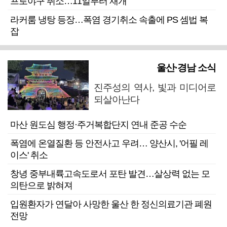
프로야구 취소…11일부터 재개
라커룸 냉탕 등장…폭염 경기취소 속출에 PS 셈법 복
잡
울산·경남 소식
진주성의 역사, 빛과 미디어로
되살아난다
마산 원도심 행정·주거복합단지 연내 준공 수순
폭염에 온열질환 등 안전사고 우려… 양산시, '어필 레
이스' 취소
창녕 중부내륙고속도로서 포탄 발견…살상력 없는 모
의탄으로 밝혀져
입원환자가 연달아 사망한 울산 한 정신의료기관 폐원
전망