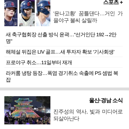
스포츠 +
‘윤나고황’ 꿈틀댄다…거인 가
을야구 불씨 살릴까
새 축구협회장 선출 방식 윤곽…“선거인단 192→2만
명”
해체설 뒤집은 LIV 골프…새 투자자 확보 ‘기사회생’
프로야구 취소…11일부터 재개
라커룸 냉탕 등장…폭염 경기취소 속출에 PS 셈법 복
잡
울산·경남 소식
진주성의 역사, 빛과 미디어로
되살아난다