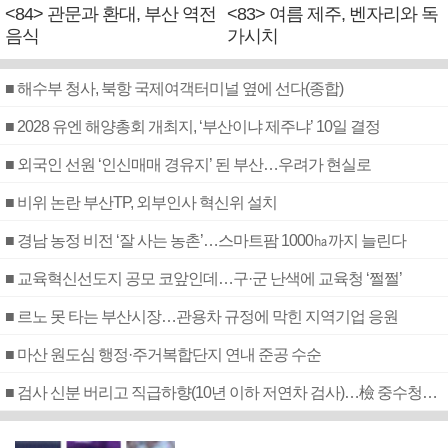
<84> 관문과 환대, 부산 역전
<83> 여름 제주, 벤자리와 독
음식
가시치
■ 해수부 청사, 북항 국제여객터미널 옆에 선다(종합)
■ 2028 유엔 해양총회 개최지, ‘부산이냐 제주냐’ 10일 결정
■ 외국인 선원 ‘인신매매 경유지’ 된 부산…우려가 현실로
■ 비위 논란 부산TP, 외부인사 혁신위 설치
■ 경남 농정 비전 ‘잘 사는 농촌’…스마트팜 1000㏊까지 늘린다
■ 교육혁신선도지 공모 코앞인데…구·군 난색에 교육청 ‘쩔쩔’
■ 르노 못 타는 부산시장…관용차 규정에 막힌 지역기업 응원
■ 마산 원도심 행정·주거복합단지 연내 준공 수순
■ 검사 신분 버리고 직급하향(10년 이하 저연차 검사)…檢 중수청행 기피