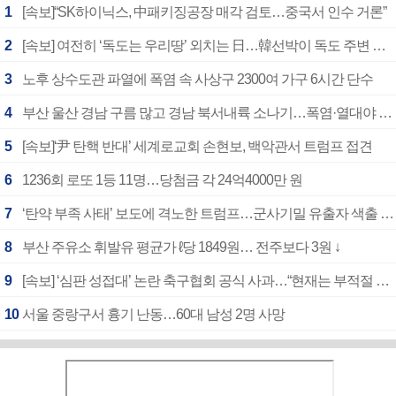
1
[속보]“SK하이닉스, 中패키징공장 매각 검토…중국서 인수 거론”
2
[속보] 여전히 ‘독도는 우리땅’ 외치는 日…韓선박이 독도 주변 해양조사 활동하자 반발
3
노후 상수도관 파열에 폭염 속 사상구 2300여 가구 6시간 단수
4
부산 울산 경남 구름 많고 경남 북서내륙 소나기…폭염·열대야 계속
5
[속보]‘尹 탄핵 반대’ 세계로교회 손현보, 백악관서 트럼프 접견
6
1236회 로또 1등 11명…당첨금 각 24억4000만 원
7
‘탄약 부족 사태’ 보도에 격노한 트럼프…군사기밀 유출자 색출 지시
8
부산 주유소 휘발유 평균가 ℓ당 1849원… 전주보다 3원 ↓
9
[속보] ‘심판 성접대’ 논란 축구협회 공식 사과…“현재는 부적절 행위 없어”
10
서울 중랑구서 흉기 난동…60대 남성 2명 사망