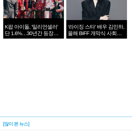
K팝 아이돌, '밀리언셀러'
‘라이징 스타’ 배우 김민하,
단 1.6%…30년간 등장
올해 BIFF 개막식 사회자
1182개팀 전수조사
확정
[많이 본 뉴스]