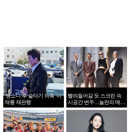
‘뺑소니 후 술타기 의혹’ 이
빨려들어갈 듯 스크린 속
재룡 재판행
시공간 변주…놀란의 메시
지는 ‘전쟁 속죄’