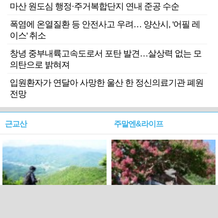
마산 원도심 행정·주거복합단지 연내 준공 수순
폭염에 온열질환 등 안전사고 우려… 양산시, '어필 레
이스' 취소
창녕 중부내륙고속도로서 포탄 발견…살상력 없는 모
의탄으로 밝혀져
입원환자가 연달아 사망한 울산 한 정신의료기관 폐원
전망
근교산
주말엔&라이프
근교산&그너머…상주·문경
폭염보다 더 뜨거워라…100