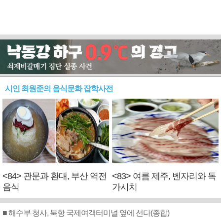
시인 최원준의 음식문화 잡학사전
<84> 관문과 환대, 부산 역전
<83> 여름 제주, 벤자리와 독
음식
가시치
■ 해수부 청사, 북항 국제여객터미널 옆에 선다(종합)