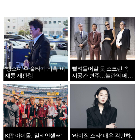
‘뺑소니 후 술타기 의혹’ 이
빨려들어갈 듯 스크린 속
재룡 재판행
시공간 변주…놀란의 메시
지는 ‘전쟁 속죄’
K팝 아이돌, '밀리언셀러'
‘라이징 스타’ 배우 김민하,