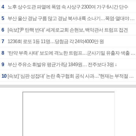
4
노후 상수도관 파열에 폭염 속 사상구 2300여 가구 6시간 단수
5
부산 울산 경남 구름 많고 경남 북서내륙 소나기…폭염·열대야 계속
6
[속보]‘尹 탄핵 반대’ 세계로교회 손현보, 백악관서 트럼프 접견
7
1236회 로또 1등 11명…당첨금 각 24억4000만 원
8
‘탄약 부족 사태’ 보도에 격노한 트럼프…군사기밀 유출자 색출 지시
9
부산 주유소 휘발유 평균가 ℓ당 1849원… 전주보다 3원 ↓
10
[속보] ‘심판 성접대’ 논란 축구협회 공식 사과…“현재는 부적절 행위 없어”