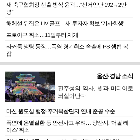
새 축구협회장 선출 방식 윤곽…“선거인단 192→2만
명”
해체설 뒤집은 LIV 골프…새 투자자 확보 ‘기사회생’
프로야구 취소…11일부터 재개
라커룸 냉탕 등장…폭염 경기취소 속출에 PS 셈법 복
잡
울산·경남 소식
진주성의 역사, 빛과 미디어로
되살아난다
마산 원도심 행정·주거복합단지 연내 준공 수순
폭염에 온열질환 등 안전사고 우려… 양산시, '어필 레
이스' 취소