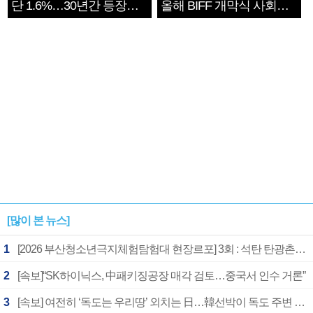
단 1.6%…30년간 등장
올해 BIFF 개막식 사회자
1182개팀 전수조사
확정
[많이 본 뉴스]
1
[2026 부산청소년극지체험탐험대 현장르포] 3회 : 석탄 탄광촌에서 북극 연구의 중심지로
2
[속보]“SK하이닉스, 中패키징공장 매각 검토…중국서 인수 거론”
3
[속보] 여전히 ‘독도는 우리땅’ 외치는 日…韓선박이 독도 주변 해양조사 활동하자 반발