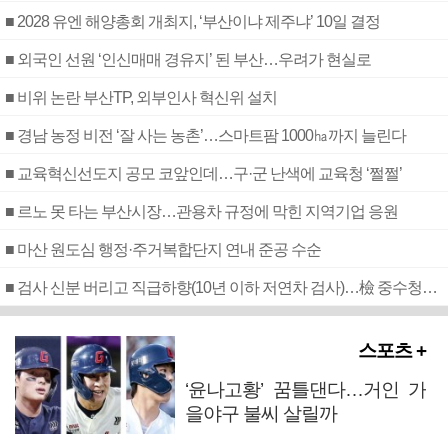
■ 2028 유엔 해양총회 개최지, ‘부산이냐 제주냐’ 10일 결정
■ 외국인 선원 ‘인신매매 경유지’ 된 부산…우려가 현실로
■ 비위 논란 부산TP, 외부인사 혁신위 설치
■ 경남 농정 비전 ‘잘 사는 농촌’…스마트팜 1000㏊까지 늘린다
■ 교육혁신선도지 공모 코앞인데…구·군 난색에 교육청 ‘쩔쩔’
■ 르노 못 타는 부산시장…관용차 규정에 막힌 지역기업 응원
■ 마산 원도심 행정·주거복합단지 연내 준공 수순
■ 검사 신분 버리고 직급하향(10년 이하 저연차 검사)…檢 중수청행 기피
스포츠 +
‘윤나고황’ 꿈틀댄다…거인 가
을야구 불씨 살릴까