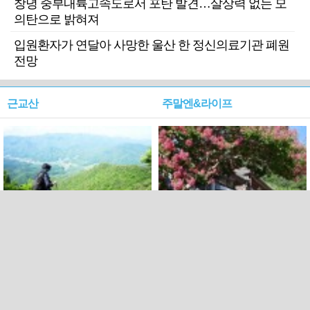
창녕 중부내륙고속도로서 포탄 발견…살상력 없는 모
의탄으로 밝혀져
입원환자가 연달아 사망한 울산 한 정신의료기관 폐원
전망
근교산
주말엔&라이프
근교산&그너머…상주·문경
폭염보다 더 뜨거워라…100
청화산~시루봉
일을 붉게 불태울 ‘선비정신’
피었네
PC버전
엑스
페이스북