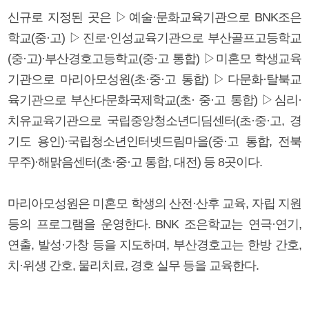
신규로 지정된 곳은 ▷예술·문화교육기관으로 BNK조은
학교(중·고) ▷진로·인성교육기관으로 부산골프고등학교
(중·고)·부산경호고등학교(중·고 통합) ▷미혼모 학생교육
기관으로 마리아모성원(초·중·고 통합) ▷다문화·탈북교
육기관으로 부산다문화국제학교(초· 중·고 통합) ▷심리·
치유교육기관으로 국립중앙청소년디딤센터(초·중·고, 경
기도 용인)·국립청소년인터넷드림마을(중·고 통합, 전북
무주)·해맑음센터(초·중·고 통합, 대전) 등 8곳이다.
마리아모성원은 미혼모 학생의 산전·산후 교육, 자립 지원
등의 프로그램을 운영한다. BNK 조은학교는 연극·연기,
연출, 발성·가창 등을 지도하며, 부산경호고는 한방 간호,
치·위생 간호, 물리치료, 경호 실무 등을 교육한다.