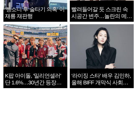
‘뺑소니 후 술타기 의혹’ 이
빨려들어갈 듯 스크린 속
재룡 재판행
시공간 변주…놀란의 메시
지는 ‘전쟁 속죄’
K팝 아이돌, '밀리언셀러'
‘라이징 스타’ 배우 김민하,
단 1.6%…30년간 등장
올해 BIFF 개막식 사회자
1182개팀 전수조사
확정