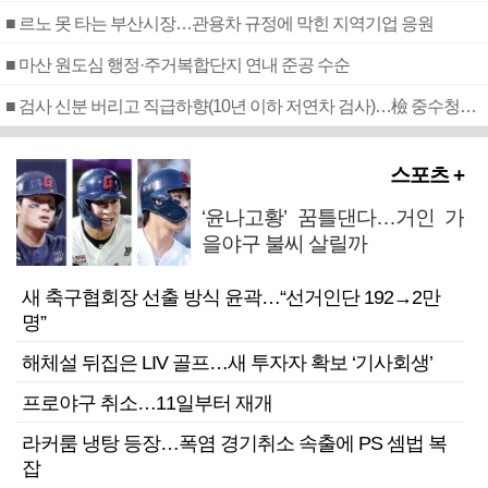
■ 르노 못 타는 부산시장…관용차 규정에 막힌 지역기업 응원
■ 마산 원도심 행정·주거복합단지 연내 준공 수순
■ 검사 신분 버리고 직급하향(10년 이하 저연차 검사)…檢 중수청행 기피
스포츠 +
‘윤나고황’ 꿈틀댄다…거인 가
을야구 불씨 살릴까
새 축구협회장 선출 방식 윤곽…“선거인단 192→2만
명”
해체설 뒤집은 LIV 골프…새 투자자 확보 ‘기사회생’
프로야구 취소…11일부터 재개
라커룸 냉탕 등장…폭염 경기취소 속출에 PS 셈법 복
잡