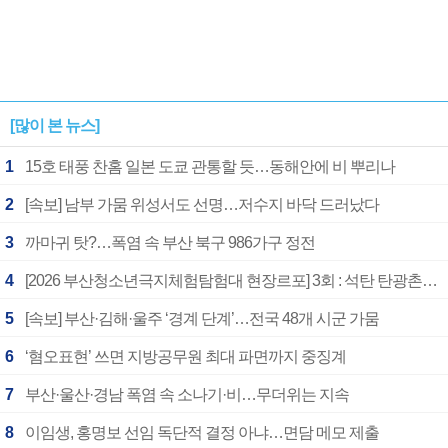
[많이 본 뉴스]
1
15호 태풍 찬홈 일본 도쿄 관통할 듯…동해안에 비 뿌리나
2
[속보] 남부 가뭄 위성서도 선명…저수지 바닥 드러났다
3
까마귀 탓?…폭염 속 부산 북구 986가구 정전
4
[2026 부산청소년극지체험탐험대 현장르포] 3회 : 석탄 탄광촌에서 북극 연구의 중심지로
5
[속보] 부산·김해·울주 ‘경계 단계’…전국 48개 시군 가뭄
6
‘혐오표현’ 쓰면 지방공무원 최대 파면까지 중징계
7
부산·울산·경남 폭염 속 소나기·비…무더위는 지속
8
이임생, 홍명보 선임 독단적 결정 아냐…면담 메모 제출