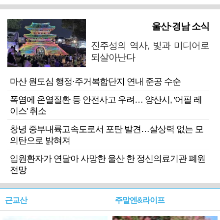
울산·경남 소식
진주성의 역사, 빛과 미디어로
되살아난다
마산 원도심 행정·주거복합단지 연내 준공 수순
폭염에 온열질환 등 안전사고 우려… 양산시, '어필 레
이스' 취소
창녕 중부내륙고속도로서 포탄 발견…살상력 없는 모
의탄으로 밝혀져
입원환자가 연달아 사망한 울산 한 정신의료기관 폐원
전망
근교산
주말엔&라이프