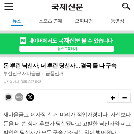
뉴스
스포츠·연예
오피니언
동영상
돈 뿌린 낙선자, 더 뿌린 당선자…결국 둘 다 구속
부산진구 새마을금고 금품선거
송진영 기자 | 2015.12.17 19:38
새마을금고 이사장 선거 비리가 점입가경이다. 자신보다
돈을 더 쓴 상대 후보가 당선됐다고 고발한 낙선자와 피고
발인인 당선자가 모두 구속기소되는 일이 벌어졌다.