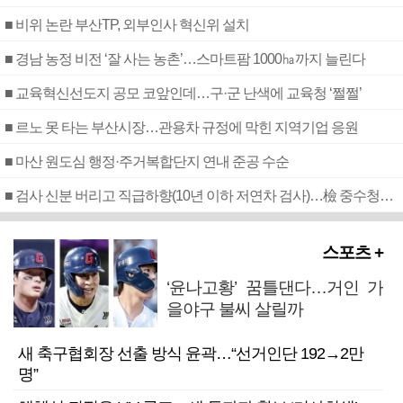
■ 비위 논란 부산TP, 외부인사 혁신위 설치
■ 경남 농정 비전 ‘잘 사는 농촌’…스마트팜 1000㏊까지 늘린다
■ 교육혁신선도지 공모 코앞인데…구·군 난색에 교육청 ‘쩔쩔’
■ 르노 못 타는 부산시장…관용차 규정에 막힌 지역기업 응원
■ 마산 원도심 행정·주거복합단지 연내 준공 수순
■ 검사 신분 버리고 직급하향(10년 이하 저연차 검사)…檢 중수청행 기피
스포츠 +
‘윤나고황’ 꿈틀댄다…거인 가
을야구 불씨 살릴까
새 축구협회장 선출 방식 윤곽…“선거인단 192→2만
명”