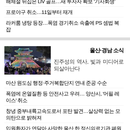
해체설 뒤집은 LIV 골프…새 투자자 확보 ‘기사회생’
프로야구 취소…11일부터 재개
라커룸 냉탕 등장…폭염 경기취소 속출에 PS 셈법 복
잡
울산·경남 소식
진주성의 역사, 빛과 미디어로
되살아난다
마산 원도심 행정·주거복합단지 연내 준공 수순
폭염에 온열질환 등 안전사고 우려… 양산시, '어필 레
이스' 취소
창녕 중부내륙고속도로서 포탄 발견…살상력 없는 모
의탄으로 밝혀져
입원환자가 연달아 사망한 울산 한 정신의료기관 폐원