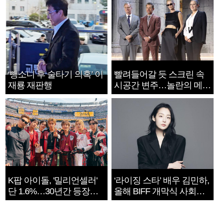
‘뺑소니 후 술타기 의혹’ 이
빨려들어갈 듯 스크린 속
재룡 재판행
시공간 변주…놀란의 메시
지는 ‘전쟁 속죄’
K팝 아이돌, '밀리언셀러'
‘라이징 스타’ 배우 김민하,
단 1.6%…30년간 등장
올해 BIFF 개막식 사회자
1182개팀 전수조사
확정