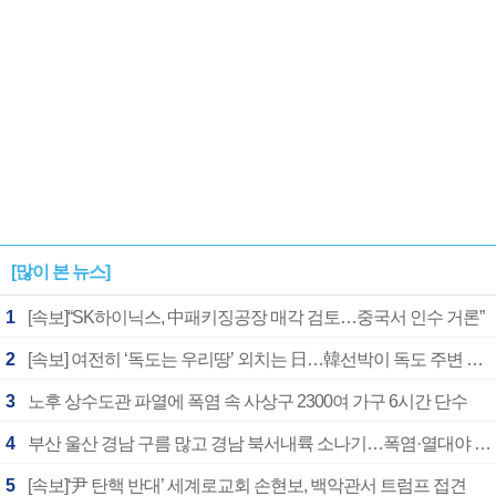
[많이 본 뉴스]
1
[속보]“SK하이닉스, 中패키징공장 매각 검토…중국서 인수 거론”
2
[속보] 여전히 ‘독도는 우리땅’ 외치는 日…韓선박이 독도 주변 해양조사 활동하자 반발
3
노후 상수도관 파열에 폭염 속 사상구 2300여 가구 6시간 단수
4
부산 울산 경남 구름 많고 경남 북서내륙 소나기…폭염·열대야 계속
5
[속보]‘尹 탄핵 반대’ 세계로교회 손현보, 백악관서 트럼프 접견