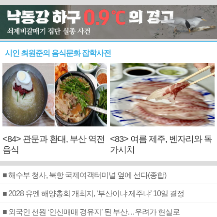
시인 최원준의 음식문화 잡학사전
<84> 관문과 환대, 부산 역전
<83> 여름 제주, 벤자리와 독
음식
가시치
■ 해수부 청사, 북항 국제여객터미널 옆에 선다(종합)
■ 2028 유엔 해양총회 개최지, ‘부산이냐 제주냐’ 10일 결정
■ 외국인 선원 ‘인신매매 경유지’ 된 부산…우려가 현실로