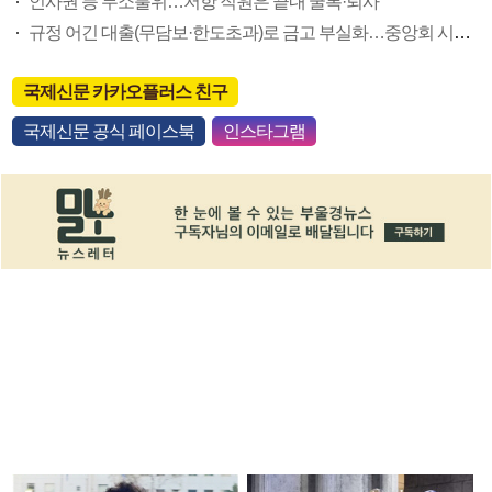
인사권 등 무소불위…저항 직원은 끝내 굴복·퇴사
규정 어긴 대출(무담보·한도초과)로 금고 부실화…중앙회 시정 요구도 무시
국제신문 카카오플러스 친구
국제신문 공식 페이스북
인스타그램