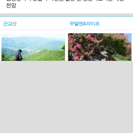
전망
근교산
주말엔&라이프
근교산&그너머…상주·문경
폭염보다 더 뜨거워라…100
청화산~시루봉
일을 붉게 불태울 ‘선비정신’
피었네
PC버전
엑스
페이스북
Copyright ⓒ 2015 All rights reserved by 국제신문