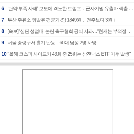
6
‘탄약 부족 사태’ 보도에 격노한 트럼프…군사기밀 유출자 색출 지시
7
부산 주유소 휘발유 평균가 ℓ당 1849원… 전주보다 3원 ↓
8
[속보] ‘심판 성접대’ 논란 축구협회 공식 사과…“현재는 부적절 행위 없어”
9
서울 중랑구서 흉기 난동…60대 남성 2명 사망
10
"올해 코스피 사이드카 43회 중 25회는 삼전닉스 ETF 이후 발생"