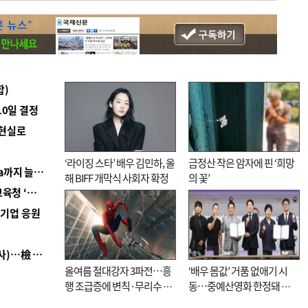
합)
10일 결정
 현실로
‘라이징 스타’ 배우 김민하, 올
금정산 작은 암자에 핀 ‘희망
■ 경남 농정 비전 ‘잘 사는 농촌’…스마트팜 1000㏊까지 늘린다
해 BIFF 개막식 사회자 확정
의 꽃’
■ 교육혁신선도지 공모 코앞인데…구·군 난색에 교육청 ‘쩔쩔’
역기업 응원
■ 검사 신분 버리고 직급하향(10년 이하 저연차 검사)…檢 중수청행 기피
올여름 절대강자 3파전…흥
‘배우 몸값’ 거품 없애기 시
행 조급증에 변칙·무리수 마
동…중예산영화 한정돼 실
케팅도
효성 의문도