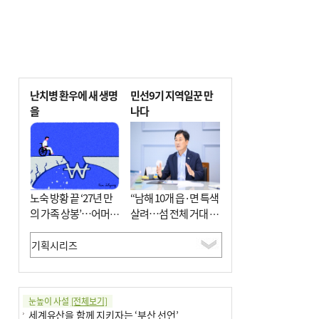
난치병 환우에 새 생명
민선9기 지역일꾼 만
을
나다
노숙 방황 끝 ‘27년 만
“남해 10개 읍·면 특색
의 가족 상봉’…어머니
살려…섬 전체 거대 정
와 행복 꿈꿔
원으로 조성”
눈높이 사설
[전체보기]
세계유산을 함께 지키자는 ‘부산 선언’