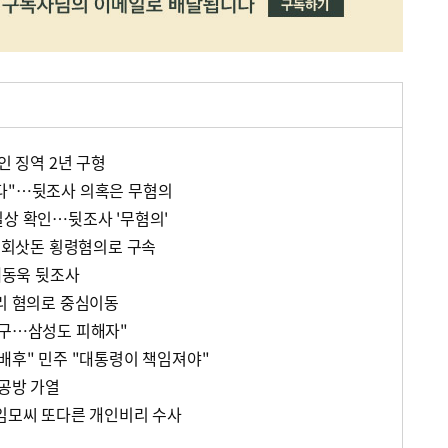
인 징역 2년 구형
다"…뒷조사 의혹은 무혐의
실상 확인…뒷조사 '무혐의'
, 회삿돈 횡령혐의로 구속
 채동욱 뒷조사
비리 혐의로 중심이동
송구…삼성도 피해자"
 배후" 민주 "대통령이 책임져야"
 공방 가열
 임모씨 또다른 개인비리 수사