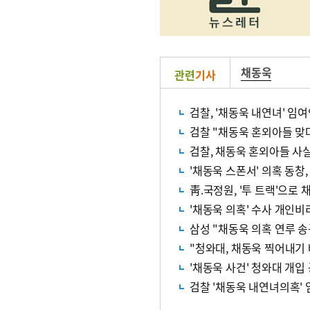
채동욱
관련
기사
검찰, '채동욱 내연녀' 임여
검찰 "채동욱 혼외아들 맞
검찰, 채동욱 혼외아들 사
'채동욱 스폰서' 의혹 동창
靑.국정원, '투 트랙'으로
'채동욱 의혹' 수사 개인
삼성 "채동욱 의혹 연루 
"청와대, 채동욱 찍어내기
'채동욱 사건' 청와대 개입
검찰 '채동욱 내연녀의혹'