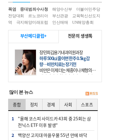
폭염
중대범죄수사청
해양수산부
더불어민주당
전당대회
르노코리아
부산관광
교육혁신선도지
역
극지해양미래포럼
인신매매
UN해양총회
부산메디클럽+
전문의 생생톡
장민희김용기내과의원과장
하루 500㎉ 줄이면 한주 0.5㎏ 감
량…비만치료는 장기전
비만은 이제 더는 체중이나 체형의 문
제가 아니다. 하나의 질병으로 인지
하고 치료와 관리를 해야 한다. 세계
보건기구(WHO)는 이미 1994년 비만
많이 본 뉴스
을 인류의 중요한
종합
정치
경제
사회
스포츠
1
"올해 코스피 사이드카 43회 중 25회는 삼
전닉스 ETF 이후 발생"
2
백양산 고지대 마을우물 55년 만에 바닥