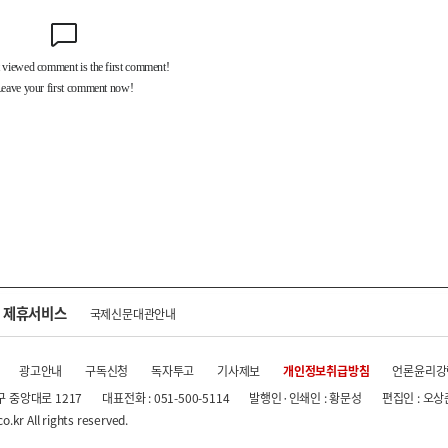
제휴서비스
국제신문대관안내
광고안내
구독신청
독자투고
기사제보
개인정보취급방침
언론윤리강
구 중앙대로 1217
대표전화 : 051-500-5114
발행인·인쇄인 : 황문성
편집인 : 오상
.kr All rights reserved.