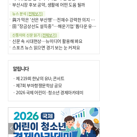
부산시장 후보 공약, 생활에 어떤 도움 될까
뉴스 분석
[전체보기]
與가 막은 ‘산은 부산행’…전재수 강력한 의지 표명 없인 공염불
田 “장금상선도 설득중”…해운기업 ‘톱다운 유치전’ 가속
신통이의 신문 읽기
[전체보기]
신문 속 시대현상…뉴미디어 활용해 봐요
스포츠 뉴스 읽으면 경기 보는 눈 커져요
어떻게 생각하십니까
[전체보기]
구·군 승진 축하화분 관행 없애자니 소상공인 울상
알립니다
3년째 병상에 있는 구의원…의정활동 못해도 월급 그대로
팩트체크
· 제 219회 한낮의 유U; 콘서트
[전체보기]
금정산 반려견 데리고 갈 수 있나…알아보니 ‘국립공원은 출입 불가’
· 제7회 부마항쟁문학상 공모
서울 도림천도 공업용수 활용한다는 사례, 정수 없이 한강물 공급…수질만 공업용수
· 2026 국제 어린이·청소년 경제아카데미
포토에세이
[전체보기]
연꽃 위 개개비
의령 한우산 털중나리
한 손 뉴스
[전체보기]
시민이 개발한 폭염 대응 앱 ‘그늘로’ 길안내 지도 등 인기
골목 맛집 발굴 고메 셀렉션…부산시, 페스티벌 시월 연계