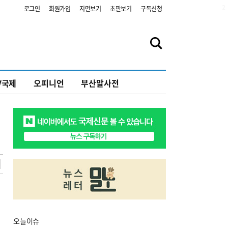
2
로그인
회원가입
지면보기
초판보기
구독신청
V국제
오피니언
부산말사전
오늘
이슈