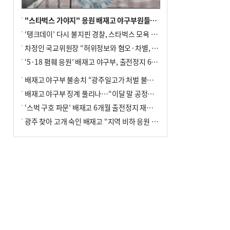
"스타벅스 가야지" 응원 배재고 야구부원들, 학교서 징계 처분
‘탱크데이’ 다시 불지핀 경찰, 스타벅스 모욕 혐의 압수수색
차정인 국교위원장 “허위정보와 혐오·차별, 학교 교실까지 유입"
‘5·18 폄훼 응원’ 배재고 야구부, 출전정지 6개월→1개월 감경
배재고 야구부 불송치 “광주일고가 처벌 불원 의사 표해”
배재고 야구부 징계 풀리나…“이달 말 공정위서 재심의”
‘스벅 구호 파문’ 배재고 6개월 출전정지 재심 신청키로
광주 찾아 고개 숙인 배재고 “지역 비하 응원 잘못”(종합)