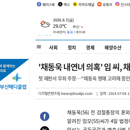
페이스북
엑스
카카오채널
유튜브
인스
사회
정치
경제
해양수산
'채동욱 내연녀 의혹' 임 씨, 
첫 재판서 무죄 주장…"채동욱 명예 고려해 증인
디지털콘텐츠팀 inews@kookje.co.kr
| 입력 : 2014-07-04 1
채동욱(56) 전 검찰총장의 혼
알려진 임모(55)씨가 4일 법정
임씨는 공동공갈과 변호사법 