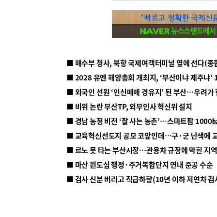
■ 해수부 청사, 북항 국제여객터미널 옆에 선다(종
■ 2028 유엔 해양총회 개최지, ‘부산이냐 제주냐’ 
■ 외국인 선원 ‘인신매매 경유지’ 된 부산…우려가
■ 비위 논란 부산TP, 외부인사 혁신위 설치
■ 르노 못 타는 부산시장…관용차 규정에 막힌 지
■ 마산 원도심 행정·주거복합단지 연내 준공 수순