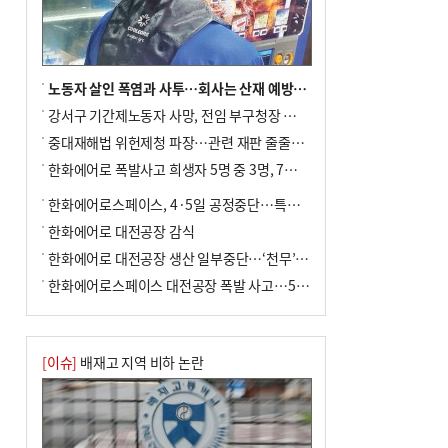
노동자 살인 폭염과 사투…회사는 산재 예방·전기료 절감 전력
강서구 기간제노동자 사망, 전임 부구청장 檢 송치
중대재해법 위헌제청 파장…관련 재판 줄줄이 브레이크
한화에어로 폭발사고 희생자 5명 중 3명, 7일 영면
한화에어로스페이스, 4·5일 공정중단…특별 안전점검
한화에어로 대전공장 감식
한화에어로 대전공장 생산 일부중단…‘천무’ 수출 비상
한화에어로스페이스 대전공장 폭발 사고…5명 사망·2명 부상(종합)
[이슈]
배재고 지역 비하 논란