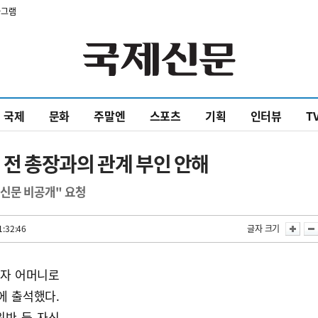
타그램
국제
문화
주말엔
스포츠
기획
인터뷰
T
채 전 총장과의 관계 부인 안해
신문 비공개" 요청
1:32:46
글자 크기
외자 어머니로
에 출석했다.
위반 등 자신