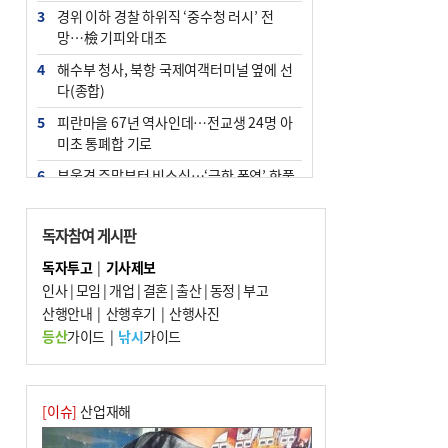
3
경위 이하 경찰 하위직 ‘중수청 러시’ 전
망…檢 기피와 대조
4
해수부 청사, 북항 국제여객터미널 옆에 선
다(종합)
5
피란마을 67년 역사인데…전교생 24명 아
미초 통폐합 기로
6
부울경 주말부터 비소식…‘극한 폭염’ 한풀
꺾일 듯
7
“낙동강권 삼락·을숙도·다대포 연결해 서
독자참여 게시판
부산 관광 키우자”
독자투고
|
기사제보
8
오늘의 날씨- 2026년 8월 7일
인사
|
모임
|
개업
|
결혼
|
출산
|
동정
|
부고
9
산행안내
외국인 선원 ‘인신매매 경유지’ 된 부산…
|
산행후기
|
산행사진
우려가 현실로
등산
가이드
|
낚시
가이드
10
[사설] 해수부 신청사 북항으로 확정, 해양
수도 도약의 전환점
[이슈]
산업재해