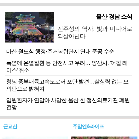
울산·경남 소식
진주성의 역사, 빛과 미디어로
되살아난다
마산 원도심 행정·주거복합단지 연내 준공 수순
폭염에 온열질환 등 안전사고 우려… 양산시, '어필 레
이스' 취소
창녕 중부내륙고속도로서 포탄 발견…살상력 없는 모
의탄으로 밝혀져
입원환자가 연달아 사망한 울산 한 정신의료기관 폐원
전망
근교산
주말엔&라이프