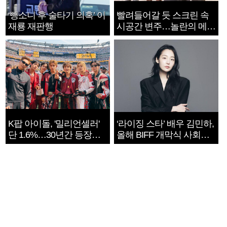
‘뺑소니 후 술타기 의혹’ 이
빨려들어갈 듯 스크린 속
재룡 재판행
시공간 변주…놀란의 메시
지는 ‘전쟁 속죄’
K팝 아이돌, '밀리언셀러'
‘라이징 스타’ 배우 김민하,
단 1.6%…30년간 등장
올해 BIFF 개막식 사회자
1182개팀 전수조사
확정