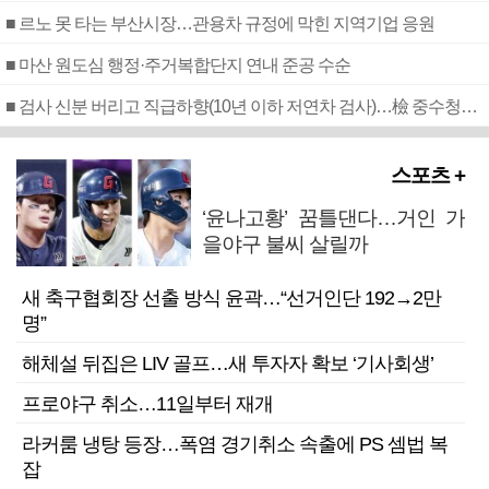
■ 르노 못 타는 부산시장…관용차 규정에 막힌 지역기업 응원
■ 마산 원도심 행정·주거복합단지 연내 준공 수순
■ 검사 신분 버리고 직급하향(10년 이하 저연차 검사)…檢 중수청행 기피
스포츠 +
‘윤나고황’ 꿈틀댄다…거인 가
을야구 불씨 살릴까
새 축구협회장 선출 방식 윤곽…“선거인단 192→2만
명”
해체설 뒤집은 LIV 골프…새 투자자 확보 ‘기사회생’
프로야구 취소…11일부터 재개
라커룸 냉탕 등장…폭염 경기취소 속출에 PS 셈법 복
잡