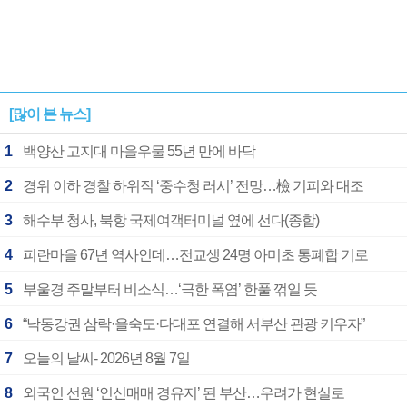
[많이 본 뉴스]
1
백양산 고지대 마을우물 55년 만에 바닥
2
경위 이하 경찰 하위직 ‘중수청 러시’ 전망…檢 기피와 대조
3
해수부 청사, 북항 국제여객터미널 옆에 선다(종합)
4
피란마을 67년 역사인데…전교생 24명 아미초 통폐합 기로
5
부울경 주말부터 비소식…‘극한 폭염’ 한풀 꺾일 듯
6
“낙동강권 삼락·을숙도·다대포 연결해 서부산 관광 키우자”
7
오늘의 날씨- 2026년 8월 7일
8
외국인 선원 ‘인신매매 경유지’ 된 부산…우려가 현실로