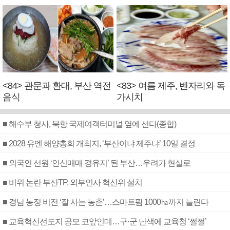
<84> 관문과 환대, 부산 역전
<83> 여름 제주, 벤자리와 독
음식
가시치
■ 해수부 청사, 북항 국제여객터미널 옆에 선다(종합)
■ 2028 유엔 해양총회 개최지, ‘부산이냐 제주냐’ 10일 결정
■ 외국인 선원 ‘인신매매 경유지’ 된 부산…우려가 현실로
■ 비위 논란 부산TP, 외부인사 혁신위 설치
■ 경남 농정 비전 ‘잘 사는 농촌’…스마트팜 1000㏊까지 늘린다
■ 교육혁신선도지 공모 코앞인데…구·군 난색에 교육청 ‘쩔쩔’