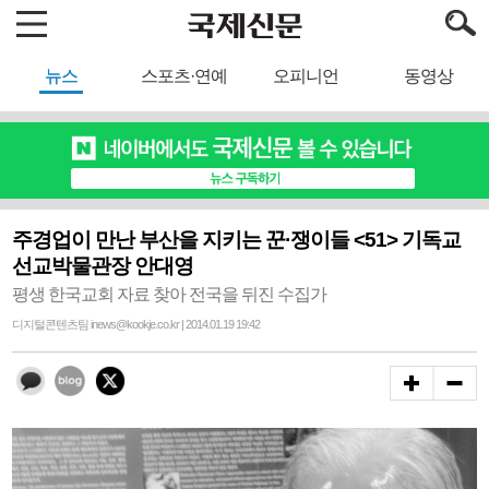
뉴스
스포츠·연예
오피니언
동영상
주경업이 만난 부산을 지키는 꾼·쟁이들 <51> 기독교
선교박물관장 안대영
평생 한국교회 자료 찾아 전국을 뒤진 수집가
디지털콘텐츠팀 inews@kookje.co.kr | 2014.01.19 19:42