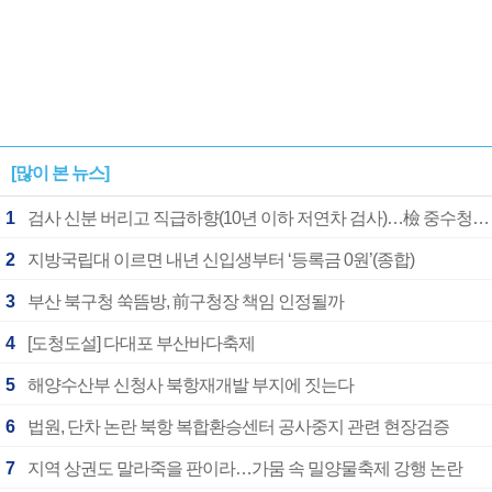
[많이 본 뉴스]
1
검사 신분 버리고 직급하향(10년 이하 저연차 검사)…檢 중수청행 기피
2
지방국립대 이르면 내년 신입생부터 ‘등록금 0원’(종합)
3
부산 북구청 쑥뜸방, 前구청장 책임 인정될까
4
[도청도설] 다대포 부산바다축제
5
해양수산부 신청사 북항재개발 부지에 짓는다
6
법원, 단차 논란 북항 복합환승센터 공사중지 관련 현장검증
7
지역 상권도 말라죽을 판이라…가뭄 속 밀양물축제 강행 논란