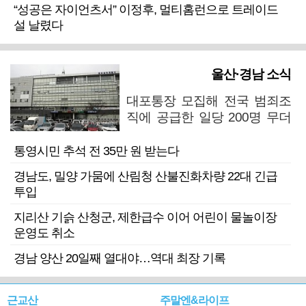
“성공은 자이언츠서” 이정후, 멀티홈런으로 트레이드
설 날렸다
울산·경남 소식
대포통장 모집해 전국 범죄조
직에 공급한 일당 200명 무더
기 검거
통영시민 추석 전 35만 원 받는다
경남도, 밀양 가뭄에 산림청 산불진화차량 22대 긴급
투입
지리산 기슭 산청군, 제한급수 이어 어린이 물놀이장
운영도 취소
경남 양산 20일째 열대야…역대 최장 기록
근교산
주말엔&라이프