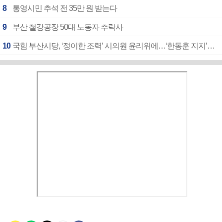
8
통영시민 추석 전 35만 원 받는다
9
부산 철강공장 50대 노동자 추락사
10
국힘 부산시당, ‘정이한 조력’ 시의원 윤리위에…‘한동훈 지지’도 신고접수