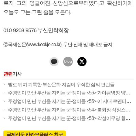
로지 그의 영글어진 신앙심으로부터였다고 확신하기에
오늘도 그는 고된 줄을 모른다.
010-9208-9576 부산민학회장
ⓒ국제신문(www.kookje.co.kr), 무단 전재 및 재배포 금지
관련
기사
발로 뛰며 기록한 부산문화 지킴이 우직한 삶의 편린들
주경업이 만난 부산을 지키는 꾼·쟁이들 <56> 가야금병창 양태숙
주경업이 만난 부산을 지키는 꾼·쟁이들 <55> 이 시대 로맨티스트 가객 최대호
주경업이 만난 부산을 지키는 꾼·쟁이들 <54> 불화장 석정스님 의발제자 하경진
주경업이 만난 부산을 지키는 꾼·쟁이들 <53> 각설이무당 황순연
국제신문 카카오플러스 친구