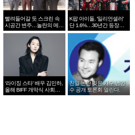
빨려들어갈 듯 스크린 속
K팝 아이돌, '밀리언셀러'
시공간 변주…놀란의 메시
단 1.6%…30년간 등장
지는 ‘전쟁 속죄’
1182개팀 전수조사
‘라이징 스타’ 배우 김민하,
친일 논란 빚은 가수 남인
올해 BIFF 개막식 사회자
수 공개 토론회 열린다.
확정