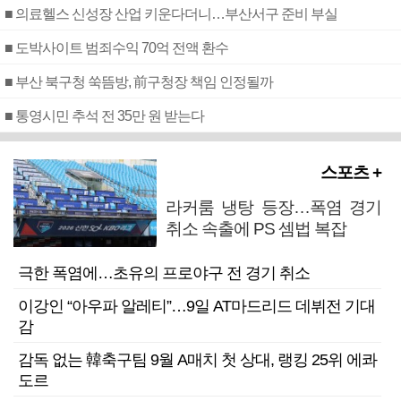
■ 의료헬스 신성장 산업 키운다더니…부산서구 준비 부실
■ 도박사이트 범죄수익 70억 전액 환수
■ 부산 북구청 쑥뜸방, 前구청장 책임 인정될까
■ 통영시민 추석 전 35만 원 받는다
스포츠 +
라커룸 냉탕 등장…폭염 경기
취소 속출에 PS 셈법 복잡
극한 폭염에…초유의 프로야구 전 경기 취소
이강인 “아우파 알레티”…9일 AT마드리드 데뷔전 기대
감
감독 없는 韓축구팀 9월 A매치 첫 상대, 랭킹 25위 에콰
도르