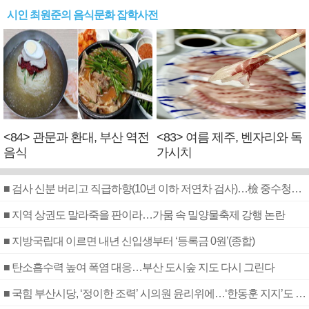
시인 최원준의 음식문화 잡학사전
<84> 관문과 환대, 부산 역전
<83> 여름 제주, 벤자리와 독
음식
가시치
■ 검사 신분 버리고 직급하향(10년 이하 저연차 검사)…檢 중수청행 기피
■ 지역 상권도 말라죽을 판이라…가뭄 속 밀양물축제 강행 논란
■ 지방국립대 이르면 내년 신입생부터 ‘등록금 0원’(종합)
■ 탄소흡수력 높여 폭염 대응…부산 도시숲 지도 다시 그린다
■ 국힘 부산시당, ‘정이한 조력’ 시의원 윤리위에…‘한동훈 지지’도 신고접수