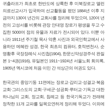
귀츨라프가 최초로 한반도에 상륙한 후 미북장로교 앨런
의료선교사가 입국하여 선교활동을 폈던 1884년 이후 지
금까지 130여 년간의 교회사를 정리해 두었으며, 120여 년
전의 고성서를 비롯해 관장 안대영 장로가 평생을 두고 수
집한 5000여 점의 유물과 자료가 전시되어 있다. 이뿐 아
니라 1911년 주기철 목사 약혼 사진과 외국인학교에서 사
용하던 메혜란 성경, 한국 최초의 컴퓨터, 호적변천사, 순
명황후 국장장례식 사진첩(1904), 한문신약성경주석 완질
본 1~4권(1916), 유일본인 1911~1924년 서울노회 회의록,
1905년 멕시코에 처음 이민 간 석상근의 여권도 있다.
한국관의 중앙기둥 11면에는 장로교·감리교·성결교·복음
교회·그리스도의 교회·구세군·성공회·루터교·기독교 대한
하나님의 교회, 정교회, 침례교 등 한국기독교가 전래해
정착한 11개 교파를 일목요연하게 정리해 두었다. 이외에