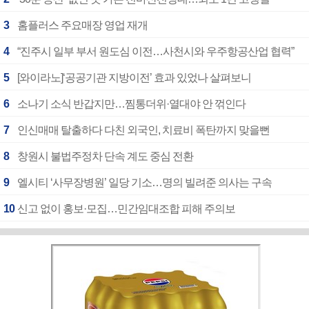
3
홈플러스 주요매장 영업 재개
4
“진주시 일부 부서 원도심 이전…사천시와 우주항공산업 협력”
5
[와이라노]‘공공기관 지방이전’ 효과 있었나 살펴보니
6
소나기 소식 반갑지만…찜통더위·열대야 안 꺾인다
7
인신매매 탈출하다 다친 외국인, 치료비 폭탄까지 맞을뻔
8
창원시 불법주정차 단속 계도 중심 전환
9
엘시티 ‘사무장병원’ 일당 기소…명의 빌려준 의사는 구속
10
신고 없이 홍보·모집…민간임대조합 피해 주의보