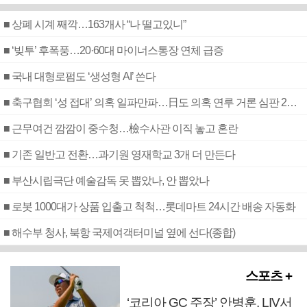
■ 상폐 시계 째깍…163개사 “나 떨고있니”
■ ‘빚투’ 후폭풍…20·60대 마이너스통장 연체 급증
■ 국내 대형로펌도 ‘생성형 AI’ 쓴다
■ 축구협회 ‘성 접대’ 의혹 일파만파…日도 의혹 연루 거론 심판 2명 조사
■ 근무여건 깜깜이 중수청…檢수사관 이직 놓고 혼란
■ 기존 일반고 전환…과기원 영재학교 3개 더 만든다
■ 부산시립극단 예술감독 못 뽑았나, 안 뽑았나
■ 로봇 1000대가 상품 입출고 척척…롯데마트 24시간 배송 자동화
■ 해수부 청사, 북항 국제여객터미널 옆에 선다(종합)
스포츠 +
‘코리아 GC 주장’ 안병훈, LIV서