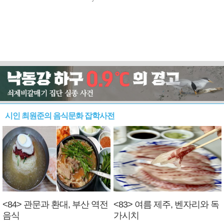
시인 최원준의 음식문화 잡학사전
<84> 관문과 환대, 부산 역전
<83> 여름 제주, 벤자리와 독
음식
가시치