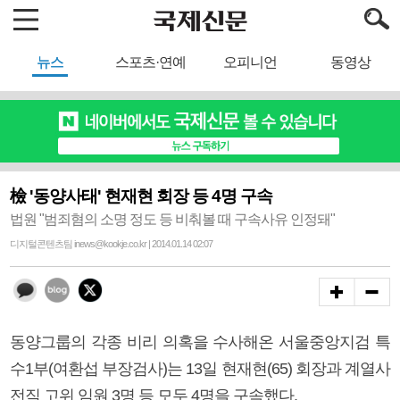
뉴스
스포츠·연예
오피니언
동영상
檢 '동양사태' 현재현 회장 등 4명 구속
법원 "범죄혐의 소명 정도 등 비춰볼 때 구속사유 인정돼"
디지털콘텐츠팀 inews@kookje.co.kr | 2014.01.14 02:07
동양그룹의 각종 비리 의혹을 수사해온 서울중앙지검 특
수1부(여환섭 부장검사)는 13일 현재현(65) 회장과 계열사
전직 고위 임원 3명 등 모두 4명을 구속했다.