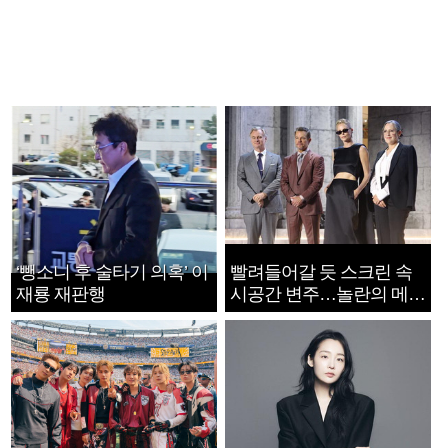
‘뺑소니 후 술타기 의혹’ 이
빨려들어갈 듯 스크린 속
재룡 재판행
시공간 변주…놀란의 메시
지는 ‘전쟁 속죄’