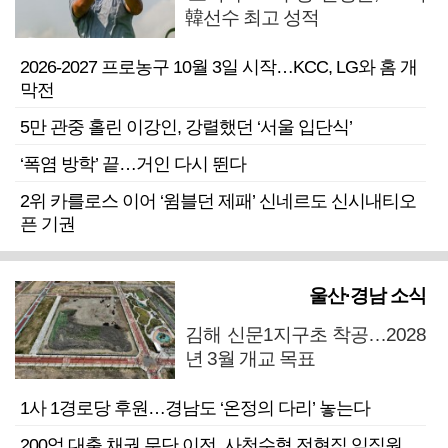
韓선수 최고 성적
2026-2027 프로농구 10월 3일 시작…KCC, LG와 홈 개
막전
5만 관중 홀린 이강인, 강렬했던 ‘서울 입단식’
‘폭염 방학’ 끝…거인 다시 뛴다
2위 카를로스 이어 ‘윔블던 제패’ 신네르도 신시내티오
픈 기권
울산·경남 소식
김해 신문1지구초 착공…2028
년 3월 개교 목표
1사 1경로당 후원…경남도 ‘온정의 다리’ 놓는다
200억 대출 채권 무단 이전, 사천수협 전현직 임직원