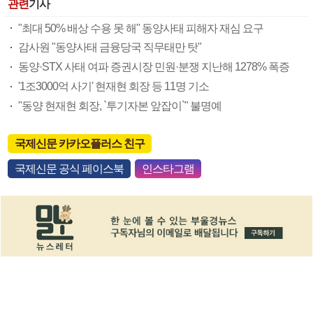
관련
기사
"최대 50% 배상 수용 못 해" 동양사태 피해자 재심 요구
감사원 "동양사태 금융당국 직무태만 탓"
동양·STX 사태 여파 증권시장 민원·분쟁 지난해 1278% 폭증
'1조3000억 사기' 현재현 회장 등 11명 기소
"동양 현재현 회장, `투기자본 앞잡이`" 불명예
국제신문 카카오플러스 친구
국제신문 공식 페이스북
인스타그램