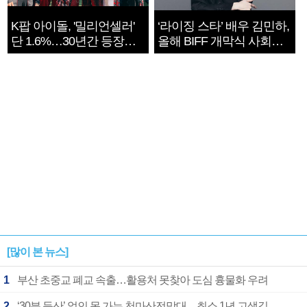
K팝 아이돌, '밀리언셀러'
‘라이징 스타’ 배우 김민하,
단 1.6%…30년간 등장
올해 BIFF 개막식 사회자
1182개팀 전수조사
확정
[많이 본 뉴스]
1
부산 초중교 폐교 속출…활용처 못찾아 도심 흉물화 우려
2
‘30분 등산’ 없인 못 가는 천마산전망대…최소 1년 고생길