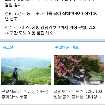
검찰 송치
경남 고성서 동네 후배 다툼 끝에 살해한 40대 징역 16
년 선고
진주 시내버스, 산청 경남간호고까지 연장 운행…1.2
㎞ 구간 도보 이동 불편 해소
근교산
주말엔&라이프
근교산&그너머…상주·문경
폭염보다 더 뜨거워라…100
청화산~시루봉
일을 붉게 불태울 ‘선비정신’
피었네