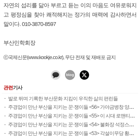
자연의 섭리를 닮아 부르고 듣는 이의 마음도 여유로워지
고 평정심을 찾아 쾌적해지는 정가의 매력에 감사하면서
말이다. 010-3870-8597
부산민학회장
ⓒ국제신문(www.kookje.co.kr), 무단 전재 및 재배포 금지
관련
기사
발로 뛰며 기록한 부산문화 지킴이 우직한 삶의 편린들
주경업이 만난 부산을 지키는 꾼·쟁이들 <56> 가야금병창 양태숙
주경업이 만난 부산을 지키는 꾼·쟁이들 <55> 이 시대 로맨티스트 가객 최대호
주경업이 만난 부산을 지키는 꾼·쟁이들 <54> 불화장 석정스님 의발제자 하경진
주경업이 만난 부산을 지키는 꾼·쟁이들 <53> 각설이무당 황순연