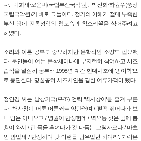
다. 이희재·오윤미(국립부산국악원), 박진희·하윤수(중앙
국립국악원)가 바로 그들이다. 정가의 이해가 절대 부족한
부산 땅에 전통성악의 참모습과 참소리꼴을 심어주려고
하였다.
소리와 이론 공부도 중요하지만 문학적인 소양도 필요했
다. 문인들이 여는 문학세미나에 부지런히 참여하고 시조
습작을 열심히 공부해 1998년 계간 현대시조에 '종이학'으
로 등단한다. 명실공히 시조시인을 겸한 여류가객이 됐다.
정인경 씨는 남창가곡(우조) 언락 '벽사창이'를 즐겨 부른
다. '벽사창이 어룬 어룬커늘 임만역여 / 펄떡 뛰어나가 보
니 임은 아니오고 / 명월이 만정헌데 / 벽오동 젖은 잎에 봉
황이 와서 / 긴 목을 후여다가 깃 다듬는 그림자로다 / 마초
인 밤일세 / 만정하여 낮 이런들 남우일번 하여라'. 가락은