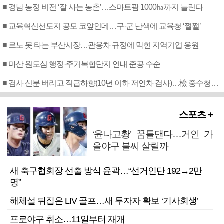
■ 경남 농정 비전 ‘잘 사는 농촌’…스마트팜 1000㏊까지 늘린다
■ 교육혁신선도지 공모 코앞인데…구·군 난색에 교육청 ‘쩔쩔’
■ 르노 못 타는 부산시장…관용차 규정에 막힌 지역기업 응원
■ 마산 원도심 행정·주거복합단지 연내 준공 수순
■ 검사 신분 버리고 직급하향(10년 이하 저연차 검사)…檢 중수청행 기피
스포츠 +
‘윤나고황’ 꿈틀댄다…거인 가
을야구 불씨 살릴까
새 축구협회장 선출 방식 윤곽…“선거인단 192→2만
명”
해체설 뒤집은 LIV 골프…새 투자자 확보 ‘기사회생’
프로야구 취소…11일부터 재개