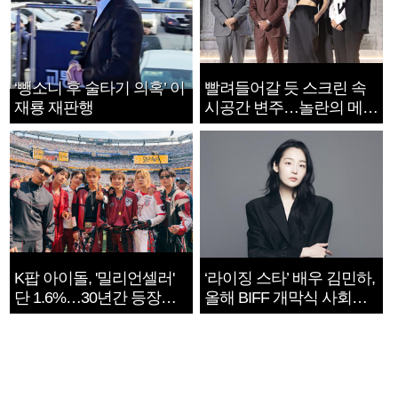
‘뺑소니 후 술타기 의혹’ 이
빨려들어갈 듯 스크린 속
재룡 재판행
시공간 변주…놀란의 메시
지는 ‘전쟁 속죄’
K팝 아이돌, '밀리언셀러'
‘라이징 스타’ 배우 김민하,
단 1.6%…30년간 등장
올해 BIFF 개막식 사회자
1182개팀 전수조사
확정