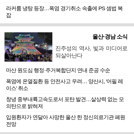
라커룸 냉탕 등장…폭염 경기취소 속출에 PS 셈법 복
잡
울산·경남 소식
진주성의 역사, 빛과 미디어로
되살아난다
마산 원도심 행정·주거복합단지 연내 준공 수순
폭염에 온열질환 등 안전사고 우려… 양산시, '어필 레
이스' 취소
창녕 중부내륙고속도로서 포탄 발견…살상력 없는 모
의탄으로 밝혀져
입원환자가 연달아 사망한 울산 한 정신의료기관 폐원
전망