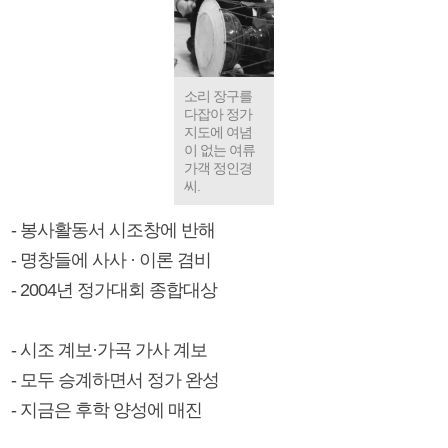
소리 장구를
다잡아 정가
지도에 여념
이 없는 여류
가객 정인경
씨.
- 봉사활동서 시조창에 반해
- 명창들에 사사 · 이론 겸비
- 2004년 정가대회 종합대상
- 시조 계보·가곡 가사 계보
- 모두 승계하면서 정가 완성
- 지금은 후학 양성에 매진