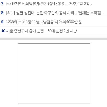
7
부산 주유소 휘발유 평균가 ℓ당 1849원… 전주보다 3원 ↓
8
[속보] ‘심판 성접대’ 논란 축구협회 공식 사과…“현재는 부적절 행위 없어”
9
1236회 로또 1등 11명…당첨금 각 24억4000만 원
10
서울 중랑구서 흉기 난동…60대 남성 2명 사망