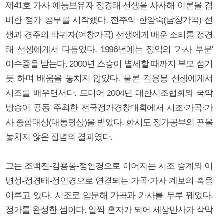
제41호 가사 예능보유자 정경태 선생을 사사해 이론을 겸
비한 정가 공부를 시작했다. 전주의 한양숙(남창가곡) 선
생과 경주의 박귀자(여창가곡) 선생에게 배운 소리를 정경
태 선생에게서 다듬었다. 1996년에는 정악의 '가사 부문'
이수증을 받는다. 2000년 스승이 별세할 때까지 부모 섬기
듯 하며 배움을 놓치지 않았다. 물론 김용봉 선생에게서
시조를 배우면서다. 드디어 2004년 대한시조협회와 국악
방송이 공동 주최한 전국정가경창대회에서 시조·가곡·가
사 종합대상(대통령상)을 받았다. 한시도 정가공부의 끈을
놓치지 않은 집념의 결과였다.
그는 조백진-김용봉-정인경으로 이어지는 시조 승계와 이
병성-정경태-정인경으로 연결되는 가곡·가사 계보의 축을
이루고 있다. 시조로 입문해 가곡과 가사를 두루 꿰었다.
정가를 완성한 셈이다. 일찍 혼자가 되어 세상만사가 삭막