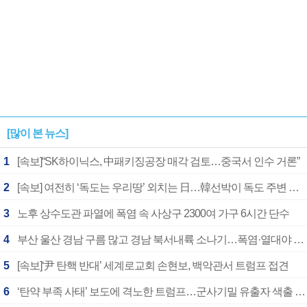
[많이 본 뉴스]
1
[속보]“SK하이닉스, 中패키징공장 매각 검토…중국서 인수 거론”
2
[속보] 여전히 ‘독도는 우리땅’ 외치는 日…韓선박이 독도 주변 해양조사 활동하자 반발
3
노후 상수도관 파열에 폭염 속 사상구 2300여 가구 6시간 단수
4
부산 울산 경남 구름 많고 경남 북서내륙 소나기…폭염·열대야 계속
5
[속보]‘尹 탄핵 반대’ 세계로교회 손현보, 백악관서 트럼프 접견
6
‘탄약 부족 사태’ 보도에 격노한 트럼프…군사기밀 유출자 색출 지시