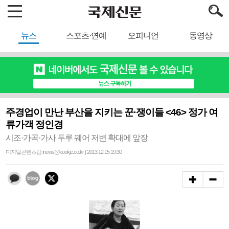
뉴스
스포츠·연예
오피니언
동영상
주경업이 만난 부산을 지키는 꾼·쟁이들 <46> 정가 여
류가객 정인경
시조·가곡·가사 두루 꿰어 저변 확대에 앞장
디지털콘텐츠팀 inews@kookje.co.kr | 2013.12.15 19:30