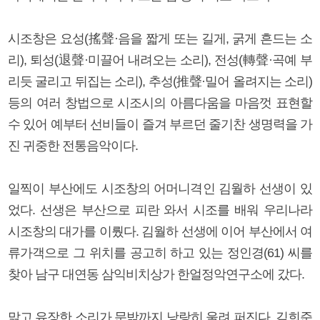
시조창은 요성(搖聲·음을 짧게 또는 길게, 굵게 흔드는 소
리), 퇴성(退聲·미끌어 내려오는 소리), 전성(轉聲·곡예 부
리듯 굴리고 뒤집는 소리), 추성(推聲·밀어 올려지는 소리)
등의 여러 창법으로 시조시의 아름다움을 마음껏 표현할
수 있어 예부터 선비들이 즐겨 부르던 줄기찬 생명력을 가
진 귀중한 전통음악이다.
일찍이 부산에도 시조창의 어머니격인 김월하 선생이 있
었다. 선생은 부산으로 피란 와서 시조를 배워 우리나라
시조창의 대가를 이뤘다. 김월하 선생에 이어 부산에서 여
류가객으로 그 위치를 공고히 하고 있는 정인경(61) 씨를
찾아 남구 대연동 삼익비치상가 한얼정악연구소에 갔다.
맑고 유장한 소리가 문밖까지 낭랑히 울려 퍼진다. 김희준