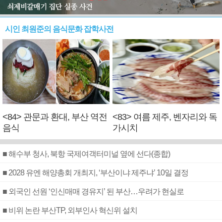
시인 최원준의 음식문화 잡학사전
<84> 관문과 환대, 부산 역전
<83> 여름 제주, 벤자리와 독
음식
가시치
■ 해수부 청사, 북항 국제여객터미널 옆에 선다(종합)
■ 2028 유엔 해양총회 개최지, ‘부산이냐 제주냐’ 10일 결정
■ 외국인 선원 ‘인신매매 경유지’ 된 부산…우려가 현실로
■ 비위 논란 부산TP, 외부인사 혁신위 설치