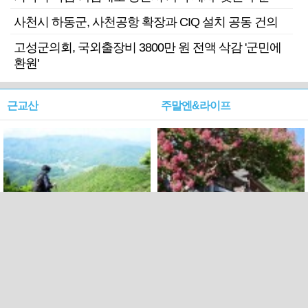
사천시 하동군, 사천공항 확장과 CIQ 설치 공동 건의
고성군의회, 국외출장비 3800만 원 전액 삭감 '군민에
환원'
근교산
주말엔&라이프
근교산&그너머…상주·문경
폭염보다 더 뜨거워라…100
청화산~시루봉
일을 붉게 불태울 ‘선비정신’
피었네
PC버전
엑스
페이스북