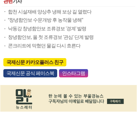
관련
기사
합천 시설재배 양상추 냉해 보상 길 열렸다
“창녕함안보 수문개방 후 농작물 냉해”
낙동강 창녕함안보 조류경보 '경계' 발령
창녕함안보, 올 첫 조류경보 '관심' 단계 발령
콘크리트에 막혔던 물길 다시 흐른다
국제신문 카카오플러스 친구
국제신문 공식 페이스북
인스타그램