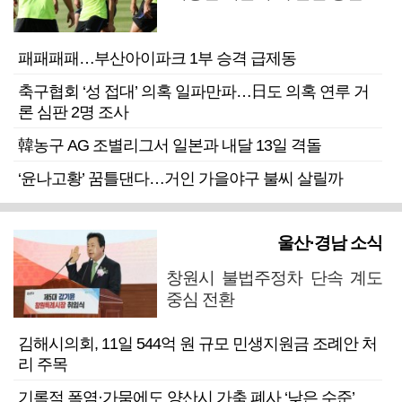
패패패패…부산아이파크 1부 승격 급제동
축구협회 ‘성 접대’ 의혹 일파만파…日도 의혹 연루 거
론 심판 2명 조사
韓농구 AG 조별리그서 일본과 내달 13일 격돌
‘윤나고황’ 꿈틀댄다…거인 가을야구 불씨 살릴까
울산·경남 소식
창원시 불법주정차 단속 계도
중심 전환
김해시의회, 11일 544억 원 규모 민생지원금 조례안 처
리 주목
기록적 폭염·가뭄에도 양산시 가축 폐사 ‘낮은 수준’