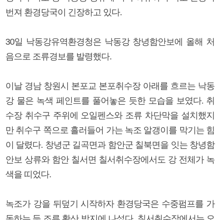
번져 환경당국이 긴장하고 있다.
30일 낙동강유역환경청은 낙동강 창녕함안보에 올해 처
음으로 조류경보를 발령했다.
이날 경남 창원시 본포교 본포취수장 아래를 흐르는 낙동
강 물은 녹색 페인트를 풀어놓은 듯한 모습을 보였다. 취
수장 취수구 주위에 오일펜스와 조류 차단막을 설치했지
만 취수구 쪽으로 흘러들어 가는 녹조 알갱이를 막기는 힘
이 달렸다. 창녕군 길곡면과 함안군 칠북면을 잇는 창녕함
안보 상류와 함안 칠서면 칠서취수장에서도 강 전체가 녹
색을 띠었다.
녹조가 강을 뒤덮기 시작하자 환경당국은 수중펌프를 가
동하는 등 조류 확산 방지에 나섰다. 칠서취수장에서는 오