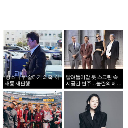
‘뺑소니 후 술타기 의혹’ 이
빨려들어갈 듯 스크린 속
재룡 재판행
시공간 변주…놀란의 메시
지는 ‘전쟁 속죄’