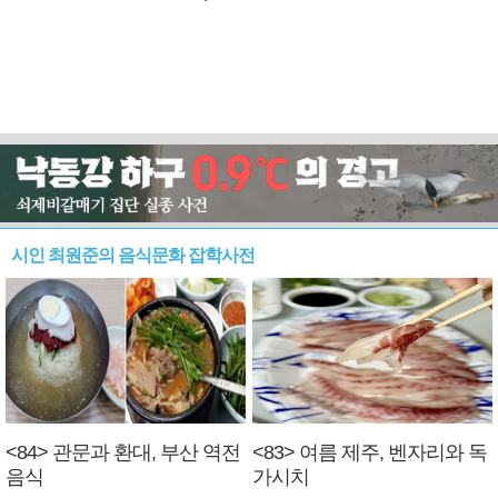
시인 최원준의 음식문화 잡학사전
<84> 관문과 환대, 부산 역전
<83> 여름 제주, 벤자리와 독
음식
가시치