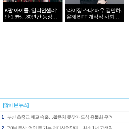
K팝 아이돌, '밀리언셀러'
‘라이징 스타’ 배우 김민하,
단 1.6%…30년간 등장
올해 BIFF 개막식 사회자
1182개팀 전수조사
확정
[많이 본 뉴스]
1
부산 초중교 폐교 속출…활용처 못찾아 도심 흉물화 우려
2
‘30분 등산’ 없인 못 가는 천마산전망대…최소 1년 고생길