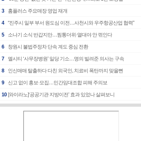
3
홈플러스 주요매장 영업 재개
4
“진주시 일부 부서 원도심 이전…사천시와 우주항공산업 협력”
5
소나기 소식 반갑지만…찜통더위·열대야 안 꺾인다
6
창원시 불법주정차 단속 계도 중심 전환
7
엘시티 ‘사무장병원’ 일당 기소…명의 빌려준 의사는 구속
8
인신매매 탈출하다 다친 외국인, 치료비 폭탄까지 맞을뻔
9
신고 없이 홍보·모집…민간임대조합 피해 주의보
10
[와이라노]‘공공기관 지방이전’ 효과 있었나 살펴보니