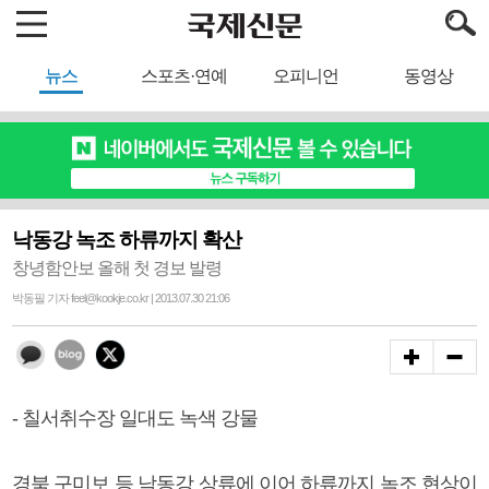
뉴스
스포츠·연예
오피니언
동영상
낙동강 녹조 하류까지 확산
창녕함안보 올해 첫 경보 발령
박동필 기자 feel@kookje.co.kr | 2013.07.30 21:06
- 칠서취수장 일대도 녹색 강물
경북 구미보 등 낙동강 상류에 이어 하류까지 녹조 현상이