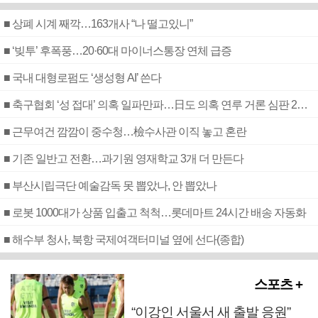
■ 상폐 시계 째깍…163개사 “나 떨고있니”
■ ‘빚투’ 후폭풍…20·60대 마이너스통장 연체 급증
■ 국내 대형로펌도 ‘생성형 AI’ 쓴다
■ 축구협회 ‘성 접대’ 의혹 일파만파…日도 의혹 연루 거론 심판 2명 조사
■ 근무여건 깜깜이 중수청…檢수사관 이직 놓고 혼란
■ 기존 일반고 전환…과기원 영재학교 3개 더 만든다
■ 부산시립극단 예술감독 못 뽑았나, 안 뽑았나
■ 로봇 1000대가 상품 입출고 척척…롯데마트 24시간 배송 자동화
■ 해수부 청사, 북항 국제여객터미널 옆에 선다(종합)
스포츠 +
“이강인 서울서 새 출발 응원”