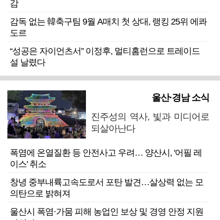
감
감독 없는 韓축구팀 9월 A매치 첫 상대, 랭킹 25위 에콰
도르
“성공은 자이언츠서” 이정후, 멀티홈런으로 트레이드
설 날렸다
울산·경남 소식
진주성의 역사, 빛과 미디어로
되살아난다
폭염에 온열질환 등 안전사고 우려… 양산시, '어필 레
이스' 취소
창녕 중부내륙고속도로서 포탄 발견…살상력 없는 모
의탄으로 밝혀져
울산시 폭염·가뭄 피해 농업인 보상 및 경영 안정 지원