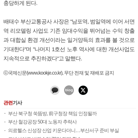
충당하게 된다.
배태수 부산교통공사 사장은 "남포역, 범일역에 이어 서면
역 리모델링 사업도 기존 임대수익을 뛰어넘는 수익 창출
과 대합실 환경 개선이라는 일거양득의 효과를 볼 것으로
기대한다"며 "나머지 1호선 노후 역사에 대한 개선사업도
지속적으로 추진하겠다"고 말했다.
ⓒ국제신문(www.kookje.co.kr), 무단 전재 및 재배포 금지
관련
기사
부산 북구청 쑥뜸방, 前구청장 책임 인정될까
부산 철강공장 50대 노동자 추락사
의료헬스 신성장 산업 키운다더니…부산서구 준비 부실