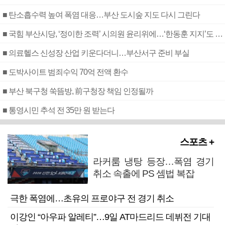
■ 탄소흡수력 높여 폭염 대응…부산 도시숲 지도 다시 그린다
■ 국힘 부산시당, ‘정이한 조력’ 시의원 윤리위에…‘한동훈 지지’도 신고접수
■ 의료헬스 신성장 산업 키운다더니…부산서구 준비 부실
■ 도박사이트 범죄수익 70억 전액 환수
■ 부산 북구청 쑥뜸방, 前구청장 책임 인정될까
■ 통영시민 추석 전 35만 원 받는다
스포츠 +
라커룸 냉탕 등장…폭염 경기
취소 속출에 PS 셈법 복잡
극한 폭염에…초유의 프로야구 전 경기 취소
이강인 “아우파 알레티”…9일 AT마드리드 데뷔전 기대