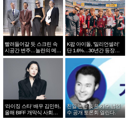
빨려들어갈 듯 스크린 속
K팝 아이돌, '밀리언셀러'
시공간 변주…놀란의 메시
단 1.6%…30년간 등장
지는 ‘전쟁 속죄’
1182개팀 전수조사
‘라이징 스타’ 배우 김민하,
친일 논란 빚은 가수 남인
올해 BIFF 개막식 사회자
수 공개 토론회 열린다.
확정