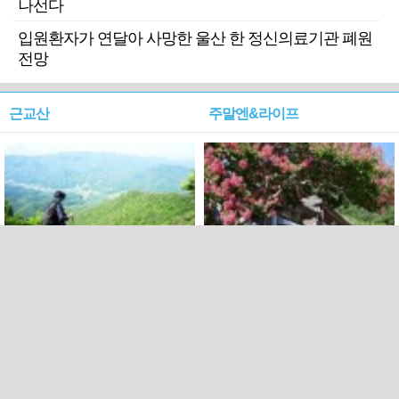
나선다
입원환자가 연달아 사망한 울산 한 정신의료기관 폐원
전망
근교산
주말엔&라이프
근교산&그너머…상주·문경
폭염보다 더 뜨거워라…100
청화산~시루봉
일을 붉게 불태울 ‘선비정신’
피었네
PC버전
엑스
페이스북
Copyright ⓒ 2015 All rights reserved by 국제신문