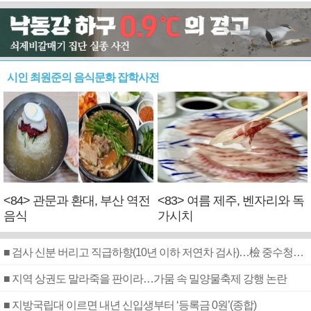
시인 최원준의 음식문화 잡학사전
<84> 관문과 환대, 부산 역전
<83> 여름 제주, 벤자리와 독
음식
가시치
■ 검사 신분 버리고 직급하향(10년 이하 저연차 검사)…檢 중수청행 기피
■ 지역 상권도 말라죽을 판이라…가뭄 속 밀양물축제 강행 논란
■ 지방국립대 이르면 내년 신입생부터 ‘등록금 0원’(종합)