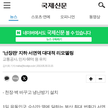
뉴스
스포츠·연예
오피니언
동영상
'난장판' 지하 서면역 대대적 리모델링
교통공사, 민자 68억 원 유치
김미희 기자 maha@kookje.co.kr | 2013.05.30 21:15
- 천장·벽 바꾸고 냉난방기 설치
1일 유동인구 수십만 명에 달하는 부산 최대 번화가 서면