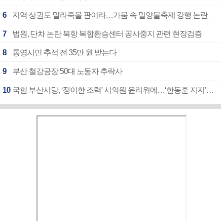
6
지역 상권도 말라죽을 판이라…가뭄 속 밀양물축제 강행 논란
7
법원, 단차 논란 북항 복합환승센터 공사중지 관련 현장검증
8
통영시민 추석 전 35만 원 받는다
9
부산 철강공장 50대 노동자 추락사
10
국힘 부산시당, ‘정이한 조력’ 시의원 윤리위에…‘한동훈 지지’도 신고접수