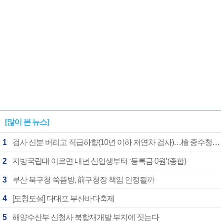
[많이 본 뉴스]
1
검사 신분 버리고 직급하향(10년 이하 저연차 검사)…檢 중수청행 기피
2
지방국립대 이르면 내년 신입생부터 ‘등록금 0원’(종합)
3
부산 북구청 쑥뜸방, 前구청장 책임 인정될까
4
[도청도설] 다대포 부산바다축제
5
해양수산부 신청사 북항재개발 부지에 짓는다