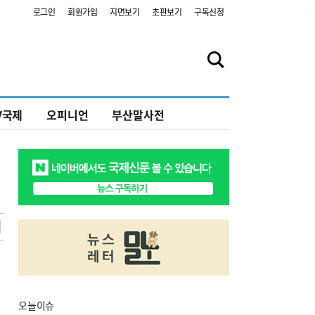
2
로그인
회원가입
지면보기
초판보기
구독신청
V국제
오피니언
부산말사전
오늘
이슈