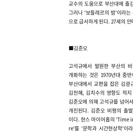
교수의 도움으로 부산대에 출강하
그러나 '보들레르의 밤'이라는 
으로 급서하게 된다. 27세의 
■김준오
고석규에서 발원한 부산의 비
개화하는 것은 1970년대 중반
부산대에서 교편을 잡은 김광규
김천혜, 김치수의 영향도 적지
김준오에 의해 고석규를 넘어
개진된다. 김준오 비평의 출
이다. 한스 마이어홉의 'Time in 
re'를 '문학과 시간현상학'이