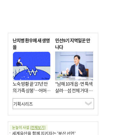
난치병 환우에 새 생명
민선9기 지역일꾼 만
을
나다
노숙 방황 끝 ‘27년 만
“남해 10개 읍·면 특색
의 가족 상봉’…어머니
살려…섬 전체 거대 정
와 행복 꿈꿔
원으로 조성”
눈높이 사설
[전체보기]
세계유산을 함께 지키자는 ‘부산 선언’