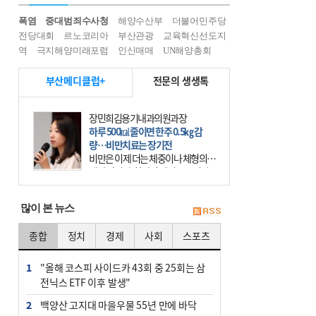
폭염
중대범죄수사청
해양수산부
더불어민주당
전당대회
르노코리아
부산관광
교육혁신선도지
역
극지해양미래포럼
인신매매
UN해양총회
부산메디클럽+
전문의 생생톡
장민희김용기내과의원과장
하루 500㎉ 줄이면 한주 0.5㎏ 감
량…비만치료는 장기전
비만은 이제 더는 체중이나 체형의 문
제가 아니다. 하나의 질병으로 인지
하고 치료와 관리를 해야 한다. 세계
보건기구(WHO)는 이미 1994년 비만
많이 본 뉴스
을 인류의 중요한
종합
정치
경제
사회
스포츠
1
"올해 코스피 사이드카 43회 중 25회는 삼
전닉스 ETF 이후 발생"
2
백양산 고지대 마을우물 55년 만에 바닥