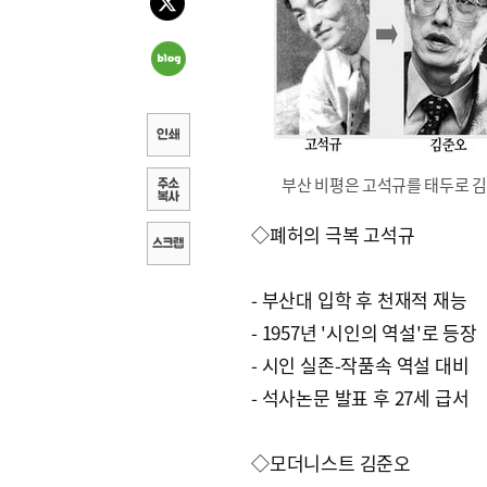
부산 비평은 고석규를 태두로 김
◇폐허의 극복 고석규
- 부산대 입학 후 천재적 재능
- 1957년 '시인의 역설'로 등장
- 시인 실존-작품속 역설 대비
- 석사논문 발표 후 27세 급서
◇모더니스트 김준오