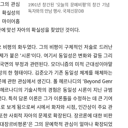
 그의 관심
1991년 창간된 '오늘의 문예비평'의 창간 기념
독자와의 만남 행사. 국제신문DB
의 확실성의
는 마이어홉
에 맞선 자아의 확실성을 찾았던 것이다.
 비평의 화두였다. 그의 비평이 구체적인 저술로 드러난
제가 붙은 '시론'이다. 여기서 동일성은 변화와 갈등 그리
 국면의 부정과 관련된다. 모더니즘의 미적 근대성이야말
정의 한 형태이다. 김준오가 기존 동일성 체계를 해체하는
 관한 관심에서 생긴다. 폴 헤르나디의 'Beyond Genr
다. 헤르나디의 기술시학의 경험은 동일성 시론이 지닌 규범
다. 특히 담론 이론은 그가 이론틀을 수정하는 데 큰 기여
으로 보게 됨으로써 시에서 화자와 시점, 인간상이 주요 관
또한 사회적 자아의 문제로 확장된다. 장르론에 대한 비판
현대장르비평론'은 그의 문예학적 관심이 얼마나 확장되었