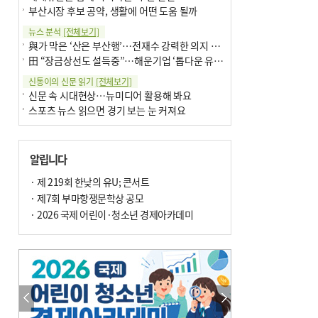
부산시장 후보 공약, 생활에 어떤 도움 될까
뉴스 분석
[전체보기]
與가 막은 ‘산은 부산행’…전재수 강력한 의지 표명 없인 공염불
田 “장금상선도 설득중”…해운기업 ‘톱다운 유치전’ 가속
신통이의 신문 읽기
[전체보기]
신문 속 시대현상…뉴미디어 활용해 봐요
스포츠 뉴스 읽으면 경기 보는 눈 커져요
어떻게 생각하십니까
[전체보기]
구·군 승진 축하화분 관행 없애자니 소상공인 울상
알립니다
3년째 병상에 있는 구의원…의정활동 못해도 월급 그대로
팩트체크
· 제 219회 한낮의 유U; 콘서트
[전체보기]
금정산 반려견 데리고 갈 수 있나…알아보니 ‘국립공원은 출입 불가’
· 제7회 부마항쟁문학상 공모
서울 도림천도 공업용수 활용한다는 사례, 정수 없이 한강물 공급…수질만 공업용수
· 2026 국제 어린이·청소년 경제아카데미
포토에세이
[전체보기]
연꽃 위 개개비
의령 한우산 털중나리
한 손 뉴스
[전체보기]
시민이 개발한 폭염 대응 앱 ‘그늘로’ 길안내 지도 등 인기
골목 맛집 발굴 고메 셀렉션…부산시, 페스티벌 시월 연계