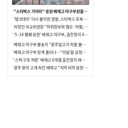
"스타벅스 가야지" 응원 배재고 야구부원들, 학교서 징계 처분
‘탱크데이’ 다시 불지핀 경찰, 스타벅스 모욕 혐의 압수수색
차정인 국교위원장 “허위정보와 혐오·차별, 학교 교실까지 유입"
‘5·18 폄훼 응원’ 배재고 야구부, 출전정지 6개월→1개월 감경
배재고 야구부 불송치 “광주일고가 처벌 불원 의사 표해”
배재고 야구부 징계 풀리나…“이달 말 공정위서 재심의”
‘스벅 구호 파문’ 배재고 6개월 출전정지 재심 신청키로
광주 찾아 고개 숙인 배재고 “지역 비하 응원 잘못”(종합)