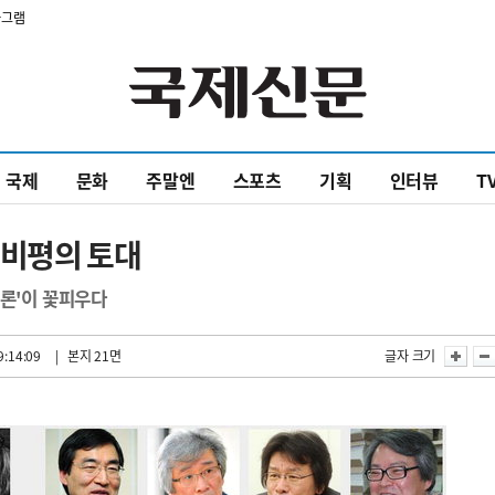
타그램
국제
문화
주말엔
스포츠
기획
인터뷰
T
 비평의 토대
이론'이 꽃피우다
9:14:09
| 본지 21면
글자 크기