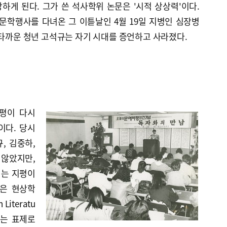
게 된다. 그가 쓴 석사학위 논문은 '시적 상상력'이다.
문학행사를 다녀온 그 이튿날인 4월 19일 지병인 심장병
안타까운 청년 고석규는 자기 시대를 증언하고 사라졌다.
평이 다시
이다. 당시
, 김중하,
 않았지만,
서는 지평이
발은 현상학
Literatu
라는 표제로