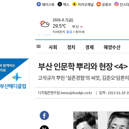
페이스북
엑스
카카오채널
유튜브
인스
사회
정치
경제
해양수산
부산 인문학 뿌리와 현장 <4>
고석규가 뿌린 '실존경험'의 씨앗, 김준오'담론
디지털콘텐츠팀 inews@kookje.co.kr
| 입력 : 2013-01-29 1