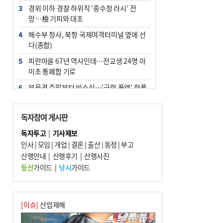
3
경위 이하 경찰 하위직 ‘중수청 러시’ 전
망…檢 기피와 대조
4
해수부 청사, 북항 국제여객터미널 옆에 선
다(종합)
5
피란마을 67년 역사인데…전교생 24명 아
미초 통폐합 기로
6
부울경 주말부터 비소식…‘극한 폭염’ 한풀
꺾일 듯
7
“낙동강권 삼락·을숙도·다대포 연결해 서
독자참여 게시판
부산 관광 키우자”
독자투고
|
기사제보
8
오늘의 날씨- 2026년 8월 7일
인사
|
모임
|
개업
|
결혼
|
출산
|
동정
|
부고
9
산행안내
외국인 선원 ‘인신매매 경유지’ 된 부산…
|
산행후기
|
산행사진
우려가 현실로
등산
가이드
|
낚시
가이드
10
[사설] 해수부 신청사 북항으로 확정, 해양
수도 도약의 전환점
[이슈]
산업재해