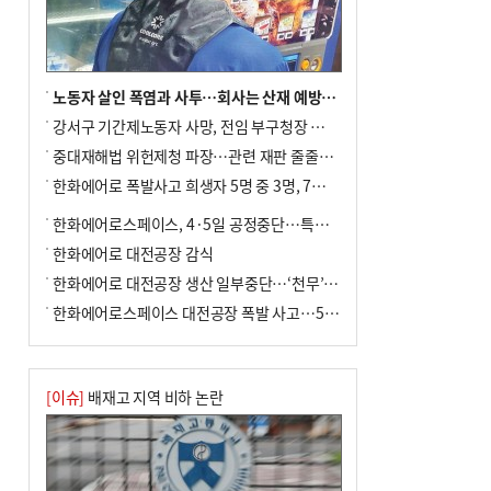
노동자 살인 폭염과 사투…회사는 산재 예방·전기료 절감 전력
강서구 기간제노동자 사망, 전임 부구청장 檢 송치
중대재해법 위헌제청 파장…관련 재판 줄줄이 브레이크
한화에어로 폭발사고 희생자 5명 중 3명, 7일 영면
한화에어로스페이스, 4·5일 공정중단…특별 안전점검
한화에어로 대전공장 감식
한화에어로 대전공장 생산 일부중단…‘천무’ 수출 비상
한화에어로스페이스 대전공장 폭발 사고…5명 사망·2명 부상(종합)
[이슈]
배재고 지역 비하 논란