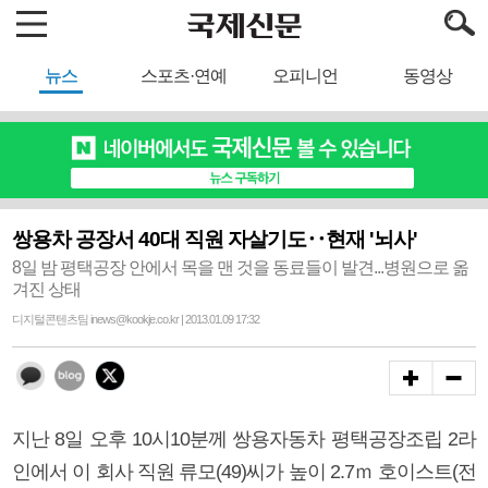
뉴스
스포츠·연예
오피니언
동영상
쌍용차 공장서 40대 직원 자살기도‥현재 '뇌사'
8일 밤 평택공장 안에서 목을 맨 것을 동료들이 발견...병원으로 옮
겨진 상태
디지털콘텐츠팀 inews@kookje.co.kr | 2013.01.09 17:32
지난 8일 오후 10시10분께 쌍용자동차 평택공장조립 2라
인에서 이 회사 직원 류모(49)씨가 높이 2.7ｍ 호이스트(전