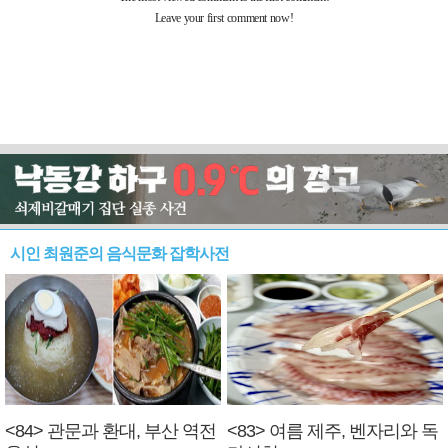
시인 최원준의 음식문화 잡학사전
<84> 관문과 환대, 부산 역전
<83> 여름 제주, 벤자리와 독