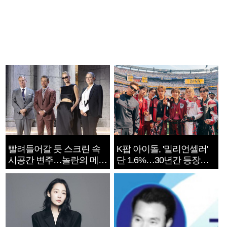
빨려들어갈 듯 스크린 속
K팝 아이돌, '밀리언셀러'
시공간 변주…놀란의 메시
단 1.6%…30년간 등장
지는 ‘전쟁 속죄’
1182개팀 전수조사