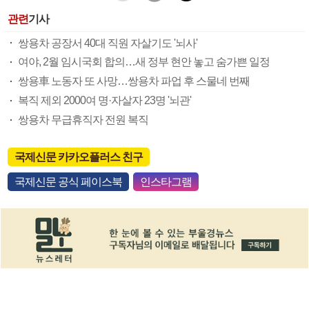
관련
기사
쌍용차 공장서 40대 직원 자살기도 '뇌사'
여야, 2월 임시국회 합의…새 정부 현안 놓고 숨가쁜 일정
쌍용車 노동자 또 사망…쌍용차 파업 후 스물네 번째
복직 제외 2000여 명·자살자 23명 '뇌관'
쌍용차 무급휴직자 전원 복직
국제신문 카카오플러스 친구
국제신문 공식 페이스북
인스타그램