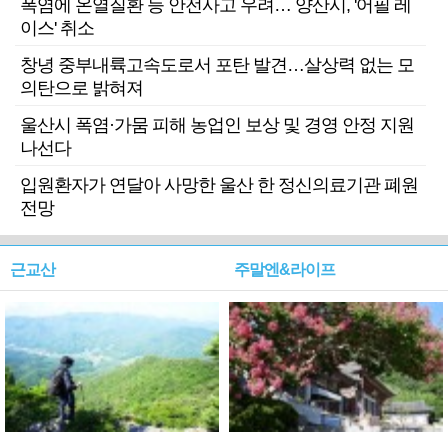
폭염에 온열질환 등 안전사고 우려… 양산시, '어필 레
이스' 취소
창녕 중부내륙고속도로서 포탄 발견…살상력 없는 모
의탄으로 밝혀져
울산시 폭염·가뭄 피해 농업인 보상 및 경영 안정 지원
나선다
입원환자가 연달아 사망한 울산 한 정신의료기관 폐원
전망
근교산
주말엔&라이프