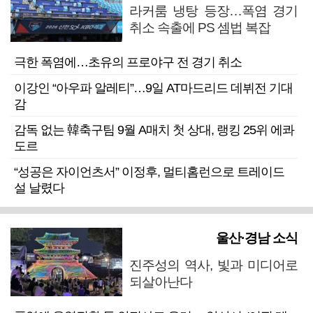
라커룸 냉탕 등장…폭염 경기
취소 속출에 PS 셈법 복잡
극한 폭염에…초유의 프로야구 전 경기 취소
이강인 “아우파 알레티”…9일 AT마드리드 데뷔전 기대
감
감독 없는 韓축구팀 9월 A매치 첫 상대, 랭킹 25위 에콰
도르
“성공은 자이언츠서” 이정후, 멀티홈런으로 트레이드
설 날렸다
울산·경남 소식
진주성의 역사, 빛과 미디어로
되살아난다