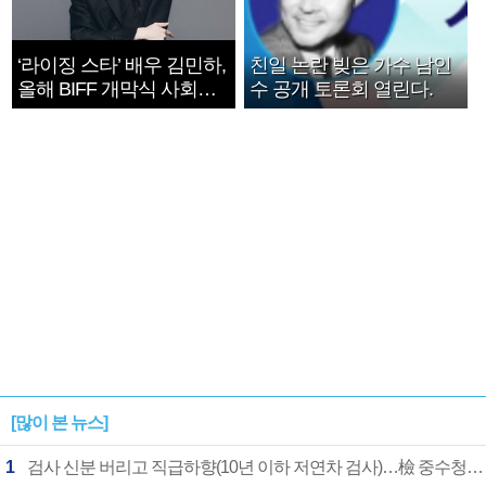
‘라이징 스타’ 배우 김민하,
친일 논란 빚은 가수 남인
올해 BIFF 개막식 사회자
수 공개 토론회 열린다.
확정
[많이 본 뉴스]
1
검사 신분 버리고 직급하향(10년 이하 저연차 검사)…檢 중수청행 기피