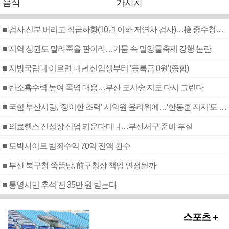
음식
가시치
■ 검사 신분 버리고 직급하향(10년 이하 저연차 검사)…檢 중수청행 기피
■ 지역 상권도 말라죽을 판이라…가뭄 속 밀양물축제 강행 논란
■ 지방국립대 이르면 내년 신입생부터 ‘등록금 0원’(종합)
■ 탄소흡수력 높여 폭염 대응…부산 도시숲 지도 다시 그린다
■ 국힘 부산시당, ‘정이한 조력’ 시의원 윤리위에…‘한동훈 지지’도 신고접수
■ 의료헬스 신성장 산업 키운다더니…부산서구 준비 부실
■ 도박사이트 범죄수익 70억 전액 환수
■ 부산 북구청 쑥뜸방, 前구청장 책임 인정될까
■ 통영시민 추석 전 35만 원 받는다
스포츠 +