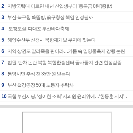
2
지방국립대 이르면 내년 신입생부터 ‘등록금 0원’(종합)
3
부산 북구청 쑥뜸방, 前구청장 책임 인정될까
4
[도청도설] 다대포 부산바다축제
5
해양수산부 신청사 북항재개발 부지에 짓는다
6
지역 상권도 말라죽을 판이라…가뭄 속 밀양물축제 강행 논란
7
법원, 단차 논란 북항 복합환승센터 공사중지 관련 현장검증
8
통영시민 추석 전 35만 원 받는다
9
부산 철강공장 50대 노동자 추락사
10
국힘 부산시당, ‘정이한 조력’ 시의원 윤리위에…‘한동훈 지지’도 신고접수