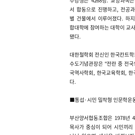
수강생은 4268명. 교양과목
서 합동으로 진행하고, 전공
별 건물에서 이루어졌다. 하
합대학에 참여하는 대학이 교사를
됐다.
대한철학회 전신인 한국칸트학회
수도기념관장은 "전란 중 전국
국역사학회, 한국교육학회, 
다.
■통섭·시민 밀착형 인문학운
부산양서협동조합은 1978년 
목사가 중심이 되어 시민끼리