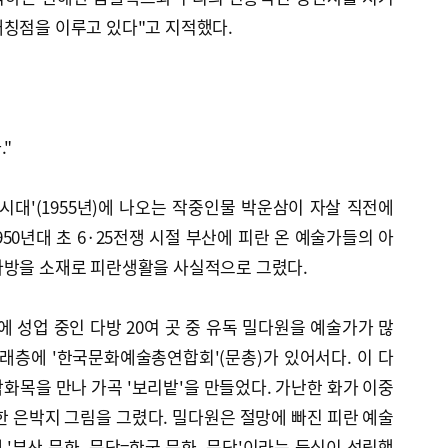
대칭점을 이루고 있다"고 지적했다.
."
시대'(1955년)에 나오는 작중인물 박운삼이 자살 직전에
950년대 초 6·25전쟁 시절 부산에 피란 온 예술가들의 아
다방을 소재로 피란생활을 사실적으로 그렸다.
에 성업 중인 다방 20여 곳 중 유독 밀다원을 예술가가 많
래층에 '한국문화예술총연합회'(문총)가 있어서다. 이 다
화목을 만나 가곡 '보리밭'을 만들었다. 가난한 화가 이중
한 은박지 그림을 그렸다. 밀다원은 절망에 빠진 피란 예술
'부산 문화, 문단=한국 문화, 문단'이라는 등식이 성립했