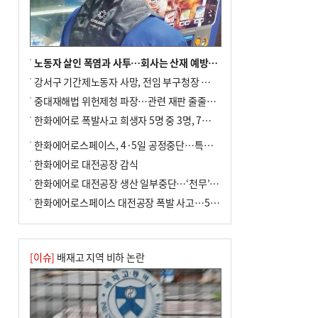
노동자 살인 폭염과 사투…회사는 산재 예방·전기료 절감 전력
강서구 기간제노동자 사망, 전임 부구청장 檢 송치
중대재해법 위헌제청 파장…관련 재판 줄줄이 브레이크
한화에어로 폭발사고 희생자 5명 중 3명, 7일 영면
한화에어로스페이스, 4·5일 공정중단…특별 안전점검
한화에어로 대전공장 감식
한화에어로 대전공장 생산 일부중단…‘천무’ 수출 비상
한화에어로스페이스 대전공장 폭발 사고…5명 사망·2명 부상(종합)
[이슈]
배재고 지역 비하 논란