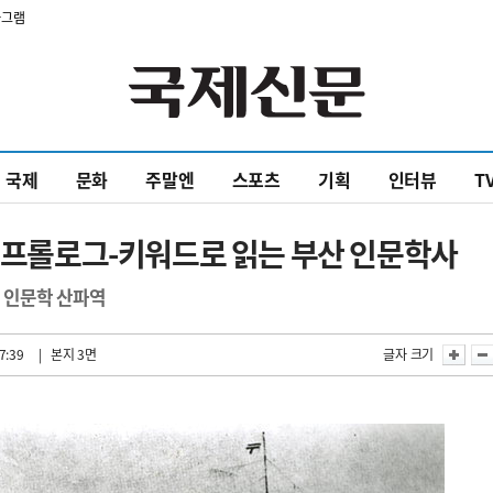
타그램
국제
문화
주말엔
스포츠
기획
인터뷰
T
> 프롤로그-키워드로 읽는 부산 인문학사
 인문학 산파역
7:39
| 본지 3면
글자 크기