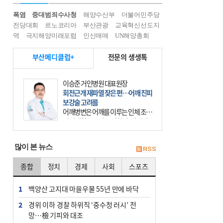
폭염
중대범죄수사청
해양수산부
더불어민주당
전당대회
르노코리아
부산관광
교육혁신선도지
역
극지해양미래포럼
인신매매
UN해양총회
부산메디클럽+
전문의 생생톡
이승준 거인병원 대표원장
회전근개 재파열 잦은 편…어깨 진피
보강술 고려를
어깨병변은 어깨를 이루는 인체 조직
에 발생하는 손상을 말한다. 여기에
는 오십견과 회전근개 증후군, 어깨
의 석회성 힘줄염 등이 있다. 국민건
많이 본 뉴스
강보험에 의하면 어깨병변
종합
정치
경제
사회
스포츠
1
백양산 고지대 마을우물 55년 만에 바닥
2
경위 이하 경찰 하위직 ‘중수청 러시’ 전
망…檢 기피와 대조