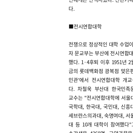
다.
■전시연합대학
전쟁으로 정상적인 대학 수업
자 문교부는 부산에 전시연합
했다. 1·4후퇴 이후 1951년 2
금의 롯데백화점 광복점 맞은편
민관'에서 전시연합대학 개교
다. 차철욱 부산대 한국민족
교수는 "전시연합대학에 서울대
국학대, 한국대, 국민대, 신흥대
세브란스의과대, 숙명여대, 
대 등 10개 대학이 참여했다"