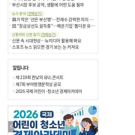
부산시장 후보 공약, 생활에 어떤 도움 될까
뉴스 분석
[전체보기]
與가 막은 ‘산은 부산행’…전재수 강력한 의지 표명 없인 공염불
田 “장금상선도 설득중”…해운기업 ‘톱다운 유치전’ 가속
신통이의 신문 읽기
[전체보기]
신문 속 시대현상…뉴미디어 활용해 봐요
스포츠 뉴스 읽으면 경기 보는 눈 커져요
어떻게 생각하십니까
[전체보기]
구·군 승진 축하화분 관행 없애자니 소상공인 울상
알립니다
3년째 병상에 있는 구의원…의정활동 못해도 월급 그대로
팩트체크
· 제 219회 한낮의 유U; 콘서트
[전체보기]
금정산 반려견 데리고 갈 수 있나…알아보니 ‘국립공원은 출입 불가’
· 제7회 부마항쟁문학상 공모
서울 도림천도 공업용수 활용한다는 사례, 정수 없이 한강물 공급…수질만 공업용수
· 2026 국제 어린이·청소년 경제아카데미
포토에세이
[전체보기]
연꽃 위 개개비
의령 한우산 털중나리
한 손 뉴스
[전체보기]
시민이 개발한 폭염 대응 앱 ‘그늘로’ 길안내 지도 등 인기
골목 맛집 발굴 고메 셀렉션…부산시, 페스티벌 시월 연계