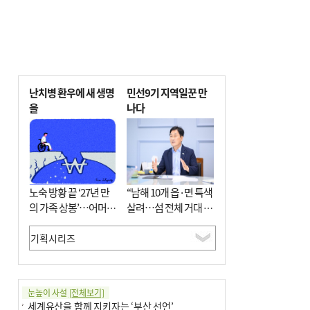
난치병 환우에 새 생명
민선9기 지역일꾼 만
을
나다
노숙 방황 끝 ‘27년 만
“남해 10개 읍·면 특색
의 가족 상봉’…어머니
살려…섬 전체 거대 정
와 행복 꿈꿔
원으로 조성”
눈높이 사설
[전체보기]
세계유산을 함께 지키자는 ‘부산 선언’