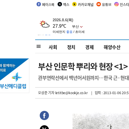
페이스북
엑스
카카오채널
유튜브
인스
사회
정치
경제
해양수산
부산 인문학 뿌리와 현장 <1
관부연락선에서 백년어서원까지…한국 근·현대
오상준 기자
letitbe@kookje.co.kr
| 입력 : 2013-01-06 20:5