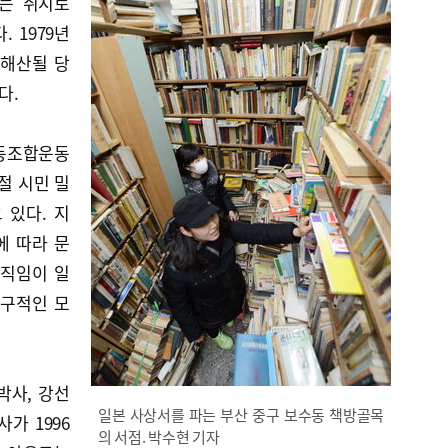
는 취지로
 1979년
 해산될 당
다.
동조합운동
절 시민 밀
 있다. 지
에 따라 문
움직임이 일
선구적인 모
박사, 강선
일본 사상서를 파는 부산 중구 보수동 책방골목
가 1996
의 서점. 박수현 기자