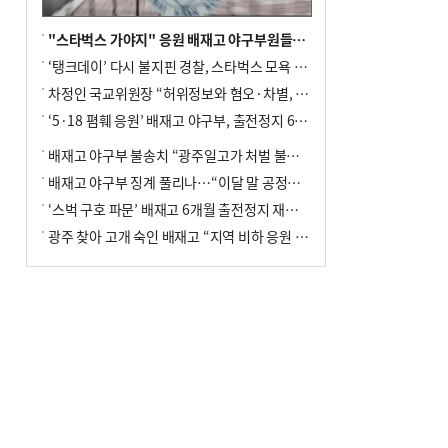
"스타벅스 가야지" 응원 배재고 야구부원들, 학교서 징계 처분
‘탱크데이’ 다시 불지핀 경찰, 스타벅스 모욕 혐의 압수수색
차정인 국교위원장 “허위정보와 혐오·차별, 학교 교실까지 유입"
‘5·18 폄훼 응원’ 배재고 야구부, 출전정지 6개월→1개월 감경
배재고 야구부 불송치 “광주일고가 처벌 불원 의사 표해”
배재고 야구부 징계 풀리나…“이달 말 공정위서 재심의”
‘스벅 구호 파문’ 배재고 6개월 출전정지 재심 신청키로
광주 찾아 고개 숙인 배재고 “지역 비하 응원 잘못”(종합)