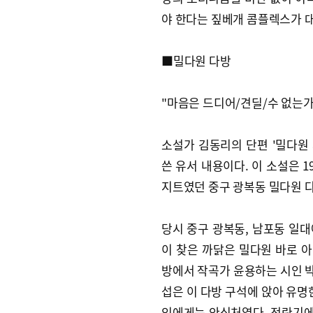
야 한다는 짚베개 콤플렉스가 
■밀다원 다방
"마음은 드디어/견딜/수 없는가
소설가 김동리의 단편 '밀다원 
쓴 유서 내용이다. 이 소설은 1
지트였던 중구 광복동 밀다원 
당시 중구 광복동, 남포동 일대
이 찾은 까닭은 밀다원 바로 아
방에서 작곡가 윤용하는 시인 박
섭은 이 다방 구석에 앉아 유명
인에게는 안식처였다. 전란기에 