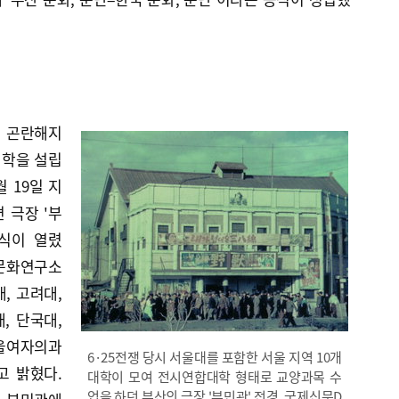
이 곤란해지
대학을 설립
월 19일 지
 극장 '부
식이 열렸
문화연구소
, 고려대,
, 단국대,
서울여자의과
6·25전쟁 당시 서울대를 포함한 서울 지역 10개
고 밝혔다.
대학이 모여 전시연합대학 형태로 교양과목 수
업을 하던 부산의 극장 '부민관' 전경. 국제신문D