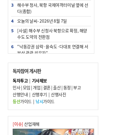
3
해수부 청사, 북항 국제여객터미널 옆에 선
다(종합)
4
오늘의 날씨- 2026년 8월 7일
5
[사설] 해수부 신청사 북항으로 확정, 해양
수도 도약의 전환점
6
“낙동강권 삼락·을숙도·다대포 연결해 서
부산 관광 키우자”
7
부울경 주말부터 비소식…‘극한 폭염’ 한풀
꺾일 듯
독자참여 게시판
8
피란마을 67년 역사인데…전교생 24명 아
독자투고
|
기사제보
미초 통폐합 기로
인사
|
모임
|
개업
|
결혼
|
출산
|
동정
|
부고
9
산행안내
외국인 선원 ‘인신매매 경유지’ 된 부산…
|
산행후기
|
산행사진
우려가 현실로
등산
가이드
|
낚시
가이드
10
수사독점 책임 커진 경찰, 방치사건 해결 부
랴부랴 속도전
[이슈]
산업재해