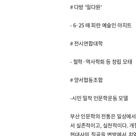
# 다방 '밀다원'
- 6·25 때 피란 예술인 아지트
# 전시연합대학
- 철학·역사학회 등 창립 모태
# 양서협동조합
-시민 밀착 인문학운동 모델
부산 인문학의 전통은 일상에서
서 실존적이고, 실천적이다. 개항
현대사의 질곡을 변방에서 치