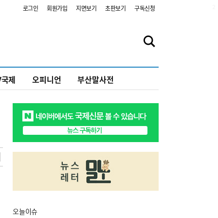
2
로그인
회원가입
지면보기
초판보기
구독신청
V국제
오피니언
부산말사전
오늘
이슈