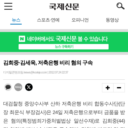
뉴스
스포츠·연예
오피니언
동영상
김희중·김세욱, 저축은행 비리 혐의 구속
디지털콘텐츠팀 inews@kookje.co.kr | 2012.07.24 22:37
대검찰청 중앙수사부 산하 저축은행 비리 합동수사단(단
장 최운식 부장검사)은 24일 저축은행으로부터 금품을 받
은 혐의(특정범죄가중처벌법상 알선수재)로 김희중(44)