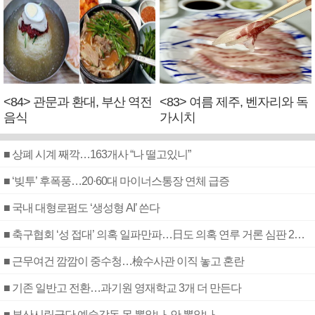
<84> 관문과 환대, 부산 역전
<83> 여름 제주, 벤자리와 독
음식
가시치
■ 상폐 시계 째깍…163개사 “나 떨고있니”
■ ‘빚투’ 후폭풍…20·60대 마이너스통장 연체 급증
■ 국내 대형로펌도 ‘생성형 AI’ 쓴다
■ 축구협회 ‘성 접대’ 의혹 일파만파…日도 의혹 연루 거론 심판 2명 조사
■ 근무여건 깜깜이 중수청…檢수사관 이직 놓고 혼란
■ 기존 일반고 전환…과기원 영재학교 3개 더 만든다
■ 부산시립극단 예술감독 못 뽑았나, 안 뽑았나