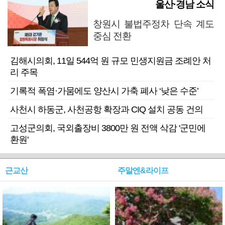
울산·경남 소식
창원시 불법주정차 단속 계도
중심 전환
김해시의회, 11일 544억 원 규모 민생지원금 조례안 처
리 주목
기록적 폭염·가뭄에도 양산시 가축 폐사 ‘낮은 수준’
사천시 하동군, 사천공항 확장과 CIQ 설치 공동 건의
고성군의회, 국외출장비 3800만 원 전액 삭감 '군민에
환원'
근교산
주말엔&라이프