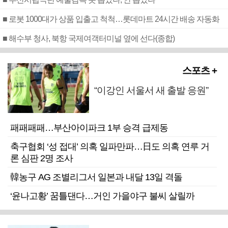
■ 로봇 1000대가 상품 입출고 척척…롯데마트 24시간 배송 자동화
■ 해수부 청사, 북항 국제여객터미널 옆에 선다(종합)
스포츠 +
“이강인 서울서 새 출발 응원”
패패패패…부산아이파크 1부 승격 급제동
축구협회 ‘성 접대’ 의혹 일파만파…日도 의혹 연루 거
론 심판 2명 조사
韓농구 AG 조별리그서 일본과 내달 13일 격돌
‘윤나고황’ 꿈틀댄다…거인 가을야구 불씨 살릴까