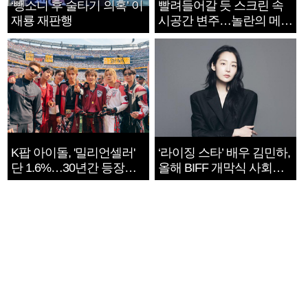
‘뺑소니 후 술타기 의혹’ 이
빨려들어갈 듯 스크린 속
재룡 재판행
시공간 변주…놀란의 메시
지는 ‘전쟁 속죄’
K팝 아이돌, '밀리언셀러'
‘라이징 스타’ 배우 김민하,
단 1.6%…30년간 등장
올해 BIFF 개막식 사회자
1182개팀 전수조사
확정