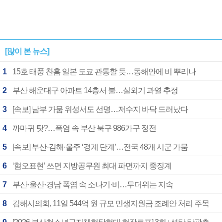
[많이 본 뉴스]
1
15호 태풍 찬홈 일본 도쿄 관통할 듯…동해안에 비 뿌리나
2
부산 해운대구 아파트 14층서 불…실외기 과열 추정
3
[속보] 남부 가뭄 위성서도 선명…저수지 바닥 드러났다
4
까마귀 탓?…폭염 속 부산 북구 986가구 정전
5
[속보] 부산·김해·울주 ‘경계 단계’…전국 48개 시군 가뭄
6
‘혐오표현’ 쓰면 지방공무원 최대 파면까지 중징계
7
부산·울산·경남 폭염 속 소나기·비…무더위는 지속
8
김해시의회, 11일 544억 원 규모 민생지원금 조례안 처리 주목