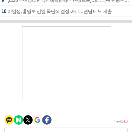
9
[2026 부산청소년극지체험탐험대 현장르포] 3회 : 석탄 탄광촌에서 북극 연구의 중심지로
10
이임생, 홍명보 선임 독단적 결정 아냐…면담 메모 제출