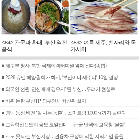
<84> 관문과 환대, 부산 역전
<83> 여름 제주, 벤자리와 독
음식
가시치
■ 해수부 청사, 북항 국제여객터미널 옆에 선다(종합)
■ 2028 유엔 해양총회 개최지, ‘부산이냐 제주냐’ 10일 결정
■ 외국인 선원 ‘인신매매 경유지’ 된 부산…우려가 현실로
■ 비위 논란 부산TP, 외부인사 혁신위 설치
■ 경남 농정 비전 ‘잘 사는 농촌’…스마트팜 1000㏊까지 늘린다
■ 교육혁신선도지 공모 코앞인데…구·군 난색에 교육청 ‘쩔쩔’
■ 르노 못 타는 부산시장…관용차 규정에 막힌 지역기업 응원