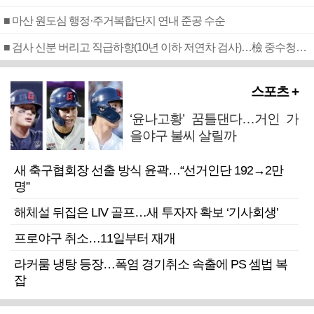
■ 마산 원도심 행정·주거복합단지 연내 준공 수순
■ 검사 신분 버리고 직급하향(10년 이하 저연차 검사)…檢 중수청행 기피
스포츠 +
‘윤나고황’ 꿈틀댄다…거인 가
을야구 불씨 살릴까
새 축구협회장 선출 방식 윤곽…“선거인단 192→2만
명”
해체설 뒤집은 LIV 골프…새 투자자 확보 ‘기사회생’
프로야구 취소…11일부터 재개
라커룸 냉탕 등장…폭염 경기취소 속출에 PS 셈법 복
잡