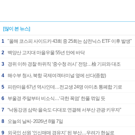
[많이 본 뉴스]
1
"올해 코스피 사이드카 43회 중 25회는 삼전닉스 ETF 이후 발생"
2
백양산 고지대 마을우물 55년 만에 바닥
3
경위 이하 경찰 하위직 ‘중수청 러시’ 전망…檢 기피와 대조
4
해수부 청사, 북항 국제여객터미널 옆에 선다(종합)
5
피란마을 67년 역사인데…전교생 24명 아미초 통폐합 기로
6
부울경 주말부터 비소식…‘극한 폭염’ 한풀 꺾일 듯
7
“낙동강권 삼락·을숙도·다대포 연결해 서부산 관광 키우자”
8
오늘의 날씨- 2026년 8월 7일
9
외국인 선원 ‘인신매매 경유지’ 된 부산…우려가 현실로