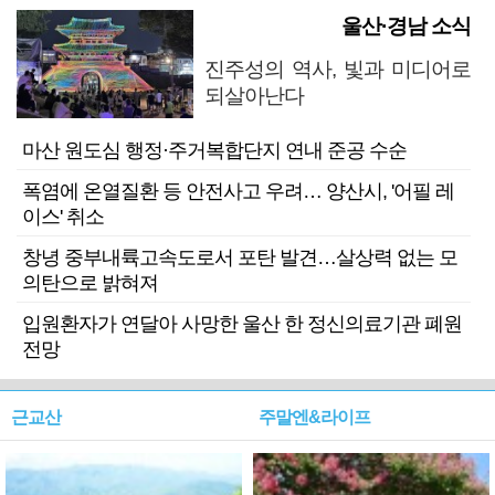
울산·경남 소식
진주성의 역사, 빛과 미디어로
되살아난다
마산 원도심 행정·주거복합단지 연내 준공 수순
폭염에 온열질환 등 안전사고 우려… 양산시, '어필 레
이스' 취소
창녕 중부내륙고속도로서 포탄 발견…살상력 없는 모
의탄으로 밝혀져
입원환자가 연달아 사망한 울산 한 정신의료기관 폐원
전망
근교산
주말엔&라이프