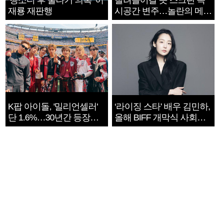
‘뺑소니 후 술타기 의혹’ 이
빨려들어갈 듯 스크린 속
재룡 재판행
시공간 변주…놀란의 메시
지는 ‘전쟁 속죄’
K팝 아이돌, '밀리언셀러'
‘라이징 스타’ 배우 김민하,
단 1.6%…30년간 등장
올해 BIFF 개막식 사회자
1182개팀 전수조사
확정