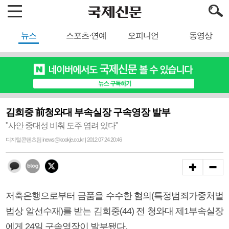
뉴스
스포츠·연예
오피니언
동영상
김희중 前청와대 부속실장 구속영장 발부
"사안 중대성 비춰 도주 염려 있다"
디지털콘텐츠팀 inews@kookje.co.kr | 2012.07.24 20:46
저축은행으로부터 금품을 수수한 혐의(특정범죄가중처벌
법상 알선수재)를 받는 김희중(44) 전 청와대 제1부속실장
에게 24일 구속영장이 발부됐다.