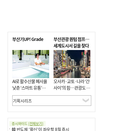
부산기UP! Grade
부산관광 퀀텀 점프…
세계도시서 길을 찾다
AI로 활수산물 폐사율
오사카·교토·나라 ‘간
낮춘 ‘스마트 유통’…
사이’의 힘…관광도 뭉
사막·산악지대 수출
쳐야 흥한다
도전
증시와이드
[전체보기]
韓 반도체 ‘확신’이 좌우할 8월 증시