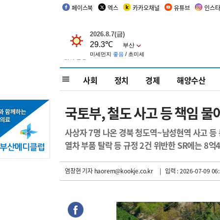
페이스북
엑스
카카오채널
유튜브
인스
사회
정치
경제
해양수산
국토부, 철도 사고 등 책임 물
사상자 7명 나온 경북 청도역~남성현역 사고 등 
열차 부품 탈락 등 규정 2건 위반한 SR에는 8억4
염창현 기자
haorem@kookje.co.kr
| 입력 : 2026-07-09 06: