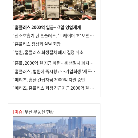
홈플러스 2000억 입금…7일 영업재개
산소호흡기 단 홈플러스, ‘트레이더 조’ 모델로 살아날까
홈플러스 정상화 실낱 희망
법원, 홈플러스 회생절차 폐지 결정 취소
홈플, 2000억 원 자금 마련…회생절차 폐지에 즉시항고(종합)
홈플러스, 법원에 즉시항고…기업회생 ‘재도전’
메리츠, 홈플 긴급자금 2000억 지원 승인
메리츠, 홈플러스 회생 긴급자금 2000억 원 지원 승인
[이슈]
부산 부동산 현황