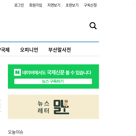
2
로그인
회원가입
지면보기
초판보기
구독신청
V국제
오피니언
부산말사전
오늘
이슈