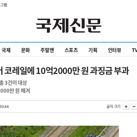
타그램
국제
문화
주말엔
스포츠
기획
인터뷰
T
어 코레일에 10억2000만 원 과징금 부과
총 3건이 대상
000만 원 매겨
50:44
글자 크기