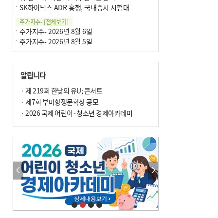
SK하이닉스 ADR 흥행, 국내증시 시험대
주가지수-
[전체보기]
주가지수- 2026년 8월 6일
주가지수- 2026년 8월 5일
알립니다
· 제 219회 한낮의 유U; 콘서트
· 제7회 부마항쟁문학상 공모
· 2026 국제 어린이·청소년 경제아카데미