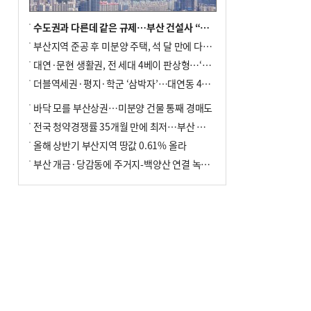
수도권과 다른데 같은 규제…부산 건설사 “쓰러지기 직전”
부산지역 준공 후 미분양 주택, 석 달 만에 다시 3000가구 넘어서
대연·문현 생활권, 전 세대 4베이 판상형…‘더샵 트리센트’ 내달 분양
더블역세권·평지·학군 ‘삼박자’…대연동 42층 브랜드 단지
바닥 모를 부산상권…미분양 건물 통째 경매도
전국 청약경쟁률 35개월 만에 최저…부산 미분양 ‘적체’ 심화
올해 상반기 부산지역 땅값 0.61% 올라
부산 개금·당감동에 주거지-백양산 연결 녹지 조성