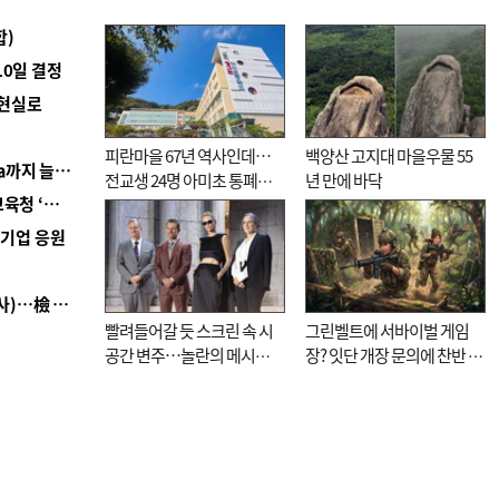
합)
10일 결정
 현실로
피란마을 67년 역사인데…
백양산 고지대 마을우물 55
■ 경남 농정 비전 ‘잘 사는 농촌’…스마트팜 1000㏊까지 늘린다
전교생 24명 아미초 통폐합
년 만에 바닥
■ 교육혁신선도지 공모 코앞인데…구·군 난색에 교육청 ‘쩔쩔’
기로
역기업 응원
■ 검사 신분 버리고 직급하향(10년 이하 저연차 검사)…檢 중수청행 기피
빨려들어갈 듯 스크린 속 시
그린벨트에 서바이벌 게임
공간 변주…놀란의 메시지
장? 잇단 개장 문의에 찬반 논
는 ‘전쟁 속죄’
쟁