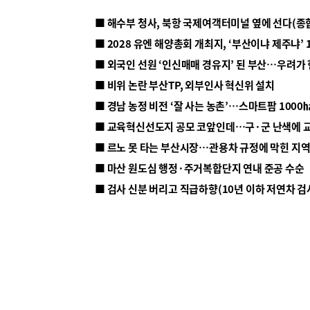
■ 해수부 청사, 북항 국제여객터미널 옆에 선다(종
■ 2028 유엔 해양총회 개최지, ‘부산이냐 제주냐’ 
■ 외국인 선원 ‘인신매매 경유지’ 된 부산…우려가
■ 비위 논란 부산TP, 외부인사 혁신위 설치
■ 르노 못 타는 부산시장…관용차 규정에 막힌 지
■ 마산 원도심 행정·주거복합단지 연내 준공 수순