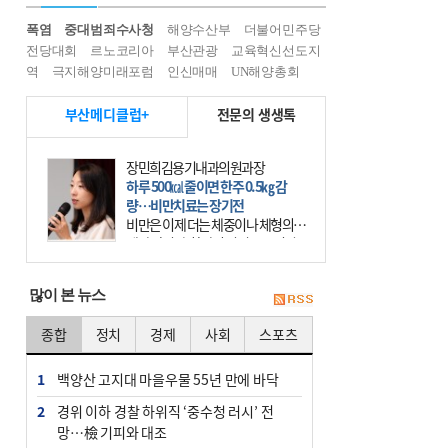
폭염
중대범죄수사청
해양수산부
더불어민주당
전당대회
르노코리아
부산관광
교육혁신선도지
역
극지해양미래포럼
인신매매
UN해양총회
부산메디클럽+
전문의 생생톡
장민희김용기내과의원과장
하루 500㎉ 줄이면 한주 0.5㎏ 감
량…비만치료는 장기전
비만은 이제 더는 체중이나 체형의 문
제가 아니다. 하나의 질병으로 인지
하고 치료와 관리를 해야 한다. 세계
보건기구(WHO)는 이미 1994년 비만
많이 본 뉴스
을 인류의 중요한
종합
정치
경제
사회
스포츠
1
백양산 고지대 마을우물 55년 만에 바닥
2
경위 이하 경찰 하위직 ‘중수청 러시’ 전
망…檢 기피와 대조