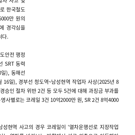
 열차 사고 및
치로 한국철도
6000만 원의
사에 경각심을
서다.
철도안전 행정
 SRT 동력
0일), 동해선
월 16일), 경부선 청도역~남성현역 작업자 사상(2025년 8
변경승인 절차 위반 2건 등 모두 5건에 대해 과징금 부과를
사별로는 코레일 3건 10억2000만 원, SR 2건 8억4000
남성현역 사고의 경우 코레일이 ‘열차운행선로 지장작업