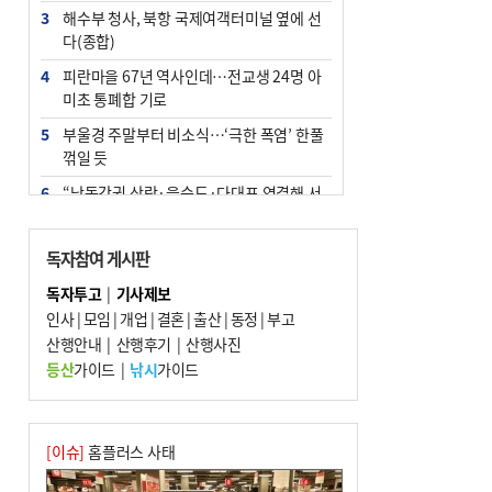
3
해수부 청사, 북항 국제여객터미널 옆에 선
다(종합)
4
피란마을 67년 역사인데…전교생 24명 아
미초 통폐합 기로
5
부울경 주말부터 비소식…‘극한 폭염’ 한풀
꺾일 듯
6
“낙동강권 삼락·을숙도·다대포 연결해 서
부산 관광 키우자”
7
오늘의 날씨- 2026년 8월 7일
독자참여 게시판
8
외국인 선원 ‘인신매매 경유지’ 된 부산…
독자투고
|
기사제보
우려가 현실로
인사
|
모임
|
개업
|
결혼
|
출산
|
동정
|
부고
9
산행안내
[사설] 해수부 신청사 북항으로 확정, 해양
|
산행후기
|
산행사진
수도 도약의 전환점
등산
가이드
|
낚시
가이드
10
르노 못 타는 부산시장…관용차 규정에 막
힌 지역기업 응원
[이슈]
홈플러스 사태