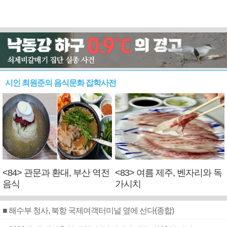
시인 최원준의 음식문화 잡학사전
<84> 관문과 환대, 부산 역전
<83> 여름 제주, 벤자리와 독
음식
가시치
■ 해수부 청사, 북항 국제여객터미널 옆에 선다(종합)