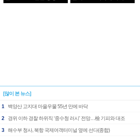
1182개팀 전수조사
확정
[많이 본 뉴스]
1
백양산 고지대 마을우물 55년 만에 바닥
2
경위 이하 경찰 하위직 ‘중수청 러시’ 전망…檢 기피와 대조
3
해수부 청사, 북항 국제여객터미널 옆에 선다(종합)