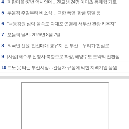
4
피란마을 67년 역사인데…전교생 24명 아미초 통폐합 기로
5
부울경 주말부터 비소식…‘극한 폭염’ 한풀 꺾일 듯
6
“낙동강권 삼락·을숙도·다대포 연결해 서부산 관광 키우자”
7
오늘의 날씨- 2026년 8월 7일
8
외국인 선원 ‘인신매매 경유지’ 된 부산…우려가 현실로
9
[사설] 해수부 신청사 북항으로 확정, 해양수도 도약의 전환점
10
르노 못 타는 부산시장…관용차 규정에 막힌 지역기업 응원