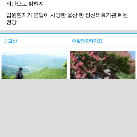
의탄으로 밝혀져
입원환자가 연달아 사망한 울산 한 정신의료기관 폐원
전망
근교산
주말엔&라이프
근교산&그너머…상주·문경
폭염보다 더 뜨거워라…100
청화산~시루봉
일을 붉게 불태울 ‘선비정신’
피었네
PC버전
엑스
페이스북
Copyright ⓒ 2015 All rights reserved by 국제신문