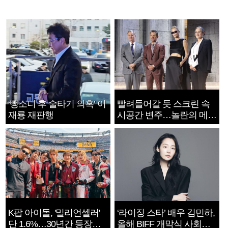
‘뺑소니 후 술타기 의혹’ 이
빨려들어갈 듯 스크린 속
재룡 재판행
시공간 변주…놀란의 메시
지는 ‘전쟁 속죄’
K팝 아이돌, '밀리언셀러'
‘라이징 스타’ 배우 김민하,
단 1.6%…30년간 등장
올해 BIFF 개막식 사회자