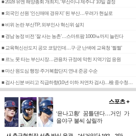
■ 2028 유엔 해양총회 개최지, ‘부산이냐 제주냐’ 10일 결정
■ 외국인 선원 ‘인신매매 경유지’ 된 부산…우려가 현실로
■ 비위 논란 부산TP, 외부인사 혁신위 설치
■ 경남 농정 비전 ‘잘 사는 농촌’…스마트팜 1000㏊까지 늘린다
■ 교육혁신선도지 공모 코앞인데…구·군 난색에 교육청 ‘쩔쩔’
■ 르노 못 타는 부산시장…관용차 규정에 막힌 지역기업 응원
■ 마산 원도심 행정·주거복합단지 연내 준공 수순
■ 검사 신분 버리고 직급하향(10년 이하 저연차 검사)…檢 중수청행 기피
스포츠 +
‘윤나고황’ 꿈틀댄다…거인 가
을야구 불씨 살릴까
새 축구협회장 선출 방식 윤곽…“선거인단 192→2만