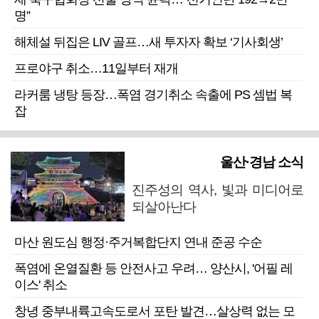
명”
해체설 뒤집은 LIV 골프…새 투자자 확보 ‘기사회생’
프로야구 취소…11일부터 재개
라커룸 냉탕 등장…폭염 경기취소 속출에 PS 셈법 복
잡
울산·경남 소식
진주성의 역사, 빛과 미디어로
되살아난다
마산 원도심 행정·주거복합단지 연내 준공 수순
폭염에 온열질환 등 안전사고 우려… 양산시, '어필 레
이스' 취소
창녕 중부내륙고속도로서 포탄 발견…살상력 없는 모