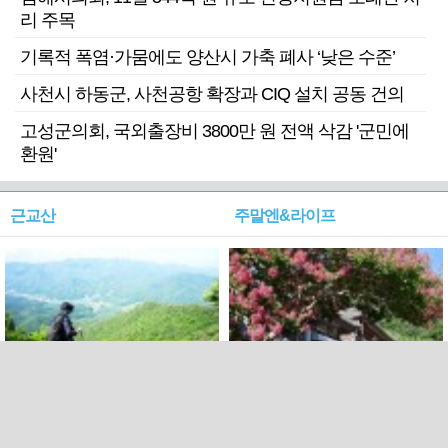
리 주목
기록적 폭염·가뭄에도 양산시 가축 폐사 ‘낮은 수준’
사천시 하동군, 사천공항 확장과 CIQ 설치 공동 건의
고성군의회, 국외출장비 3800만 원 전액 삭감 '군민에
환원'
근교산
주말엔&라이프
근교산&그너머…상주·문경
폭염보다 더 뜨거워라…100
청화산~시루봉
일을 붉게 불태울 ‘선비정신’