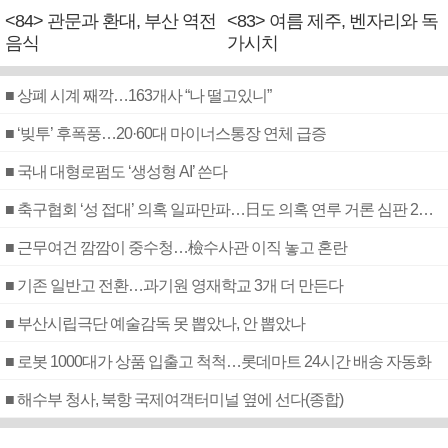
<84> 관문과 환대, 부산 역전
<83> 여름 제주, 벤자리와 독
음식
가시치
■ 상폐 시계 째깍…163개사 “나 떨고있니”
■ ‘빚투’ 후폭풍…20·60대 마이너스통장 연체 급증
■ 국내 대형로펌도 ‘생성형 AI’ 쓴다
■ 축구협회 ‘성 접대’ 의혹 일파만파…日도 의혹 연루 거론 심판 2명 조사
■ 근무여건 깜깜이 중수청…檢수사관 이직 놓고 혼란
■ 기존 일반고 전환…과기원 영재학교 3개 더 만든다
■ 부산시립극단 예술감독 못 뽑았나, 안 뽑았나
■ 로봇 1000대가 상품 입출고 척척…롯데마트 24시간 배송 자동화
■ 해수부 청사, 북항 국제여객터미널 옆에 선다(종합)