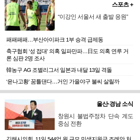
스포츠 +
“이강인 서울서 새 출발 응원”
패패패패…부산아이파크 1부 승격 급제동
축구협회 ‘성 접대’ 의혹 일파만파…日도 의혹 연루 거
론 심판 2명 조사
韓농구 AG 조별리그서 일본과 내달 13일 격돌
‘윤나고황’ 꿈틀댄다…거인 가을야구 불씨 살릴까
울산·경남 소식
창원시 불법주정차 단속 계도
중심 전환
김해시의회, 11일 544억 원 규모 민생지원금 조례안 처