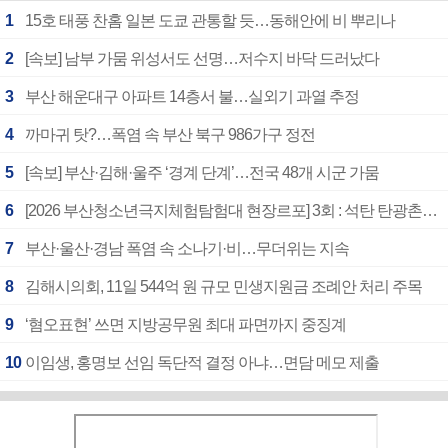
1
15호 태풍 찬홈 일본 도쿄 관통할 듯…동해안에 비 뿌리나
2
[속보] 남부 가뭄 위성서도 선명…저수지 바닥 드러났다
3
부산 해운대구 아파트 14층서 불…실외기 과열 추정
4
까마귀 탓?…폭염 속 부산 북구 986가구 정전
5
[속보] 부산·김해·울주 ‘경계 단계’…전국 48개 시군 가뭄
6
[2026 부산청소년극지체험탐험대 현장르포] 3회 : 석탄 탄광촌에서 북극 연구의 중심지로
7
부산·울산·경남 폭염 속 소나기·비…무더위는 지속
8
김해시의회, 11일 544억 원 규모 민생지원금 조례안 처리 주목
9
‘혐오표현’ 쓰면 지방공무원 최대 파면까지 중징계
10
이임생, 홍명보 선임 독단적 결정 아냐…면담 메모 제출