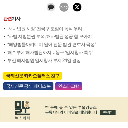
관련
기사
‘해사법원 시장’ 전국구 로펌이 독식 우려
“사법 지방분권 초석, 해사법원 성공 힘 모아야”
“해양법률아카데미 열어 전문 법관·변호사 육성”
해수부에 해사법원까지…동구 ‘임시청사 특수’
부산 해사법원 임시청사 부지 24일 결정
국제신문 카카오플러스 친구
국제신문 공식 페이스북
인스타그램