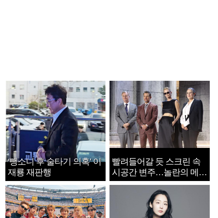
‘뺑소니 후 술타기 의혹’ 이
빨려들어갈 듯 스크린 속
재룡 재판행
시공간 변주…놀란의 메시
지는 ‘전쟁 속죄’