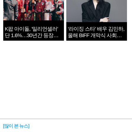
K팝 아이돌, '밀리언셀러'
‘라이징 스타’ 배우 김민하,
단 1.6%…30년간 등장
올해 BIFF 개막식 사회자
1182개팀 전수조사
확정
[많이 본 뉴스]