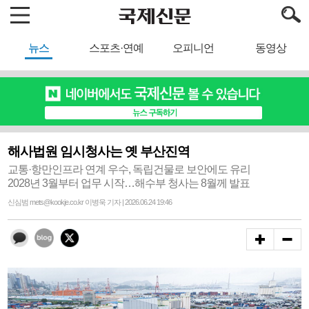
뉴스
스포츠·연예
오피니언
동영상
해사법원 임시청사는 옛 부산진역
교통·항만인프라 연계 우수, 독립건물로 보안에도 유리
2028년 3월부터 업무 시작…해수부 청사는 8월께 발표
신심범 mets@kookje.co.kr 이병욱 기자 | 2026.06.24 19:46