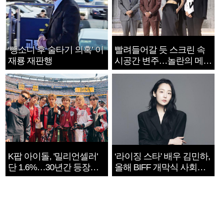
‘뺑소니 후 술타기 의혹’ 이
빨려들어갈 듯 스크린 속
재룡 재판행
시공간 변주…놀란의 메시
지는 ‘전쟁 속죄’
K팝 아이돌, '밀리언셀러'
‘라이징 스타’ 배우 김민하,
단 1.6%…30년간 등장
올해 BIFF 개막식 사회자
1182개팀 전수조사
확정