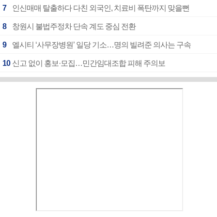
7
인신매매 탈출하다 다친 외국인, 치료비 폭탄까지 맞을뻔
8
창원시 불법주정차 단속 계도 중심 전환
9
엘시티 ‘사무장병원’ 일당 기소…명의 빌려준 의사는 구속
10
신고 없이 홍보·모집…민간임대조합 피해 주의보