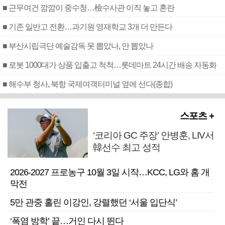
■ 근무여건 깜깜이 중수청…檢수사관 이직 놓고 혼란
■ 기존 일반고 전환…과기원 영재학교 3개 더 만든다
■ 부산시립극단 예술감독 못 뽑았나, 안 뽑았나
■ 로봇 1000대가 상품 입출고 척척…롯데마트 24시간 배송 자동화
■ 해수부 청사, 북항 국제여객터미널 옆에 선다(종합)
스포츠 +
‘코리아 GC 주장’ 안병훈, LIV서
韓선수 최고 성적
2026-2027 프로농구 10월 3일 시작…KCC, LG와 홈 개
막전
5만 관중 홀린 이강인, 강렬했던 ‘서울 입단식’
‘폭염 방학’ 끝…거인 다시 뛴다