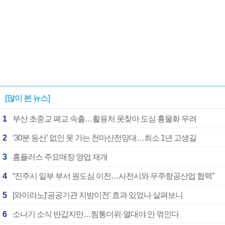
[많이 본 뉴스]
1
부산 초중교 폐교 속출…활용처 못찾아 도심 흉물화 우려
2
‘30분 등산’ 없인 못 가는 천마산전망대…최소 1년 고생길
3
홈플러스 주요매장 영업 재개
4
“진주시 일부 부서 원도심 이전…사천시와 우주항공산업 협력”
5
[와이라노]‘공공기관 지방이전’ 효과 있었나 살펴보니
6
소나기 소식 반갑지만…찜통더위·열대야 안 꺾인다