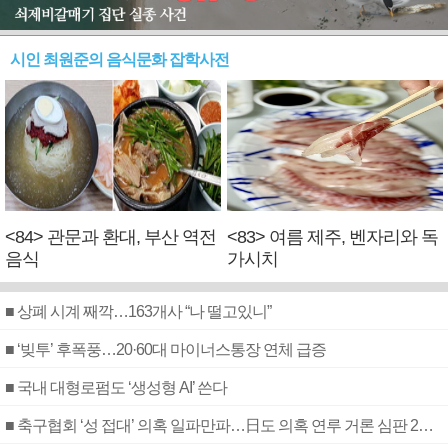
시인 최원준의 음식문화 잡학사전
<84> 관문과 환대, 부산 역전
<83> 여름 제주, 벤자리와 독
음식
가시치
■ 상폐 시계 째깍…163개사 “나 떨고있니”
■ ‘빚투’ 후폭풍…20·60대 마이너스통장 연체 급증
■ 국내 대형로펌도 ‘생성형 AI’ 쓴다
■ 축구협회 ‘성 접대’ 의혹 일파만파…日도 의혹 연루 거론 심판 2명 조사