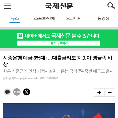
뉴스
스포츠·연예
오피니언
동영상
시중은행 예금 3%대↑…대출금리도 치솟아 영끌족 비
상
한은 기준금리 인상 기정사실화…은행 금리 3% 중반 예금도 출시
정지윤 기자 stopx@kookje.co.kr | 2026.06.18 18:42