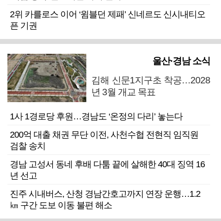
2위 카를로스 이어 ‘윔블던 제패’ 신네르도 신시내티오
픈 기권
울산·경남 소식
김해 신문1지구초 착공…2028
년 3월 개교 목표
1사 1경로당 후원…경남도 ‘온정의 다리’ 놓는다
200억 대출 채권 무단 이전, 사천수협 전현직 임직원
검찰 송치
경남 고성서 동네 후배 다툼 끝에 살해한 40대 징역 16
년 선고
진주 시내버스, 산청 경남간호고까지 연장 운행…1.2
㎞ 구간 도보 이동 불편 해소