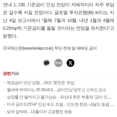
연내 1, 2회 기준금리 인상 전망이 지배적이라 차주 부담
은 갈수록 커질 전망이다. 글로벌 투자은행(IB) 씨티는 지
난 4일 보고서에서 “올해 7월과 10월, 내년 1월과 4월에
0.25%p씩 기준금리를 올릴 것이라는 전망을 유지한다”고
밝혔다.
ⓒ국제신문(www.kookje.co.kr), 무단 전재 및 재배포 금지
관련
기사
예금금리 잇단 상향…16조 ‘뭉칫돈’ 유입
월세에 허덕이는 20·30세대…금리인상 앞두고 소득도 감소
성장률 안 떨어지고 물가상승…유상대 한은 부총재 “금리 인상 고민할 때”(종합)
미국 금리 0.25%P 인상 속도 조절…안도한 한은, 내달도 동결 가능성
당국 압박에…대출이자 고공행진 제동