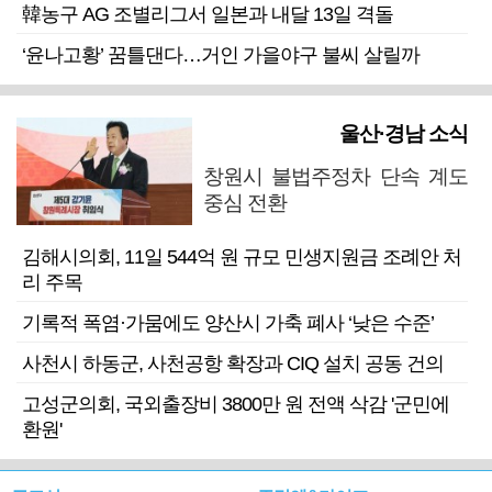
韓농구 AG 조별리그서 일본과 내달 13일 격돌
‘윤나고황’ 꿈틀댄다…거인 가을야구 불씨 살릴까
울산·경남 소식
창원시 불법주정차 단속 계도
중심 전환
김해시의회, 11일 544억 원 규모 민생지원금 조례안 처
리 주목
기록적 폭염·가뭄에도 양산시 가축 폐사 ‘낮은 수준’
사천시 하동군, 사천공항 확장과 CIQ 설치 공동 건의
고성군의회, 국외출장비 3800만 원 전액 삭감 '군민에
환원'