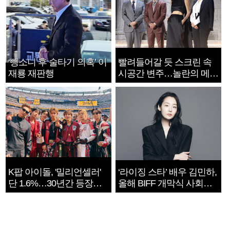
‘뺑소니 후 술타기 의혹’ 이
빨려들어갈 듯 스크린 속
재룡 재판행
시공간 변주…놀란의 메시
지는 ‘전쟁 속죄’
K팝 아이돌, '밀리언셀러'
‘라이징 스타’ 배우 김민하,
단 1.6%…30년간 등장
올해 BIFF 개막식 사회자
1182개팀 전수조사
확정