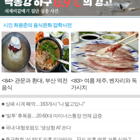
시인 최원준의 음식문화 잡학사전
<84> 관문과 환대, 부산 역전
<83> 여름 제주, 벤자리와 독
음식
가시치
■ 상폐 시계 째깍…163개사 “나 떨고있니”
■ ‘빚투’ 후폭풍…20·60대 마이너스통장 연체 급증
■ 국내 대형로펌도 ‘생성형 AI’ 쓴다
■ 축구협회 ‘성 접대’ 의혹 일파만파…日도 의혹 연루 거론 심판 2명 조사