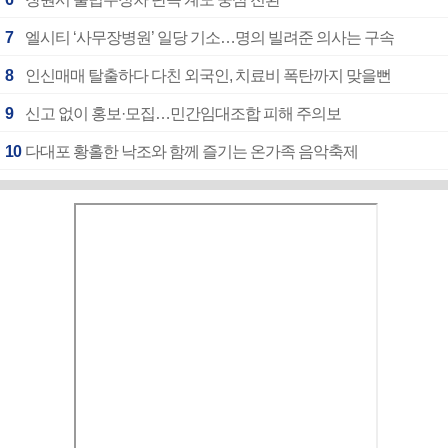
7
엘시티 ‘사무장병원’ 일당 기소…명의 빌려준 의사는 구속
8
인신매매 탈출하다 다친 외국인, 치료비 폭탄까지 맞을뻔
9
신고 없이 홍보·모집…민간임대조합 피해 주의보
10
다대포 황홀한 낙조와 함께 즐기는 온가족 음악축제