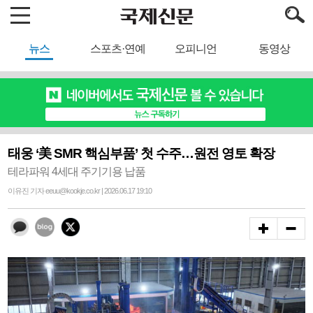
뉴스
스포츠·연예
오피니언
동영상
태웅 ‘美 SMR 핵심부품’ 첫 수주…원전 영토 확장
테라파워 4세대 주기기용 납품
이유진 기자 eeuu@kookje.co.kr | 2026.06.17 19:10