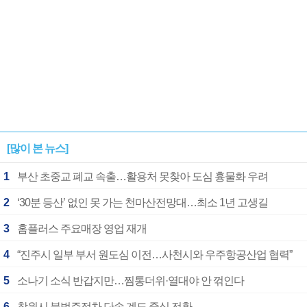
[많이 본 뉴스]
1
부산 초중교 폐교 속출…활용처 못찾아 도심 흉물화 우려
2
‘30분 등산’ 없인 못 가는 천마산전망대…최소 1년 고생길
3
홈플러스 주요매장 영업 재개
4
“진주시 일부 부서 원도심 이전…사천시와 우주항공산업 협력”
5
소나기 소식 반갑지만…찜통더위·열대야 안 꺾인다
6
창원시 불법주정차 단속 계도 중심 전환