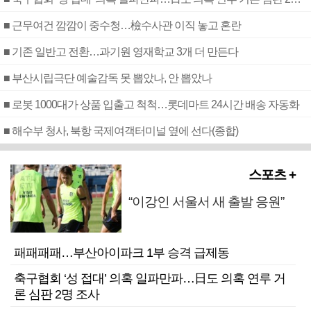
■ 근무여건 깜깜이 중수청…檢수사관 이직 놓고 혼란
■ 기존 일반고 전환…과기원 영재학교 3개 더 만든다
■ 부산시립극단 예술감독 못 뽑았나, 안 뽑았나
■ 로봇 1000대가 상품 입출고 척척…롯데마트 24시간 배송 자동화
■ 해수부 청사, 북항 국제여객터미널 옆에 선다(종합)
스포츠 +
“이강인 서울서 새 출발 응원”
패패패패…부산아이파크 1부 승격 급제동
축구협회 ‘성 접대’ 의혹 일파만파…日도 의혹 연루 거
론 심판 2명 조사