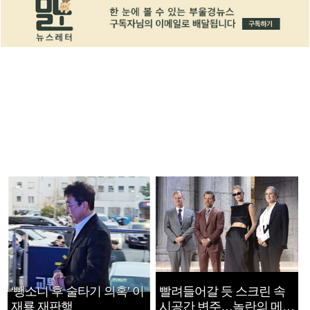
‘뺑소니 후 술타기 의혹’ 이
빨려들어갈 듯 스크린 속
재룡 재판행
시공간 변주…놀란의 메시