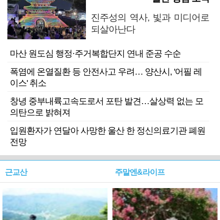
진주성의 역사, 빛과 미디어로
되살아난다
마산 원도심 행정·주거복합단지 연내 준공 수순
폭염에 온열질환 등 안전사고 우려… 양산시, '어필 레
이스' 취소
창녕 중부내륙고속도로서 포탄 발견…살상력 없는 모
의탄으로 밝혀져
입원환자가 연달아 사망한 울산 한 정신의료기관 폐원
전망
근교산
주말엔&라이프