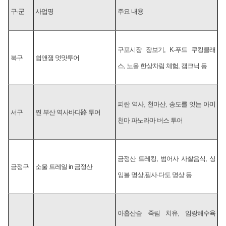
구·군
사업명
주요 내용
구포시장 장보기, K-푸드 쿠킹클래
북구
쉼앤잼 멋맛투어
스, 노을 한상차림 체험, 캠크닉 등
피란 역사, 천마산, 송도를 잇는 아미
서구
찐 부산 역사바다路 투어
천마 파노라마 버스 투어
금정산 트레킹, 범어사 사찰음식, 싱
금정구
소울 트레일 in 금정산
잉볼 명상,필사·다도 명상 등
아홉산숲 죽림 치유, 임랑해수욕