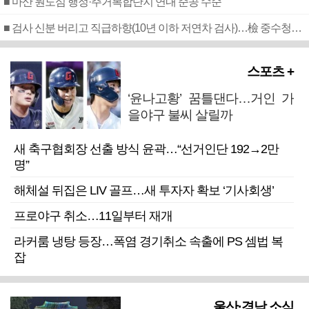
■ 마산 원도심 행정·주거복합단지 연내 준공 수순
■ 검사 신분 버리고 직급하향(10년 이하 저연차 검사)…檢 중수청행 기피
스포츠 +
‘윤나고황’ 꿈틀댄다…거인 가
을야구 불씨 살릴까
새 축구협회장 선출 방식 윤곽…“선거인단 192→2만
명”
해체설 뒤집은 LIV 골프…새 투자자 확보 ‘기사회생’
프로야구 취소…11일부터 재개
라커룸 냉탕 등장…폭염 경기취소 속출에 PS 셈법 복
잡
울산·경남 소식