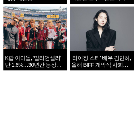
지는 ‘전쟁 속죄’
K팝 아이돌, '밀리언셀러'
‘라이징 스타’ 배우 김민하,
단 1.6%…30년간 등장
올해 BIFF 개막식 사회자
1182개팀 전수조사
확정