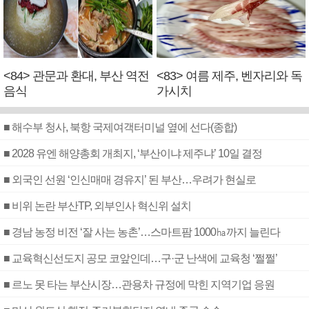
<84> 관문과 환대, 부산 역전
<83> 여름 제주, 벤자리와 독
음식
가시치
■ 해수부 청사, 북항 국제여객터미널 옆에 선다(종합)
■ 2028 유엔 해양총회 개최지, ‘부산이냐 제주냐’ 10일 결정
■ 외국인 선원 ‘인신매매 경유지’ 된 부산…우려가 현실로
■ 비위 논란 부산TP, 외부인사 혁신위 설치
■ 경남 농정 비전 ‘잘 사는 농촌’…스마트팜 1000㏊까지 늘린다
■ 교육혁신선도지 공모 코앞인데…구·군 난색에 교육청 ‘쩔쩔’
■ 르노 못 타는 부산시장…관용차 규정에 막힌 지역기업 응원