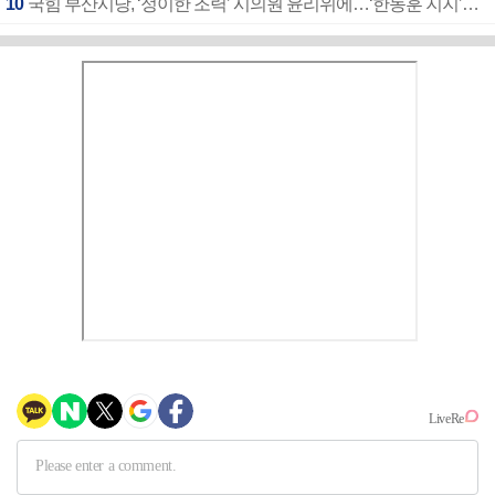
10
국힘 부산시당, ‘정이한 조력’ 시의원 윤리위에…‘한동훈 지지’도 신고접수