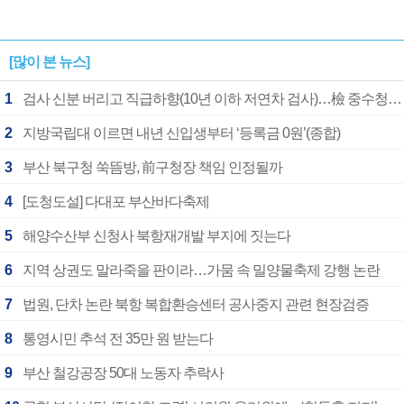
[많이 본 뉴스]
1
검사 신분 버리고 직급하향(10년 이하 저연차 검사)…檢 중수청행 기피
2
지방국립대 이르면 내년 신입생부터 ‘등록금 0원’(종합)
3
부산 북구청 쑥뜸방, 前구청장 책임 인정될까
4
[도청도설] 다대포 부산바다축제
5
해양수산부 신청사 북항재개발 부지에 짓는다
6
지역 상권도 말라죽을 판이라…가뭄 속 밀양물축제 강행 논란
7
법원, 단차 논란 북항 복합환승센터 공사중지 관련 현장검증
8
통영시민 추석 전 35만 원 받는다
9
부산 철강공장 50대 노동자 추락사