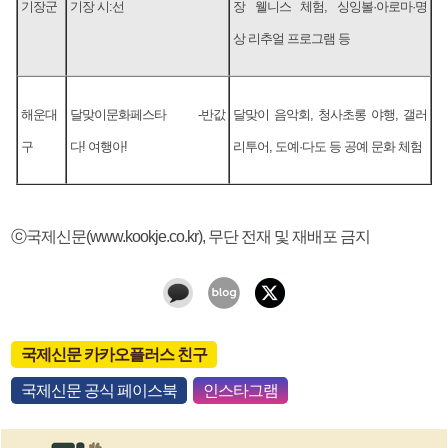
기장군
기장 시:선
장 웰니스 체험, 싱잉볼·아로마·명
상 리추얼 프로그램 등
해운대
달맞이문화페스타 -반값
달맞이 음악회, 청사초롱 야행, 갤러
구
다! 여행아!
리투어, 도예·다도 등 공예 문화 체험
ⓒ국제신문(www.kookje.co.kr), 무단 전재 및 재배포 금지
국제신문 카카오플러스 친구
국제신문 공식 페이스북
인스타그램