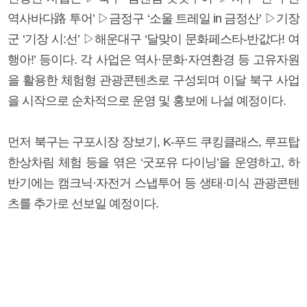
역사바다路 투어’ ▷금정구 ‘소울 트레일 in 금정산’ ▷기장
군 ‘기장 시:선’ ▷해운대구 ‘달맞이 문화페스타-반값다! 여
행아!’ 등이다. 각 사업은 역사·문화·자연환경 등 고유자원
을 활용한 체험형 관광콘텐츠로 구성되며 이달 북구 사업
을 시작으로 순차적으로 운영 및 홍보에 나설 예정이다.
먼저 북구는 구포시장 장보기, K-푸드 쿠킹클래스, 루프탑
한상차림 체험 등을 엮은 ‘굿포유 다이닝’을 운영하고, 하
반기에는 캠크닉·자전거 스냅투어 등 생태·미식 관광콘텐
츠를 추가로 선보일 예정이다.