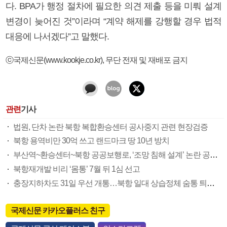
다. BPA가 행정 절차에 필요한 의견 제출 등을 미뤄 설계
변경이 늦어진 것”이라며 “계약 해제를 강행할 경우 법적
대응에 나서겠다”고 말했다.
ⓒ국제신문(www.kookje.co.kr), 무단 전재 및 재배포 금지
관련
기사
법원, 단차 논란 북항 복합환승센터 공사중지 관련 현장검증
북항 용역비만 30억 쓰고 랜드마크 땅 10년 방치
부산역~환승센터~북항 공공보행로, ‘조망 침해 설계’ 논란 공사중단 위기
북항재개발 비리 ‘몸통’ 7월 뒤 1심 선고
충장지하차도 31일 우선 개통…북항 일대 상습정체 숨통 틔운다
국제신문 카카오플러스 친구