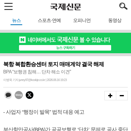
뉴스
스포츠·연예
오피니언
동영상
북항 복합환승센터 토지 매매계약 결국 해제
BPA “보행권 침해… 단차 해소 이견”
이병욱 기자 junny97@kookje.co.kr | 2026.06.16 19:23
- 사업자 “행정이 발목” 법적 대응 예고
부산항만공사(BPA)가 공공보행로 ‘단차’ 문제로 공사 중단