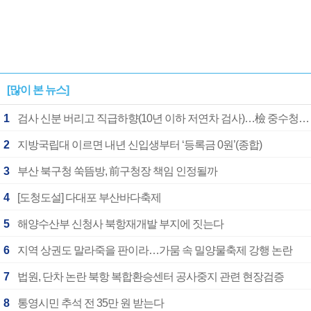
[많이 본 뉴스]
1
검사 신분 버리고 직급하향(10년 이하 저연차 검사)…檢 중수청행 기피
2
지방국립대 이르면 내년 신입생부터 ‘등록금 0원’(종합)
3
부산 북구청 쑥뜸방, 前구청장 책임 인정될까
4
[도청도설] 다대포 부산바다축제
5
해양수산부 신청사 북항재개발 부지에 짓는다
6
지역 상권도 말라죽을 판이라…가뭄 속 밀양물축제 강행 논란
7
법원, 단차 논란 북항 복합환승센터 공사중지 관련 현장검증
8
통영시민 추석 전 35만 원 받는다