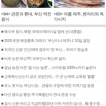
<84> 관문과 환대, 부산 역전
<83> 여름 제주, 벤자리와 독
음식
가시치
■ 해수부 청사, 북항 국제여객터미널 옆에 선다(종합)
■ 2028 유엔 해양총회 개최지, ‘부산이냐 제주냐’ 10일 결정
■ 외국인 선원 ‘인신매매 경유지’ 된 부산…우려가 현실로
■ 비위 논란 부산TP, 외부인사 혁신위 설치
■ 경남 농정 비전 ‘잘 사는 농촌’…스마트팜 1000㏊까지 늘린다
■ 교육혁신선도지 공모 코앞인데…구·군 난색에 교육청 ‘쩔쩔’
■ 르노 못 타는 부산시장…관용차 규정에 막힌 지역기업 응원
■ 마산 원도심 행정·주거복합단지 연내 준공 수순
■ 검사 신분 버리고 직급하향(10년 이하 저연차 검사)…檢 중수청행 기피