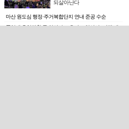
되살아난다
마산 원도심 행정·주거복합단지 연내 준공 수순
폭염에 온열질환 등 안전사고 우려… 양산시, '어필 레
이스' 취소
창녕 중부내륙고속도로서 포탄 발견…살상력 없는 모
의탄으로 밝혀져
입원환자가 연달아 사망한 울산 한 정신의료기관 폐원
전망
근교산
주말엔&라이프