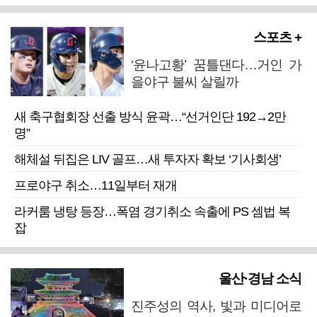
스포츠 +
‘윤나고황’ 꿈틀댄다…거인 가
을야구 불씨 살릴까
새 축구협회장 선출 방식 윤곽…“선거인단 192→2만
명”
해체설 뒤집은 LIV 골프…새 투자자 확보 ‘기사회생’
프로야구 취소…11일부터 재개
라커룸 냉탕 등장…폭염 경기취소 속출에 PS 셈법 복
잡
울산·경남 소식
진주성의 역사, 빛과 미디어로