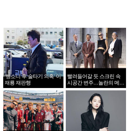
‘뺑소니 후 술타기 의혹’ 이
빨려들어갈 듯 스크린 속
재룡 재판행
시공간 변주…놀란의 메시
지는 ‘전쟁 속죄’