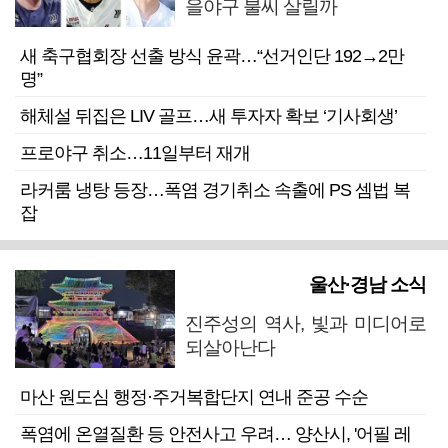
을야구 불씨 살릴까
새 축구협회장 선출 방식 윤곽…“선거인단 192→2만
명”
해체설 뒤집은 LIV 골프…새 투자자 확보 ‘기사회생’
프로야구 취소…11일부터 재개
라커룸 냉탕 등장…폭염 경기취소 속출에 PS 셈법 복
잡
울산·경남 소식
진주성의 역사, 빛과 미디어로
되살아난다
마산 원도심 행정·주거복합단지 연내 준공 수순
폭염에 온열질환 등 안전사고 우려… 양산시, '어필 레