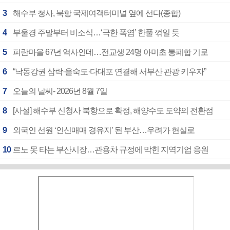
3
해수부 청사, 북항 국제여객터미널 옆에 선다(종합)
4
부울경 주말부터 비소식…‘극한 폭염’ 한풀 꺾일 듯
5
피란마을 67년 역사인데…전교생 24명 아미초 통폐합 기로
6
“낙동강권 삼락·을숙도·다대포 연결해 서부산 관광 키우자”
7
오늘의 날씨- 2026년 8월 7일
8
[사설] 해수부 신청사 북항으로 확정, 해양수도 도약의 전환점
9
외국인 선원 ‘인신매매 경유지’ 된 부산…우려가 현실로
10
르노 못 타는 부산시장…관용차 규정에 막힌 지역기업 응원