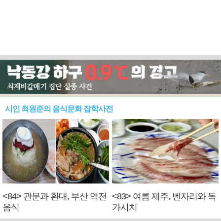
시인 최원준의 음식문화 잡학사전
<84> 관문과 환대, 부산 역전
<83> 여름 제주, 벤자리와 독
음식
가시치