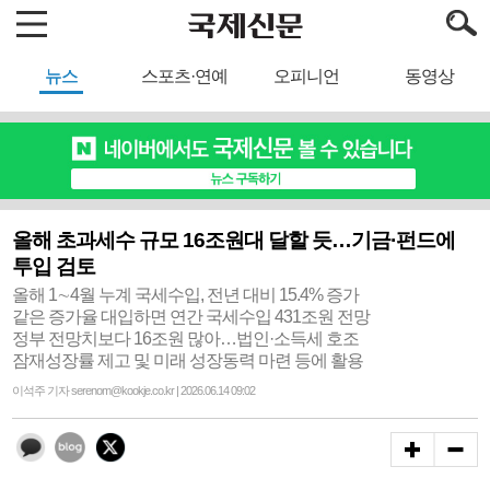
뉴스
스포츠·연예
오피니언
동영상
올해 초과세수 규모 16조원대 달할 듯…기금·펀드에
투입 검토
올해 1∼4월 누계 국세수입, 전년 대비 15.4% 증가
같은 증가율 대입하면 연간 국세수입 431조원 전망
정부 전망치보다 16조원 많아…법인·소득세 호조
잠재성장률 제고 및 미래 성장동력 마련 등에 활용
이석주 기자 serenom@kookje.co.kr | 2026.06.14 09:02