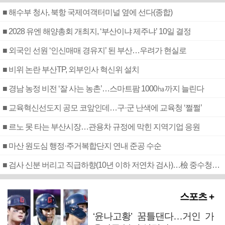
■ 해수부 청사, 북항 국제여객터미널 옆에 선다(종합)
■ 2028 유엔 해양총회 개최지, ‘부산이냐 제주냐’ 10일 결정
■ 외국인 선원 ‘인신매매 경유지’ 된 부산…우려가 현실로
■ 비위 논란 부산TP, 외부인사 혁신위 설치
■ 경남 농정 비전 ‘잘 사는 농촌’…스마트팜 1000㏊까지 늘린다
■ 교육혁신선도지 공모 코앞인데…구·군 난색에 교육청 ‘쩔쩔’
■ 르노 못 타는 부산시장…관용차 규정에 막힌 지역기업 응원
■ 마산 원도심 행정·주거복합단지 연내 준공 수순
■ 검사 신분 버리고 직급하향(10년 이하 저연차 검사)…檢 중수청행 기피
스포츠 +
‘윤나고황’ 꿈틀댄다…거인 가