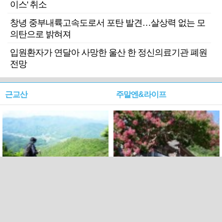
이스' 취소
창녕 중부내륙고속도로서 포탄 발견…살상력 없는 모
의탄으로 밝혀져
입원환자가 연달아 사망한 울산 한 정신의료기관 폐원
전망
근교산
주말엔&라이프
근교산&그너머…상주·문경
폭염보다 더 뜨거워라…100
청화산~시루봉
일을 붉게 불태울 ‘선비정신’
피었네