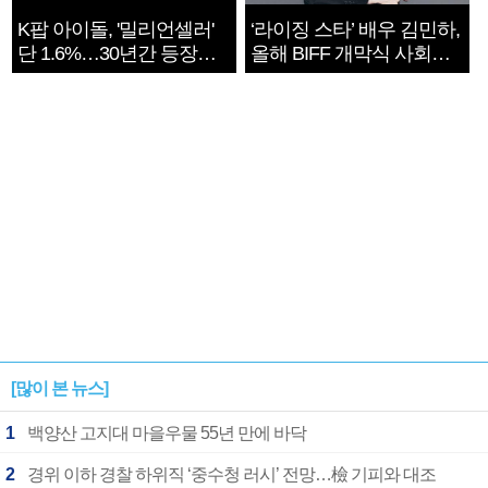
K팝 아이돌, '밀리언셀러'
‘라이징 스타’ 배우 김민하,
단 1.6%…30년간 등장
올해 BIFF 개막식 사회자
1182개팀 전수조사
확정
[많이 본 뉴스]
1
백양산 고지대 마을우물 55년 만에 바닥
2
경위 이하 경찰 하위직 ‘중수청 러시’ 전망…檢 기피와 대조